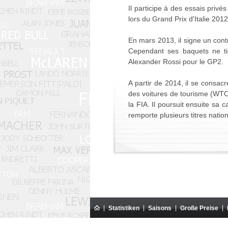
Il participe à des essais privé
lors du Grand Prix d'Italie 201
En mars 2013, il signe un contr
Cependant ses baquets ne ti
Alexander Rossi pour le GP2.
A partir de 2014, il se consac
des voitures de tourisme (WT
la FIA. Il poursuit ensuite s
remporte plusieurs titres nati
Statistiken
Saisons
Große Preise
Diese Website ist eine Amateur-Website. Sie s