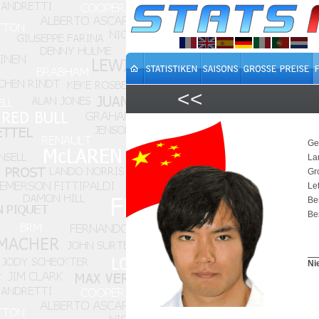
<<
Ge
La
Gr
Let
Be
Bes
Ni