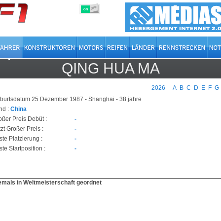
OFF
ON
QING HUA MA
2026
A
B
C
D
E
F
G
burtsdatum 25 Dezember 1987 - Shanghai - 38 jahre
nd :
China
oßer Preis Debüt :
-
zt Großer Preis :
-
ste Platzierung :
-
te Startposition :
-
emals in Weltmeisterschaft geordnet