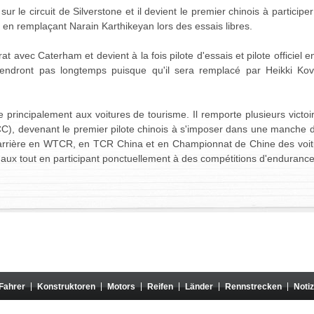
s sur le circuit de Silverstone et il devient le premier chinois à partici
2 en remplaçant Narain Karthikeyan lors des essais libres.
at avec Caterham et devient à la fois pilote d'essais et pilote officiel 
endront pas longtemps puisque qu'il sera remplacé par Heikki Kov
re principalement aux voitures de tourisme. Il remporte plusieurs vi
CC), devenant le premier pilote chinois à s'imposer dans une manche
a carrière en WTCR, en TCR China et en Championnat de Chine des voit
onaux tout en participant ponctuellement à des compétitions d'enduranc
Fahrer
Konstruktoren
Motors
Reifen
Länder
Rennstrecken
Noti
teht in keiner Verbindung zur Formula One Group oder der FIA, und ihr Inhalt wird von diesen O