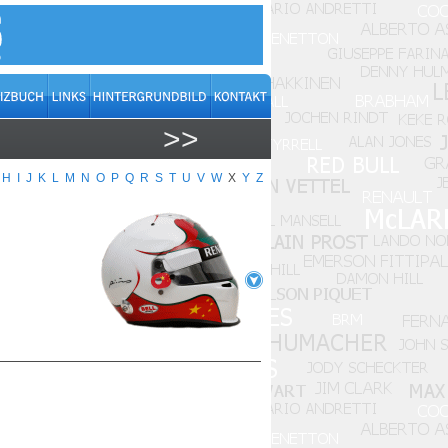
>>
H
I
J
K
L
M
N
O
P
Q
R
S
T
U
V
W
X
Y
Z