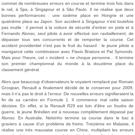
commet de nombreuses erreurs en course et termine trois fois dans
le rail, à Spa, à Singapour et à São Paulo. Il ne réalise que deux
bonnes performances : une sixième place en Hongrie et une
quatrième place au Japon. Son accident à Singapour n'est toutefois
pas inutile : il permet à la voiture de sécurité d'entrer en piste et à
Fernando Alonso, seul pilote à avoir effectué son ravitaillement, de
dépasser tous ses concurrents et de remporter la course. Cet
accident providentiel n'est pas le fruit du hasard : le jeune pilote a
manigancé cette combinaison avec Flavio Briatore et Pat Symonds.
Mais pour l'heure, cet « incident » ne choque personne... Il termine
son premier championnat du monde à la douzième place du
classement général.
Alors que beaucoup d'observateurs le voyaient remplacé par Romain
Grosjean, Renault a finalement décidé de le conserver pour 2009,
mais il n'a pas le droit à l'erreur. De nouvelles erreurs signifieraient la
fin de sa carrière en Formule 1. Il commence mal cette saison
décisive. En effet, si la Renault R29 est loin d'être un foudre de
guerre, le jeune Brésilien est à nouveau complètement dépassé par
Alonso. En Australie, Nelsinho termine sa course dans le bac à
graviers à cause d'un problème de freins. Treizième en Malaisie, il
réalise une très mauvaise course en Chine, multipliant les erreurs