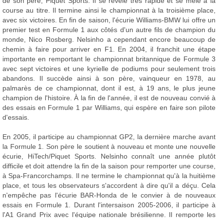
de son père, Piquet Sports. Il se révèle très rapide et se mêle à la
course au titre. Il termine ainsi le championnat à la troisième place,
avec six victoires. En fin de saison, l'écurie Williams-BMW lui offre un
premier test en Formule 1 aux côtés d'un autre fils de champion du
monde, Nico Rosberg. Nelsinho a cependant encore beaucoup de
chemin à faire pour arriver en F1. En 2004, il franchit une étape
importante en remportant le championnat britannique de Formule 3
avec sept victoires et une kyrielle de podiums pour seulement trois
abandons. Il succède ainsi à son père, vainqueur en 1978, au
palmarès de ce championnat, dont il est, à 19 ans, le plus jeune
champion de l'histoire. À la fin de l'année, il est de nouveau convié à
des essais en Formule 1 par Williams, qui espère en faire son pilote
d'essais.
En 2005, il participe au championnat GP2, la dernière marche avant
la Formule 1. Son père le soutient à nouveau et monte une nouvelle
écurie, HiTech/Piquet Sports. Nelsinho connaît une année plutôt
difficile et doit attendre la fin de la saison pour remporter une course,
à Spa-Francorchamps. Il ne termine le championnat qu'à la huitième
place, et tous les observateurs s'accordent à dire qu'il a déçu. Cela
n'empêche pas l'écurie BAR-Honda de le convier à de nouveaux
essais en Formule 1. Durant l'intersaison 2005-2006, il participe à
l'A1 Grand Prix avec l'équipe nationale brésilienne. Il remporte les