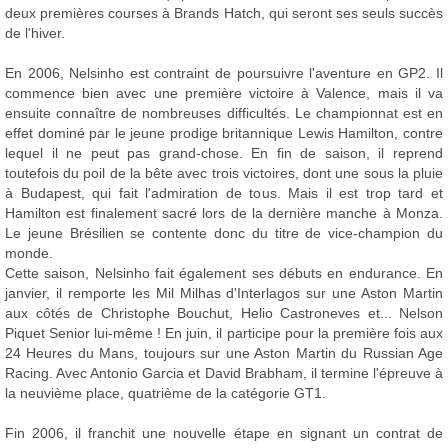
deux premières courses à Brands Hatch, qui seront ses seuls succès
de l'hiver.
En 2006, Nelsinho est contraint de poursuivre l'aventure en GP2. Il
commence bien avec une première victoire à Valence, mais il va
ensuite connaître de nombreuses difficultés. Le championnat est en
effet dominé par le jeune prodige britannique Lewis Hamilton, contre
lequel il ne peut pas grand-chose. En fin de saison, il reprend
toutefois du poil de la bête avec trois victoires, dont une sous la pluie
à Budapest, qui fait l'admiration de tous. Mais il est trop tard et
Hamilton est finalement sacré lors de la dernière manche à Monza.
Le jeune Brésilien se contente donc du titre de vice-champion du
monde.
Cette saison, Nelsinho fait également ses débuts en endurance. En
janvier, il remporte les Mil Milhas d'Interlagos sur une Aston Martin
aux côtés de Christophe Bouchut, Helio Castroneves et... Nelson
Piquet Senior lui-même ! En juin, il participe pour la première fois aux
24 Heures du Mans, toujours sur une Aston Martin du Russian Age
Racing. Avec Antonio Garcia et David Brabham, il termine l'épreuve à
la neuvième place, quatrième de la catégorie GT1.
Fin 2006, il franchit une nouvelle étape en signant un contrat de