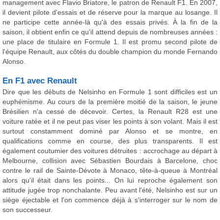
management avec Flavio Briatore, le patron de Renault F1. En 2007,
il devient pilote d'essais et de réserve pour la marque au losange. Il
ne participe cette année-là qu'à des essais privés. À la fin de la
saison, il obtient enfin ce qu'il attend depuis de nombreuses années :
une place de titulaire en Formule 1. Il est promu second pilote de
l'équipe Renault, aux côtés du double champion du monde Fernando
Alonso.
En F1 avec Renault
Dire que les débuts de Nelsinho en Formule 1 sont difficiles est un
euphémisme. Au cours de la première moitié de la saison, le jeune
Brésilien n'a cessé de décevoir. Certes, la Renault R28 est une
voiture ratée et il ne peut pas viser les points à son volant. Mais il est
surtout constamment dominé par Alonso et se montre, en
qualifications comme en course, des plus transparents. Il est
également coutumier des voitures détruites : accrochage au départ à
Melbourne, collision avec Sébastien Bourdais à Barcelone, choc
contre le rail de Sainte-Dévote à Monaco, tête-à-queue à Montréal
alors qu'il était dans les points... On lui reproche également son
attitude jugée trop nonchalante. Peu avant l'été, Nelsinho est sur un
siège éjectable et l'on commence déjà à s'interroger sur le nom de
son successeur.