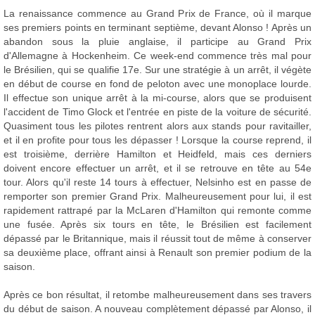
La renaissance commence au Grand Prix de France, où il marque
ses premiers points en terminant septième, devant Alonso ! Après un
abandon sous la pluie anglaise, il participe au Grand Prix
d'Allemagne à Hockenheim. Ce week-end commence très mal pour
le Brésilien, qui se qualifie 17e. Sur une stratégie à un arrêt, il végète
en début de course en fond de peloton avec une monoplace lourde.
Il effectue son unique arrêt à la mi-course, alors que se produisent
l'accident de Timo Glock et l'entrée en piste de la voiture de sécurité.
Quasiment tous les pilotes rentrent alors aux stands pour ravitailler,
et il en profite pour tous les dépasser ! Lorsque la course reprend, il
est troisième, derrière Hamilton et Heidfeld, mais ces derniers
doivent encore effectuer un arrêt, et il se retrouve en tête au 54e
tour. Alors qu'il reste 14 tours à effectuer, Nelsinho est en passe de
remporter son premier Grand Prix. Malheureusement pour lui, il est
rapidement rattrapé par la McLaren d'Hamilton qui remonte comme
une fusée. Après six tours en tête, le Brésilien est facilement
dépassé par le Britannique, mais il réussit tout de même à conserver
sa deuxième place, offrant ainsi à Renault son premier podium de la
saison.
Après ce bon résultat, il retombe malheureusement dans ses travers
du début de saison. A nouveau complètement dépassé par Alonso, il