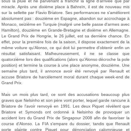
sous la pluie et ne parvenant à franchir la ligne d'arrivée que par
miracle. Après une dixième place à Bahreïn, il est de nouveau mis
sur la sellette par Flavio Briatore. Ses performances ne s'améliorent
absolument pas : douzième en Espagne, abandon sur accrochage à
Monaco, seizième en Turquie (malgré une belle passe d'armes avec
Hamilton), douzième en Grande-Bretagne et dixième en Allemagne.
Le Grand Prix de Hongrie, le 26 juillet, est sa dernière chance. En
effet, pour la première fois de la saison, il dispose exactement de la
même voiture qu'Alonso, ce qui doit lui permettre d'obtenir enfin un
résultat satisfaisant. Malheureusement, il ne se classe que
quatorzième lors des qualifications (alors qu'Alonso décroche la pole
position) et termine la course à une place anonyme, douzième. Une
semaine plus tard, il annonce avoir été renvoyé par Renault et
accuse Briatore de harcèlement moral durant chaque week-end de
Grand Prix.
Mais un mois plus tard, ce sont des accusations beaucoup plus
graves que Nelsinho et son père vont porter, lequel garde rancune à
Briatore de l'avoir renvoyé en 1991. Les deux Piquet révèlent que
Briatore et Symonds ont ordonné à Nelsinho de provoquer un
accident lors du Grand Prix de Singapour 2008 afin de favoriser la
course d'Alonso. La FIA s'empare du dossier, tandis que Renault
porte plainte contre Piquet pour dénonciation calomnieuse et