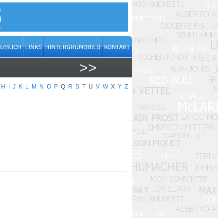
>>
H
I
J
K
L
M
N
O
P
Q
R
S
T
U
V
W
X
Y
Z