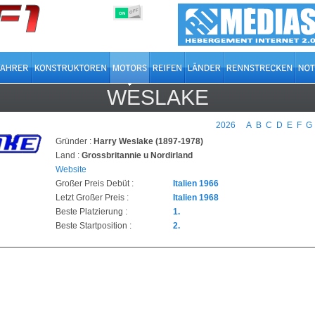
OFF
ON
WESLAKE
2026
A
B
C
D
E
F
G
Gründer :
Harry Weslake (1897-1978)
Land :
Grossbritannie u Nordirland
Website
Großer Preis Debüt :
Italien 1966
Letzt Großer Preis :
Italien 1968
Beste Platzierung :
1.
Beste Startposition :
2.