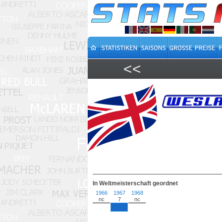
<<
In Weltmeisterschaft geordnet
1966
1967
1968
nc
7
nc