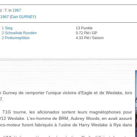
 : 7. in
1967
n
1967
(
Dan GURNEY
)
1 Sieg
13 Punkte
2 Schnellste Runden
0.72 Pkt / GP
2 Podiumsplätze
4.33 Pkt / Saison
Gurney de remporter l'unique victoire d'Eagle et de Weslake, lors
7.
a T1G tourne, les aficionados sortent leurs magnétophones pour
du V12 Weslake. L'ex-homme de BRM, Aubrey Woods, en avait assuré
locs-moteur furent fabriqués à l'usine de Harry Weslake à Rye dans