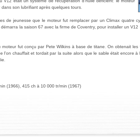
u V12 était un système de récupération d'huile déficient: le moteur
 dans son lubrifiant après quelques tours.
es de jeunesse que le moteur fut remplacer par un Climax quatre cyl
e démarra la saison 67 avec la firme de Coventry, pour installer un V1
moteur fut conçu par Pete Wilkins à base de titane. On obtenait les
l'on chauffait et tordait par la suite alors que le sable était encore à l
ie.
min (1966), 415 ch à 10 000 tr/min (1967)