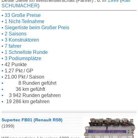
Beste Stelle im Weltmeisterschaft (Fahrer) : 6. in
1999
(
Ralf
SCHUMACHER
)
33 Große Preise
1 Nicht-Teilnahme
Siegerliste beim Großer Preis
2 Saisons
3 Konstruktoren
7 fahrer
1 Schnellste Runde
3 Podiumsplätze
42 Punkte
1.27 Pkt / GP
21.00 Pkt / Saison
8 Runden geführt
36 km gefühft
3 942 Runden gefahren
19 286 km gefahren
Supertec FB01 (Renault RS9)
(1999)