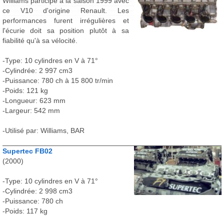
Williams participe à la saison 1999 avec
ce V10 d'origine Renault. Les
performances furent irrégulières et
l'écurie doit sa position plutôt à sa
fiabilité qu'à sa vélocité.
-Type: 10 cylindres en V à 71°
-Cylindrée: 2 997 cm3
-Puissance: 780 ch à 15 800 tr/min
-Poids: 121 kg
-Longueur: 623 mm
-Largeur: 542 mm
-Utilisé par: Williams, BAR
Supertec FB02
(2000)
-Type: 10 cylindres en V à 71°
-Cylindrée: 2 998 cm3
-Puissance: 780 ch
-Poids: 117 kg