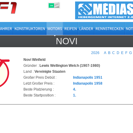
OFF
ON
NOVI
2026
A
B
C
D
E
F
G
Novi Winfield
Gründer :
Lewis Wellington Welch (1907-1980)
Land :
Vereinigte Staaten
Großer Preis Debüt :
Indianapolis 1951
Letzt Großer Preis :
Indianapolis 1958
Beste Platzierung :
4.
Beste Startposition :
1.