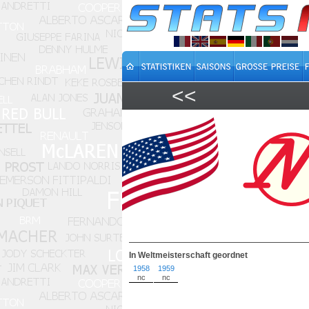
<<
In Weltmeisterschaft geordnet
1958
1959
nc
nc