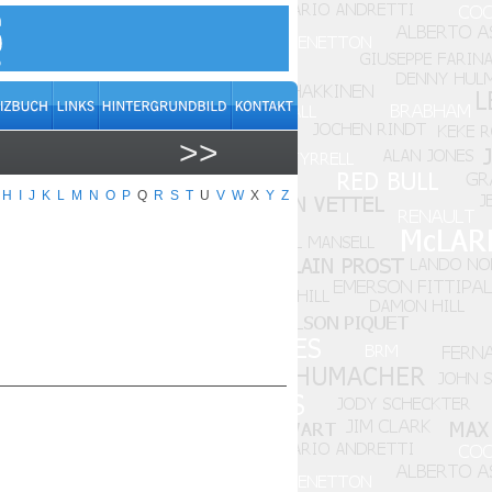
>>
H
I
J
K
L
M
N
O
P
Q
R
S
T
U
V
W
X
Y
Z