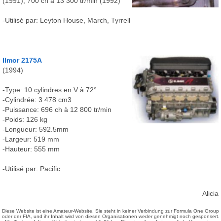
(1991), 700 ch à 13 300 tr/min (1992)
-Utilisé par: Leyton House, March, Tyrrell
Ilmor 2175A
(1994)
-Type: 10 cylindres en V à 72°
-Cylindrée: 3 478 cm3
-Puissance: 696 ch à 12 800 tr/min
-Poids: 126 kg
-Longueur: 592.5mm
-Largeur: 519 mm
-Hauteur: 555 mm
-Utilisé par: Pacific
Alicia
Diese Website ist eine Amateur-Website. Sie steht in keiner Verbindung zur Formula One Group
oder der FIA, und ihr Inhalt wird von diesen Organisationen weder genehmigt noch gesponsert.