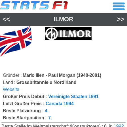
<<
ILMOR
>>
Gründer :
Mario Ilien - Paul Morgan (1948-2001)
Land :
Grossbritannie u Nordirland
Website
Großer Preis Debüt :
Vereinigte Staaten 1991
Letzt Großer Preis :
Canada 1994
Beste Platzierung :
4.
Beste Startposition :
7.
Beste Stelle im Weltmeisterschaft (Konstruktoren) : 6. in
1992