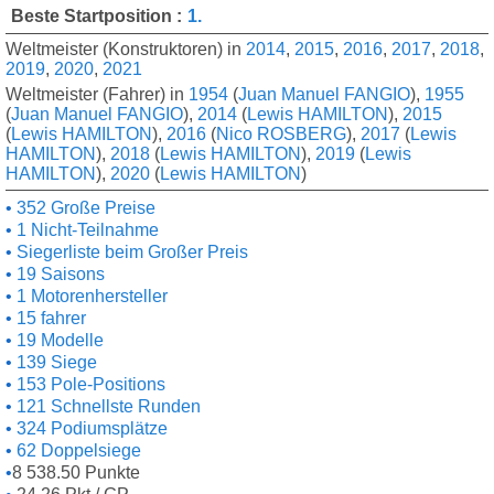
Beste Startposition :
1.
Weltmeister (Konstruktoren) in
2014
,
2015
,
2016
,
2017
,
2018
,
2019
,
2020
,
2021
Weltmeister (Fahrer) in
1954
(
Juan Manuel FANGIO
),
1955
(
Juan Manuel FANGIO
),
2014
(
Lewis HAMILTON
),
2015
(
Lewis HAMILTON
),
2016
(
Nico ROSBERG
),
2017
(
Lewis
HAMILTON
),
2018
(
Lewis HAMILTON
),
2019
(
Lewis
HAMILTON
),
2020
(
Lewis HAMILTON
)
352 Große Preise
1 Nicht-Teilnahme
Siegerliste beim Großer Preis
19 Saisons
1 Motorenhersteller
15 fahrer
19 Modelle
139 Siege
153 Pole-Positions
121 Schnellste Runden
324 Podiumsplätze
62 Doppelsiege
8 538.50 Punkte