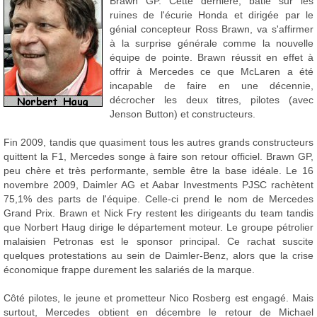
Brawn GP. Cette dernière, bâtie sur les
ruines de l'écurie Honda et dirigée par le
génial concepteur Ross Brawn, va s'affirmer
à la surprise générale comme la nouvelle
équipe de pointe. Brawn réussit en effet à
offrir à Mercedes ce que McLaren a été
incapable de faire en une décennie,
décrocher les deux titres, pilotes (avec
Jenson Button) et constructeurs.
Fin 2009, tandis que quasiment tous les autres grands constructeurs
quittent la F1, Mercedes songe à faire son retour officiel. Brawn GP,
peu chère et très performante, semble être la base idéale. Le 16
novembre 2009, Daimler AG et Aabar Investments PJSC rachètent
75,1% des parts de l'équipe. Celle-ci prend le nom de Mercedes
Grand Prix. Brawn et Nick Fry restent les dirigeants du team tandis
que Norbert Haug dirige le département moteur. Le groupe pétrolier
malaisien Petronas est le sponsor principal. Ce rachat suscite
quelques protestations au sein de Daimler-Benz, alors que la crise
économique frappe durement les salariés de la marque.
Côté pilotes, le jeune et prometteur Nico Rosberg est engagé. Mais
surtout, Mercedes obtient en décembre le retour de Michael