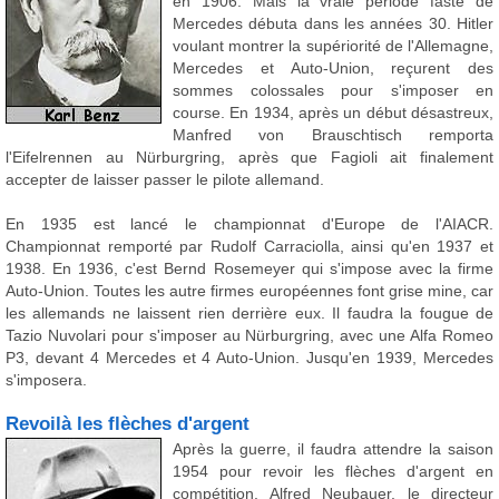
en 1906. Mais la vraie période faste de
Mercedes débuta dans les années 30. Hitler
voulant montrer la supériorité de l'Allemagne,
Mercedes et Auto-Union, reçurent des
sommes colossales pour s'imposer en
course. En 1934, après un début désastreux,
Manfred von Brauschtisch remporta
l'Eifelrennen au Nürburgring, après que Fagioli ait finalement
accepter de laisser passer le pilote allemand.
En 1935 est lancé le championnat d'Europe de l'AIACR.
Championnat remporté par Rudolf Carraciolla, ainsi qu'en 1937 et
1938. En 1936, c'est Bernd Rosemeyer qui s'impose avec la firme
Auto-Union. Toutes les autre firmes européennes font grise mine, car
les allemands ne laissent rien derrière eux. Il faudra la fougue de
Tazio Nuvolari pour s'imposer au Nürburgring, avec une Alfa Romeo
P3, devant 4 Mercedes et 4 Auto-Union. Jusqu'en 1939, Mercedes
s'imposera.
Revoilà les flèches d'argent
Après la guerre, il faudra attendre la saison
1954 pour revoir les flèches d'argent en
compétition. Alfred Neubauer, le directeur