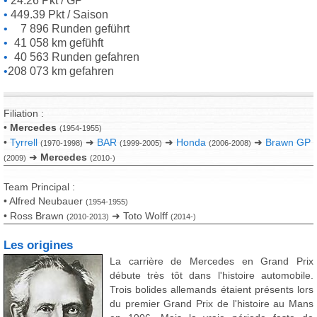
24.26 Pkt / GP
449.39 Pkt / Saison
7 896 Runden geführt
41 058 km gefühft
40 563 Runden gefahren
208 073 km gefahren
Filiation :
•
Mercedes
(1954-1955)
•
Tyrrell
➜
BAR
➜
Honda
➜
Brawn GP
(1970-1998)
(1999-2005)
(2006-2008)
➜
Mercedes
(2009)
(2010-)
Team Principal :
• Alfred Neubauer
(1954-1955)
• Ross Brawn
➜ Toto Wolff
(2010-2013)
(2014-)
Les origines
La carrière de Mercedes en Grand Prix
débute très tôt dans l'histoire automobile.
Trois bolides allemands étaient présents lors
du premier Grand Prix de l'histoire au Mans