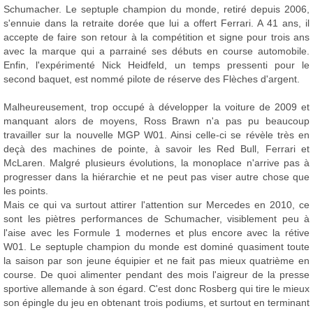
Schumacher. Le septuple champion du monde, retiré depuis 2006,
s'ennuie dans la retraite dorée que lui a offert Ferrari. A 41 ans, il
accepte de faire son retour à la compétition et signe pour trois ans
avec la marque qui a parrainé ses débuts en course automobile.
Enfin, l'expérimenté Nick Heidfeld, un temps pressenti pour le
second baquet, est nommé pilote de réserve des Flèches d'argent.
Malheureusement, trop occupé à développer la voiture de 2009 et
manquant alors de moyens, Ross Brawn n'a pas pu beaucoup
travailler sur la nouvelle MGP W01. Ainsi celle-ci se révèle très en
deçà des machines de pointe, à savoir les Red Bull, Ferrari et
McLaren. Malgré plusieurs évolutions, la monoplace n'arrive pas à
progresser dans la hiérarchie et ne peut pas viser autre chose que
les points.
Mais ce qui va surtout attirer l'attention sur Mercedes en 2010, ce
sont les piètres performances de Schumacher, visiblement peu à
l'aise avec les Formule 1 modernes et plus encore avec la rétive
W01. Le septuple champion du monde est dominé quasiment toute
la saison par son jeune équipier et ne fait pas mieux quatrième en
course. De quoi alimenter pendant des mois l'aigreur de la presse
sportive allemande à son égard. C'est donc Rosberg qui tire le mieux
son épingle du jeu en obtenant trois podiums, et surtout en terminant