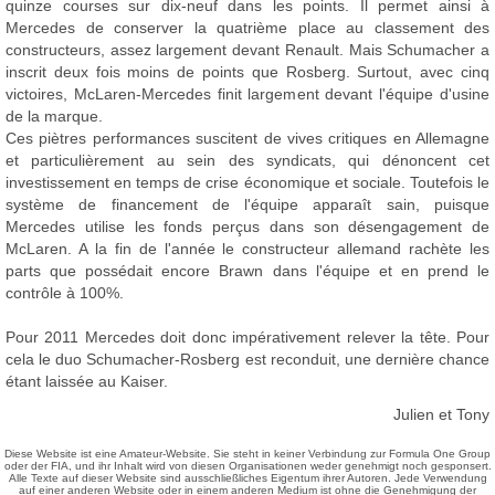
quinze courses sur dix-neuf dans les points. Il permet ainsi à
Mercedes de conserver la quatrième place au classement des
constructeurs, assez largement devant Renault. Mais Schumacher a
inscrit deux fois moins de points que Rosberg. Surtout, avec cinq
victoires, McLaren-Mercedes finit largement devant l'équipe d'usine
de la marque.
Ces piètres performances suscitent de vives critiques en Allemagne
et particulièrement au sein des syndicats, qui dénoncent cet
investissement en temps de crise économique et sociale. Toutefois le
système de financement de l'équipe apparaît sain, puisque
Mercedes utilise les fonds perçus dans son désengagement de
McLaren. A la fin de l'année le constructeur allemand rachète les
parts que possédait encore Brawn dans l'équipe et en prend le
contrôle à 100%.
Pour 2011 Mercedes doit donc impérativement relever la tête. Pour
cela le duo Schumacher-Rosberg est reconduit, une dernière chance
étant laissée au Kaiser.
Julien et Tony
Diese Website ist eine Amateur-Website. Sie steht in keiner Verbindung zur Formula One Group
oder der FIA, und ihr Inhalt wird von diesen Organisationen weder genehmigt noch gesponsert.
Alle Texte auf dieser Website sind ausschließliches Eigentum ihrer Autoren. Jede Verwendung
auf einer anderen Website oder in einem anderen Medium ist ohne die Genehmigung der