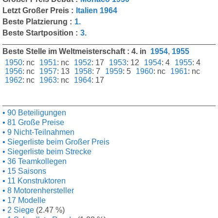
Letzt Großer Preis :
Italien 1964
Beste Platzierung :
1.
Beste Startposition :
3.
Beste Stelle im Weltmeisterschaft : 4. in
1954
,
1955
1950
:
nc
1951
:
nc
1952
:
17
1953
:
12
1954
:
4
1955
:
4
1956
:
nc
1957
:
13
1958
:
7
1959
:
5
1960
:
nc
1961
:
nc
1962
:
nc
1963
:
nc
1964
:
17
90 Beteiligungen
81 Große Preise
9 Nicht-Teilnahmen
Siegerliste beim Großer Preis
Siegerliste beim Strecke
36 Teamkollegen
15 Saisons
11 Konstruktoren
8 Motorenhersteller
17 Modelle
2 Siege
(2.47 %)