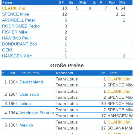
Fahrer
GP
Sie
Pole
Sch. R
Pod
Pkt
CLARK Jim
18
5
8
7
6
54
SPENCE Mike
12
1
11
ARUNDELL Peter
6
1
RODRIGUEZ Pedro
3
FISHER Mike
2
HAWKINS Paul
2
BONDURANT Bob
1
GEKI
1
HANSGEN Walt
1
2
HILL Graham
1
1
6
Große Preise
SOLANA Moises
1
n
Jahr
Großer Preis
Mannschaft
N°
Fahrer
Team Lotus
1
CLARK Jim
1
1964
Deutschland
Team Lotus
2
SPENCE Mik
Team Lotus
1
CLARK Jim
2
1964
Österreich
Team Lotus
2
SPENCE Mik
3
1964
Italien
Team Lotus
10
SPENCE Mik
Team Lotus
2
SPENCE Mik
4
1964
Vereinigte Staaten
Team Lotus
17
HANSGEN Wa
Team Lotus
1
CLARK Jim
5
1964
Mexiko
Team Lotus
17
SOLANA Mois