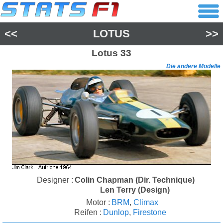
<<
LOTUS
>>
Lotus
33
Die andere Modelle
Designer :
Colin Chapman (Dir. Technique)
Len Terry (Design)
Motor :
BRM
,
Climax
Reifen :
Dunlop
,
Firestone