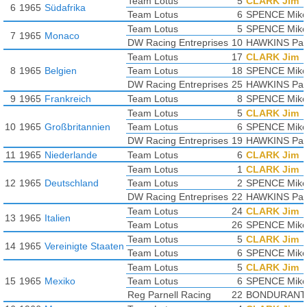
Team Lotus
5
CLARK Jim
6
1965
Südafrika
Team Lotus
6
SPENCE Mik
Team Lotus
5
SPENCE Mik
7
1965
Monaco
DW Racing Entreprises
10
HAWKINS Pau
Team Lotus
17
CLARK Jim
8
1965
Belgien
Team Lotus
18
SPENCE Mik
DW Racing Entreprises
25
HAWKINS Pau
9
1965
Frankreich
Team Lotus
8
SPENCE Mik
Team Lotus
5
CLARK Jim
10
1965
Großbritannien
Team Lotus
6
SPENCE Mik
DW Racing Entreprises
19
HAWKINS Pau
11
1965
Niederlande
Team Lotus
6
CLARK Jim
Team Lotus
1
CLARK Jim
12
1965
Deutschland
Team Lotus
2
SPENCE Mik
DW Racing Entreprises
22
HAWKINS Pau
Team Lotus
24
CLARK Jim
13
1965
Italien
Team Lotus
26
SPENCE Mik
Team Lotus
5
CLARK Jim
14
1965
Vereinigte Staaten
Team Lotus
6
SPENCE Mik
Team Lotus
5
CLARK Jim
15
1965
Mexiko
Team Lotus
6
SPENCE Mik
Reg Parnell Racing
22
BONDURANT