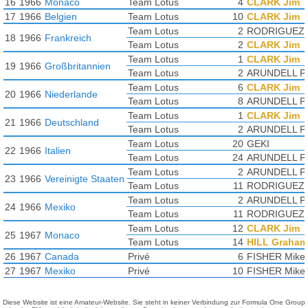
16
1966
Monaco
Team Lotus
4
CLARK Jim
17
1966
Belgien
Team Lotus
10
CLARK Jim
Team Lotus
2
RODRIGUEZ 
18
1966
Frankreich
Team Lotus
2
CLARK Jim
Team Lotus
1
CLARK Jim
19
1966
Großbritannien
Team Lotus
2
ARUNDELL Pe
Team Lotus
6
CLARK Jim
20
1966
Niederlande
Team Lotus
8
ARUNDELL Pe
Team Lotus
1
CLARK Jim
21
1966
Deutschland
Team Lotus
2
ARUNDELL Pe
Team Lotus
20
GEKI
22
1966
Italien
Team Lotus
24
ARUNDELL Pe
Team Lotus
2
ARUNDELL Pe
23
1966
Vereinigte Staaten
Team Lotus
11
RODRIGUEZ 
Team Lotus
2
ARUNDELL Pe
24
1966
Mexiko
Team Lotus
11
RODRIGUEZ 
Team Lotus
12
CLARK Jim
25
1967
Monaco
Team Lotus
14
HILL Graham
26
1967
Canada
Privé
6
FISHER Mike
27
1967
Mexiko
Privé
10
FISHER Mike
Diese Website ist eine Amateur-Website. Sie steht in keiner Verbindung zur Formula One Group