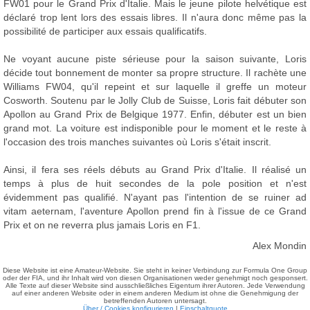
FW01 pour le Grand Prix d'Italie. Mais le jeune pilote helvétique est
déclaré trop lent lors des essais libres. Il n'aura donc même pas la
possibilité de participer aux essais qualificatifs.
Ne voyant aucune piste sérieuse pour la saison suivante, Loris
décide tout bonnement de monter sa propre structure. Il rachète une
Williams FW04, qu'il repeint et sur laquelle il greffe un moteur
Cosworth. Soutenu par le Jolly Club de Suisse, Loris fait débuter son
Apollon au Grand Prix de Belgique 1977. Enfin, débuter est un bien
grand mot. La voiture est indisponible pour le moment et le reste à
l'occasion des trois manches suivantes où Loris s'était inscrit.
Ainsi, il fera ses réels débuts au Grand Prix d'Italie. Il réalisé un
temps à plus de huit secondes de la pole position et n'est
évidemment pas qualifié. N'ayant pas l'intention de se ruiner ad
vitam aeternam, l'aventure Apollon prend fin à l'issue de ce Grand
Prix et on ne reverra plus jamais Loris en F1.
Alex Mondin
Diese Website ist eine Amateur-Website. Sie steht in keiner Verbindung zur Formula One Group
oder der FIA, und ihr Inhalt wird von diesen Organisationen weder genehmigt noch gesponsert.
Alle Texte auf dieser Website sind ausschließliches Eigentum ihrer Autoren. Jede Verwendung
auf einer anderen Website oder in einem anderen Medium ist ohne die Genehmigung der
betreffenden Autoren untersagt.
Über / Cookies konfigurieren
|
Einschaltquote