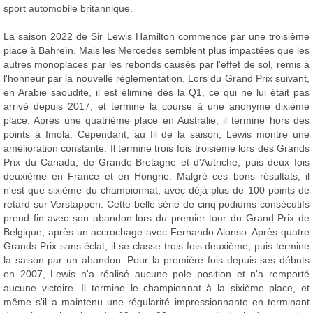
sport automobile britannique.
La saison 2022 de Sir Lewis Hamilton commence par une troisième
place à Bahreïn. Mais les Mercedes semblent plus impactées que les
autres monoplaces par les rebonds causés par l'effet de sol, remis à
l'honneur par la nouvelle réglementation. Lors du Grand Prix suivant,
en Arabie saoudite, il est éliminé dès la Q1, ce qui ne lui était pas
arrivé depuis 2017, et termine la course à une anonyme dixième
place. Après une quatrième place en Australie, il termine hors des
points à Imola. Cependant, au fil de la saison, Lewis montre une
amélioration constante. Il termine trois fois troisième lors des Grands
Prix du Canada, de Grande-Bretagne et d'Autriche, puis deux fois
deuxième en France et en Hongrie. Malgré ces bons résultats, il
n'est que sixième du championnat, avec déjà plus de 100 points de
retard sur Verstappen. Cette belle série de cinq podiums consécutifs
prend fin avec son abandon lors du premier tour du Grand Prix de
Belgique, après un accrochage avec Fernando Alonso. Après quatre
Grands Prix sans éclat, il se classe trois fois deuxième, puis termine
la saison par un abandon. Pour la première fois depuis ses débuts
en 2007, Lewis n'a réalisé aucune pole position et n'a remporté
aucune victoire. Il termine le championnat à la sixième place, et
même s'il a maintenu une régularité impressionnante en terminant