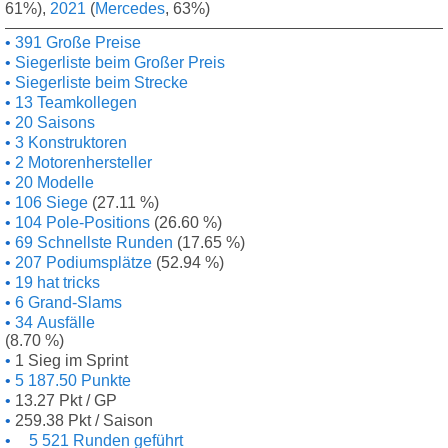
61%),
2021
(
Mercedes
, 63%)
391 Große Preise
Siegerliste beim Großer Preis
Siegerliste beim Strecke
13 Teamkollegen
20 Saisons
3 Konstruktoren
2 Motorenhersteller
20 Modelle
106 Siege
(27.11 %)
104 Pole-Positions
(26.60 %)
69 Schnellste Runden
(17.65 %)
207 Podiumsplätze
(52.94 %)
19 hat tricks
6 Grand-Slams
34 Ausfälle
(8.70 %)
1 Sieg im Sprint
5 187.50 Punkte
13.27 Pkt / GP
259.38 Pkt / Saison
5 521 Runden geführt