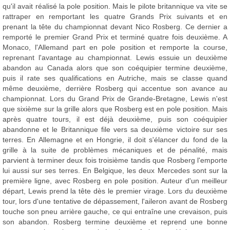
qu'il avait réalisé la pole position. Mais le pilote britannique va vite se
rattraper en remportant les quatre Grands Prix suivants et en
prenant la tête du championnat devant Nico Rosberg. Ce dernier a
remporté le premier Grand Prix et terminé quatre fois deuxième. A
Monaco, l'Allemand part en pole position et remporte la course,
reprenant l'avantage au championnat. Lewis essuie un deuxième
abandon au Canada alors que son coéquipier termine deuxième,
puis il rate ses qualifications en Autriche, mais se classe quand
même deuxième, derrière Rosberg qui accentue son avance au
championnat. Lors du Grand Prix de Grande-Bretagne, Lewis n'est
que sixième sur la grille alors que Rosberg est en pole position. Mais
après quatre tours, il est déjà deuxième, puis son coéquipier
abandonne et le Britannique file vers sa deuxième victoire sur ses
terres. En Allemagne et en Hongrie, il doit s'élancer du fond de la
grille à la suite de problèmes mécaniques et de pénalité, mais
parvient à terminer deux fois troisième tandis que Rosberg l'emporte
lui aussi sur ses terres. En Belgique, les deux Mercedes sont sur la
première ligne, avec Rosberg en pole position. Auteur d'un meilleur
départ, Lewis prend la tête dès le premier virage. Lors du deuxième
tour, lors d'une tentative de dépassement, l'aileron avant de Rosberg
touche son pneu arrière gauche, ce qui entraîne une crevaison, puis
son abandon. Rosberg termine deuxième et reprend une bonne