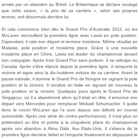
année par un abandon au Brésil. Le Britannique se déclare soulagé
que cette saison, « la pire de sa carrière », selon ses propres
termes, soit désormais derrière lui.
Et cela commence bien dès le Grand Prix d'Australie 2012, où les
McLaren verrouillent la première ligne avec Lewis en pole position.
Cependant, il rate son départ et termine troisième. Même résultat en
Malaisie, pole position et troisième place. Grâce à une nouvelle
troisième place en Chine, Lewis est leader du championnat devant
son coéquipier. Après trois Grand Prix sans podium, il se rattrape au
Canada. Après s'être élancé depuis la première ligne, il remporte la
victoire et signe ainsi la dix-huitième victoire de sa carrière. Avant la
pause estivale, il domine le Grand Prix de Hongrie en signant la pole
position et la victoire. Il récidive en Italie en signant de nouveau la
pole position et la victoire. Quelques jours après le Grand Prix de
Singapour, où il a abandonné alors qu'il était en tête, il annonce son
départ vers Mercedes pour remplacer Mickaël Schumacher. Il quitte
donc le cocon McLaren qui l'a suivi depuis ses débuts en course
automobile. Après une série de contre-performances, il n'est plus un
prétendant au titre et pointe à la cinquième place du championnat
après son abandon à Abou Dabi. Aux Etats-Unis, il s'élance de la
première ligne derrière Vettel et l'emporte finalement en dépassant le