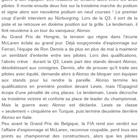
pilotes. Il monte ensuite deux fois sur la troisième marche du podium
et signe alors son neuvième podium en neuf courses ! Le premier
coup d'arrêt intervient au Nürburgring. Lors de la Q3, il sort de la
piste et se retrouve en dixième position sur la grille. Le lendemain, il
finit neuvième à un tour du vainqueur, Alonso.
Au Grand Prix de Hongrie, la tension qui règne dans l'écurie
McLaren éclate au grand jour. Déjà soupçonnée d'espionnage sur
Ferrari, l'équipe de Ron Dennis a de plus en plus de mal à maintenir
un semblant d'entente entre ses pilotes. Lors des qualifications,
l'abcès crève : durant la Q3, Lewis part des stands devant Alonso,
désobéissant aux consignes. Dennis, afin de prouver qu'il traite ses
pilotes avec équité, demande alors à Alonso de bloquer son équipier
aux stands pour lui rendre la pareille. Alonso termine les
qualifications en première position devant Lewis, mais l'Espagnol
écope d'une pénalité de cinq places. Le lendemain, Lewis décroche
sa troisième victoire et conforte sa place de leader du championnat.
Mais la guerre avec Alonso est déclarée. Lewis se classe
« seulement » cinquième en Turquie, puis termine deuxième derrière
Alonso en Italie.
Peu avant le Grand Prix de Belgique, la FIA rend son verdict sur
l'affaire d'espionnage et McLaren, reconnue coupable, perd tous ses
points au championnat des constructeurs, alors que les pilotes