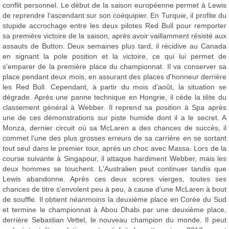
conflit personnel. Le début de la saison européenne permet à Lewis
de reprendre l'ascendant sur son coéquipier. En Turquie, il profite du
stupide accrochage entre les deux pilotes Red Bull pour remporter
sa première victoire de la saison, après avoir vaillamment résisté aux
assauts de Button. Deux semaines plus tard, il récidive au Canada
en signant la pole position et la victoire, ce qui lui permet de
s'emparer de la première place du championnat. Il va conserver sa
place pendant deux mois, en assurant des places d'honneur derrière
les Red Bull. Cependant, à partir du mois d'août, la situation se
dégrade. Après une panne technique en Hongrie, il cède la tête du
classement général à Webber. Il reprend sa position à Spa après
une de ces démonstrations sur piste humide dont il a le secret. A
Monza, dernier circuit où sa McLaren a des chances de succès, il
commet l'une des plus grosses erreurs de sa carrière en se sortant
tout seul dans le premier tour, après un choc avec Massa. Lors de la
course suivante à Singapour, il attaque hardiment Webber, mais les
deux hommes se touchent. L'Australien peut continuer tandis que
Lewis abandonne. Après ces deux scores vierges, toutes ses
chances de titre s'envolent peu à peu, à cause d'une McLaren à bout
de souffle. Il obtient néanmoins la deuxième place en Corée du Sud
et termine le championnat à Abou Dhabi par une deuxième place,
derrière Sebastian Vettel, le nouveau champion du monde. Il peut