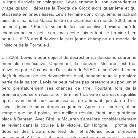
la ligne d'arrivée en vainqueur. Lewis entame lui son avant-dernier
virage quand il dépassa la Toyota de Glock alors quatrième et qui
était resté en pneus lisses. Lewis termine donc cinquième, arrachant
ainsi des mains de Massa le titre de champion du monde 2008, pour
un petit point ! Pour la seconde fois consécutive, Lewis a joué le
championnat sur petit rien, mais cette fois-ci tout se termine bien
pour lui. A 23 ans il devient le plus jeune champion du monde de
l'histoire de la Formule 1.
En 2009, Lewis a pour objectif de décrocher sa deuxième couronne
mondiale consécutive. Cependant, la nouvelle McLaren est très
rétive, en partie à cause de l'utilisation du SREC, et se révèle bien en
deçà du niveau de ses devancières. Ainsi, pendant toute la première
partie de la saison, Lewis ne peut même pas prétendre au podium et
perd prématurément ses chances de titre. Pourtant, lors de la
première course en Australie, il termine troisième mais est disqualifié
après avoir menti aux commissaires en affirmant que Jarno Trulli
l'avait dépassé sous drapeaux jaunes. Après dix courses, il ne
compte que neuf points, son meilleur résultat étant une quatrième
place à Bahreïn. Avec l'été, la McLaren s'améliore considérablement
et revient dans la course à la victoire. En Hongrie, il profite des
déboires des Brawn, des Red Bull et d'Alonso pour s'imposer
brillamment. A Valence, il signe la pole position, mais perd la course