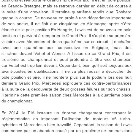
positions et remporte le Grand Prix de Monaco. Il est en pole position
en Grande-Bretagne, mais se retrouve dernier en début de course à
la suite d'une crevaison. Il termine quatrième tandis que Rosberg
gagne la course. De nouveau en proie à une dégradation importante
de ses pneus, il ne finit que cinquième en Allemagne après s'être
élancé de la pole position.En Hongrie, Lewis est de nouveau en pole
position et parvient à remporter le Grand Prix. Il s'agit de sa première
victoire avec Mercedes et de sa quatrième sur ce circuit. Il enchaîne
avec une quatrième pole consécutive en Belgique, mais doit
s'incliner devant Vettel et Alonso. A l'issue de ce Grand Prix, il est
troisième au championnat et peut prétendre à être vice-champion
car Vettel est trop loin devant. Cependant, bien qu'il soit toujours aux
avant-postes en qualifications, il ne va plus réussir à décrocher de
pole position et pire, il ne montera plus sur le podium lors des huit
derniers Grand Prix. Mercedes expliquera ces contre-performances
à la suite de la découverte de deux grosses fêlures sur son châssis.
Il termine cette première saison chez Mercedes à la quatrième place
du championnat.
En 2014, la FIA instaure un énorme changement concernant la
réglementation en imposant l'utilisation de moteurs V6 turbo-
hybrides et Mercedes a bien travaillé. Cependant, la saison de Lewis
commence par un abandon causé par un problème de moteur alors