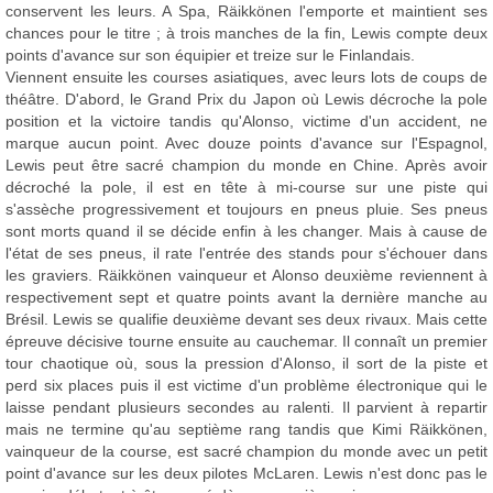
conservent les leurs. A Spa, Räikkönen l'emporte et maintient ses
chances pour le titre ; à trois manches de la fin, Lewis compte deux
points d'avance sur son équipier et treize sur le Finlandais.
Viennent ensuite les courses asiatiques, avec leurs lots de coups de
théâtre. D'abord, le Grand Prix du Japon où Lewis décroche la pole
position et la victoire tandis qu'Alonso, victime d'un accident, ne
marque aucun point. Avec douze points d'avance sur l'Espagnol,
Lewis peut être sacré champion du monde en Chine. Après avoir
décroché la pole, il est en tête à mi-course sur une piste qui
s'assèche progressivement et toujours en pneus pluie. Ses pneus
sont morts quand il se décide enfin à les changer. Mais à cause de
l'état de ses pneus, il rate l'entrée des stands pour s'échouer dans
les graviers. Räikkönen vainqueur et Alonso deuxième reviennent à
respectivement sept et quatre points avant la dernière manche au
Brésil. Lewis se qualifie deuxième devant ses deux rivaux. Mais cette
épreuve décisive tourne ensuite au cauchemar. Il connaît un premier
tour chaotique où, sous la pression d'Alonso, il sort de la piste et
perd six places puis il est victime d'un problème électronique qui le
laisse pendant plusieurs secondes au ralenti. Il parvient à repartir
mais ne termine qu'au septième rang tandis que Kimi Räikkönen,
vainqueur de la course, est sacré champion du monde avec un petit
point d'avance sur les deux pilotes McLaren. Lewis n'est donc pas le