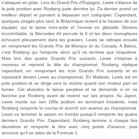
s'attaquer en piste. Lors du Grand Prix d'Espagne, Lewis s'élance de
la pole position avec Rosberg juste derrière lui. Ce dernier prend un
meilleur départ et parvient à dépasser son coéquipier. Cependant,
quelques virages plus tard, le Britannique revient à la hauteur de son
équipier, qui le tasse hors-piste et l'envoie en glissade. Devenu
incontrôlable, la Mercedes 44 percute la 6 et les deux monoplaces
échouent piteusement dans les graviers. Lewis se rattrape ensuite
en remportant les Grands Prix de Monaco et du Canada. A Bakou,
c'est Rosberg qui l'emporte alors qu'il ne termine que cinquième.
Mais lors des quatre Grands Prix suivants, Lewis s'impose à
nouveau et reprend la tête du championnat. Rosberg réplique
cependant, en remportant les trois Grands Prix suivants et en
repassant devant Lewis au championnat. En Malaisie, Lewis est en
pole position et se dirige vers la victoire quand son moteur part en
fumée. Cet abandon le laisse perplexe et se demande si on ne
favorise par Rosberg avant de revenir sur ses propos. Au Japon,
Lewis monte sur son 100e podium en terminant troisième, mais
Rosberg remporte la course et accroît son avance au championnat.
Lewis va terminer la saison en trombe puisqu'il remporte les quatre
derniers Grands Prix. Cependant, Rosberg termine à chaque fois
deuxième et remporte le titre avec cinq points d'avance, puis
annonce qu'il se retire de la Formule 1.