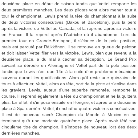
deuxième place en début de saison tandis que Vettel remporte les
deux premières manches. Les deux pilotes vont alors mener tour à
tour le championnat. Lewis prend la tête du championnat à la suite
de deux victoires consécutives (Bakou et Barcelone), puis la perd
après la victoire de Vettel au Canada, et la reprend après sa victoire
en France. Il la reperd après l'Autriche où il abandonne. Lors du
premier tour en Grande-Bretagne, il s'élance de la pole position,
mais est percuté par Räikkönen. Il se retrouve en queue de peloton
et doit laisser Vettel filer vers la victoire. Lewis, bien que revenu à la
deuxième place, a du mal à cacher sa déception. Le Grand Prix
suivant se déroule en Allemagne et Vettel part de la pole position
tandis que Lewis n'est que 14e à la suite d'un problème mécanique
survenu durant les qualifications. Alors qu'il reste une quinzaine de
tours à effectuer, Vettel, alors en tête, sort de la piste et s'enlise dans
les graviers. Lewis, auteur d'une superbe remontée, remporte la
course. Il reprend également la tête du championnat et ne la quittera
plus. En effet, il s'impose ensuite en Hongrie, et après une deuxième
place à Spa derrière Vettel, il enchaîne quatre victoires consécutives.
Il est de nouveau sacré Champion du Monde à Mexico en ne
terminant qu'à une modeste quatrième place. Après avoir fêté son
cinquième titre de champion, il s'impose de nouveau lors des deux
dernières manches.