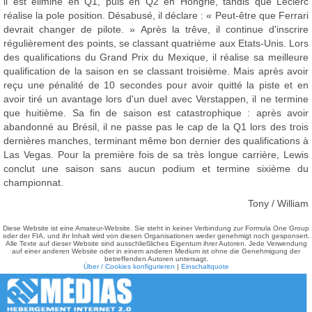
il est éliminé en Q1, puis en Q2 en Hongrie, tandis que Leclerc
réalise la pole position. Désabusé, il déclare : « Peut-être que Ferrari
devrait changer de pilote. » Après la trêve, il continue d'inscrire
régulièrement des points, se classant quatrième aux Etats-Unis. Lors
des qualifications du Grand Prix du Mexique, il réalise sa meilleure
qualification de la saison en se classant troisième. Mais après avoir
reçu une pénalité de 10 secondes pour avoir quitté la piste et en
avoir tiré un avantage lors d'un duel avec Verstappen, il ne termine
que huitième. Sa fin de saison est catastrophique : après avoir
abandonné au Brésil, il ne passe pas le cap de la Q1 lors des trois
dernières manches, terminant même bon dernier des qualifications à
Las Vegas. Pour la première fois de sa très longue carrière, Lewis
conclut une saison sans aucun podium et termine sixième du
championnat.
Tony / William
Diese Website ist eine Amateur-Website. Sie steht in keiner Verbindung zur Formula One Group
oder der FIA, und ihr Inhalt wird von diesen Organisationen weder genehmigt noch gesponsert.
Alle Texte auf dieser Website sind ausschließliches Eigentum ihrer Autoren. Jede Verwendung
auf einer anderen Website oder in einem anderen Medium ist ohne die Genehmigung der
betreffenden Autoren untersagt.
Über / Cookies konfigurieren
|
Einschaltquote