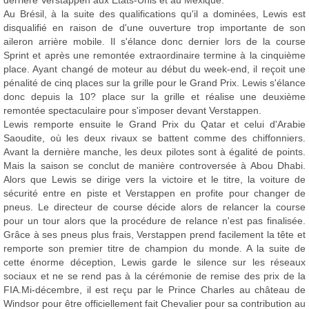
derrière Verstappen aux Etats-Unis et au Mexique.
Au Brésil, à la suite des qualifications qu'il a dominées, Lewis est
disqualifié en raison de d'une ouverture trop importante de son
aileron arrière mobile. Il s'élance donc dernier lors de la course
Sprint et après une remontée extraordinaire termine à la cinquième
place. Ayant changé de moteur au début du week-end, il reçoit une
pénalité de cinq places sur la grille pour le Grand Prix. Lewis s'élance
donc depuis la 10? place sur la grille et réalise une deuxième
remontée spectaculaire pour s'imposer devant Verstappen.
Lewis remporte ensuite le Grand Prix du Qatar et celui d'Arabie
Saoudite, où les deux rivaux se battent comme des chiffonniers.
Avant la dernière manche, les deux pilotes sont à égalité de points.
Mais la saison se conclut de manière controversée à Abou Dhabi.
Alors que Lewis se dirige vers la victoire et le titre, la voiture de
sécurité entre en piste et Verstappen en profite pour changer de
pneus. Le directeur de course décide alors de relancer la course
pour un tour alors que la procédure de relance n'est pas finalisée.
Grâce à ses pneus plus frais, Verstappen prend facilement la tête et
remporte son premier titre de champion du monde. A la suite de
cette énorme déception, Lewis garde le silence sur les réseaux
sociaux et ne se rend pas à la cérémonie de remise des prix de la
FIA.Mi-décembre, il est reçu par le Prince Charles au château de
Windsor pour être officiellement fait Chevalier pour sa contribution au