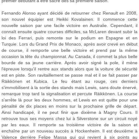
premier débutant à être sacré dès sa première saison.
Fernando Alonso ayant décidé de retourner chez Renault en 2008,
son nouvel équipier est Heikki Kovalainen. Il commence cette
nouvelle saison par une facile victoire en Australie. Cependant, il
connaît ensuite quatre courses difficiles, sa McLaren devant subir la
loi des Ferrari, puis remonte sur le podium en Espagne et en
Turquie. Lors du Grand Prix de Monaco, après avoir crevé en début
de course, il remporte une belle victoire et prend par la même
occasion la tête du championnat. Au Canada, il commet la plus belle
bourde de sa jeune carrière. Après avoir signé la pole, il mène
l'épreuve lorsqu'il rentre aux stands alors que la voiture de sécurité
est en piste. Son ravitaillement se passe mal et il se fait passer par
Räikkönen et Kubica. Le feu étant au rouge, ces derniers
s'immobilisent à la sortie des stands mais Lewis, sans doute énervé,
remarque trop tard la signalisation et percute Räikkönen. La course
s'arrête là pour les deux hommes, et Lewis en est quitte pour une
pénalité de dix places en moins sur la prochaine grille de départ.
Ainsi handicapé, il ne peut finir que dixième à Magny Cours. Il
retrouve tous ses moyens chez lui à Silverstone sur un circuit noyé
par les eaux. Il remporte sa troisième victoire de la saison et
enchaîne par un nouveau succès à Hockenheim. Il est deuxième à
Valence derrière Felipe Massa qui qui revient à six points au