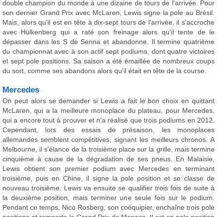
double champion du monde à une dizaine de tours de l'arrivée. Pour
son dernier Grand Prix avec McLaren, Lewis signe la pole au Brésil.
Mais, alors qu'il est en tête à dix-sept tours de l'arrivée, il s'accroche
avec Hülkenberg qui a raté son freinage alors qu'il tente de le
dépasser dans les S de Senna et abandonne. Il termine quatrième
du championnat avec à son actif sept podiums, dont quatre victoires
et sept pole positions. Sa saison a été émaillée de nombreux coups
du sort, comme ses abandons alors qu'il était en tête de la course.
Mercedes
On peut alors se demander si Lewis a fait le bon choix en quittant
McLaren, qui a la meilleure monoplace du plateau, pour Mercedes,
qui a encore tout à prouver et n'a réalisé que trois podiums en 2012.
Cependant, lors des essais de présaison, les monoplaces
allemandes semblent compétitives, signant les meilleurs chronos. A
Melbourne, il s'élance de la troisième place sur la grille, mais termine
cinquième à cause de la dégradation de ses pneus. En Malaisie,
Lewis obtient son premier podium avec Mercedes en terminant
troisième, puis en Chine, il signe la pole position et se classe de
nouveau troisième. Lewis va ensuite se qualifier trois fois de suite à
la deuxième position, mais terminer une seule fois sur le podium.
Pendant ce temps, Nico Rosberg, son coéquipier, enchaîne trois pole