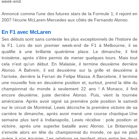
week-end.
Annoncé comme l'une des futures stars de la Formule 1, il rejoint en
2007 l'écurie McLaren-Mercedes aux côtés de Fernando Alonso.
En F1 avec McLaren
Ses débuts sont sans conteste les plus exceptionnels de l'histoire de
la F1. Lors de son premier week-end de F1 à Melbourne, il se
qualifie à une brillante quatrième place. Le dimanche, il finit
troisième, après s'être permis de mener quelques tours. Mais tout
cela n'est qu'un début. En Malaisie, il termine deuxième derrière
Alonso. A Bahreïn, il est deuxième sur la grille et deuxième à
l'arrivée, derrière la Ferrari de Felipe Massa. A Barcelone, il termine
une nouvelle fois en deuxième position et, surtout, prend la tête du
championnat du monde à seulement 22 ans ! A Monaco, il finit
encore deuxième, juste derrière Alonso. Puis, vient la tournée
américaine. Après avoir signé sa première pole position le samedi
sur le circuit de Montréal, Lewis décroche la première victoire de sa
carrière le dimanche, après avoir mené une course chaotique.Une
semaine plus tard à Indianapolis, Lewis récidive : pole position et
victoire, après une superbe bataille avec Alonso. Le Britannique
s'envole alors en tête du championnat du monde, ce qui ne plaît
guère à son équipier. Les relations se tendent alors entre les deux