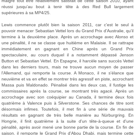
malgré tout être relativement satisfait de cette saison 2010, ayant
réussi jusqu'au bout à tenir tête à des Red Bull largement
supérieures à sa MP4/25.
Lewis commence plutôt bien la saison 2011, car c'est le seul à
pouvoir menacer Sebastian Vettel lors du Grand Prix d'Australie, qu'il
termine à la deuxième place. Après un accrochage avec Alonso et
une pénalité, il ne se classe que huitième en Malaisie. Il se rattrape
immédiatement en gagnant en Chine après un Grand Prix
spectaculaire, au cours duquel il a notamment dépassé Jenson
Button et Sebastian Vettel. En Espagne, il harcèle sans succès Vettel
dans les derniers tours, mais ne trouve aucun moyen de passer
l'Allemand, qui remporte la course. A Monaco, il ne s'élance que
neuvième et va en effet se montrer très agressif en piste, accrochant
Massa puis Maldonado. Pénalisé dans les deux cas, il fustige les
commissaires après la course, se montrant très agacé. Après un
accrochage avec son coéquipier au Canada, il termine deux fois
quatrième à Valence puis à Silverstone. Ses chances de titre sont
désormais infimes. Toutefois, il met fin à une série de mauvais
résultats en gagnant de très belle manière au Nürburgring. En
Hongrie, il finit quatrième à la suite d'un tête-à-queue et d'une
pénalité, après avoir mené une bonne partie de la course. En fin de
saison, il remporte le Grand Prix d'Abou Dhabi, mais termine cette