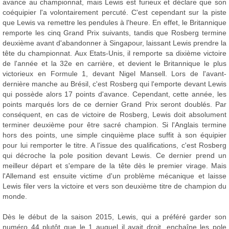
avance au championnat, mais Lewis est furieux et déclare que son
coéquipier l'a volontairement percuté. C'est cependant sur la piste
que Lewis va remettre les pendules à l'heure. En effet, le Britannique
remporte les cinq Grand Prix suivants, tandis que Rosberg termine
deuxième avant d'abandonner à Singapour, laissant Lewis prendre la
tête du championnat. Aux Etats-Unis, il remporte sa dixième victoire
de l'année et la 32e en carrière, et devient le Britannique le plus
victorieux en Formule 1, devant Nigel Mansell. Lors de l'avant-
dernière manche au Brésil, c'est Rosberg qui l'emporte devant Lewis
qui possède alors 17 points d'avance. Cependant, cette année, les
points marqués lors de ce dernier Grand Prix seront doublés. Par
conséquent, en cas de victoire de Rosberg, Lewis doit absolument
terminer deuxième pour être sacré champion. Si l'Anglais termine
hors des points, une simple cinquième place suffit à son équipier
pour lui remporter le titre. A l'issue des qualifications, c'est Rosberg
qui décroche la pole position devant Lewis. Ce dernier prend un
meilleur départ et s'empare de la tête dès le premier virage. Mais
l'Allemand est ensuite victime d'un problème mécanique et laisse
Lewis filer vers la victoire et vers son deuxième titre de champion du
monde.
Dès le début de la saison 2015, Lewis, qui a préféré garder son
numéro 44 plutôt que le 1 auquel il avait droit, enchaîne les pole