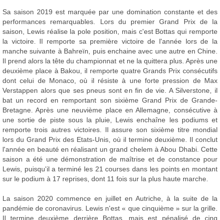
Sa saison 2019 est marquée par une domination constante et des
performances remarquables. Lors du premier Grand Prix de la
saison, Lewis réalise la pole position, mais c'est Bottas qui remporte
la victoire. Il remporte sa première victoire de l'année lors de la
manche suivante à Bahreïn, puis enchaine avec une autre en Chine.
Il prend alors la tête du championnat et ne la quittera plus. Après une
deuxième place à Bakou, il remporte quatre Grands Prix consécutifs
dont celui de Monaco, où il résiste à une forte pression de Max
Verstappen alors que ses pneus sont en fin de vie. A Silverstone, il
bat un record en remportant son sixième Grand Prix de Grande-
Bretagne. Après une neuvième place en Allemagne, consécutive à
une sortie de piste sous la pluie, Lewis enchaîne les podiums et
remporte trois autres victoires. Il assure son sixième titre mondial
lors du Grand Prix des Etats-Unis, où il termine deuxième. Il conclut
l'année en beauté en réalisant un grand chelem à Abou Dhabi. Cette
saison a été une démonstration de maîtrise et de constance pour
Lewis, puisqu'il a terminé les 21 courses dans les points en montant
sur le podium à 17 reprises, dont 11 fois sur la plus haute marche.
La saison 2020 commence en juillet en Autriche, à la suite de la
pandémie de coronavirus. Lewis n'est « que cinquième » sur la grille.
Il termine deuxième derrière Bottas, mais est pénalisé de cinq