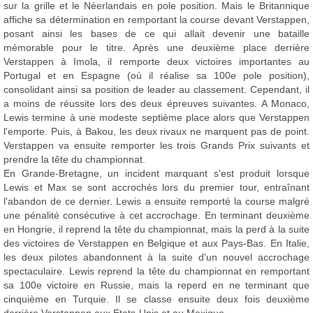
sur la grille et le Néerlandais en pole position. Mais le Britannique
affiche sa détermination en remportant la course devant Verstappen,
posant ainsi les bases de ce qui allait devenir une bataille
mémorable pour le titre. Après une deuxième place derrière
Verstappen à Imola, il remporte deux victoires importantes au
Portugal et en Espagne (où il réalise sa 100e pole position),
consolidant ainsi sa position de leader au classement. Cependant, il
a moins de réussite lors des deux épreuves suivantes. A Monaco,
Lewis termine à une modeste septième place alors que Verstappen
l'emporte. Puis, à Bakou, les deux rivaux ne marquent pas de point.
Verstappen va ensuite remporter les trois Grands Prix suivants et
prendre la tête du championnat.
En Grande-Bretagne, un incident marquant s'est produit lorsque
Lewis et Max se sont accrochés lors du premier tour, entraînant
l'abandon de ce dernier. Lewis a ensuite remporté la course malgré
une pénalité consécutive à cet accrochage. En terminant deuxième
en Hongrie, il reprend la tête du championnat, mais la perd à la suite
des victoires de Verstappen en Belgique et aux Pays-Bas. En Italie,
les deux pilotes abandonnent à la suite d'un nouvel accrochage
spectaculaire. Lewis reprend la tête du championnat en remportant
sa 100e victoire en Russie, mais la reperd en ne terminant que
cinquième en Turquie. Il se classe ensuite deux fois deuxième