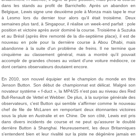
dans les stands au profit de Barrichello. Après un abandon en
Belgique, Lewis signe une deuxième pole à Monza mais tape le mur
à Lesmo lors du dernier tour alors qu'il était troisième. Deux
semaines plus tard, à Singapour, il réalise un week-end parfait : pole
position et victoire après avoir dominé la course. Troisième à Suzuka
et au Brésil (après être remonté de la dix-septième place), il est de
nouveau en pole pour la dernière course à Abou Dhabi, mais
abandonne à la suite d'un problème de freins. Il ne termine que
cinquième au classement général, mais a montré qu'il pouvait
accomplir de grandes choses au volant d'une voiture médiocre, ce
dont certains observateurs doutaient encore.
En 2010, son nouvel équipier est le champion du monde en titre
Jenson Button. Son début de championnat est délicat. Malgré son
novateur système « f-duct », la MP4/25 n'est pas au niveau des Red
Bull-Renault de Vettel et Webber. De plus, à la surprise générale des
observateurs, c'est Button qui semble s'affirmer comme le nouveau
chef de file de McLaren en remportant deux étonnantes victoires
sous la pluie en Australie et en Chine. De son côté, Lewis est pris
dans divers incidents de course et ne peut qu'assurer le doublé
derrière Button à Shanghai. Heureusement, les deux Britanniques
s'entendent bien et leur rivalité sur la piste ne dégénère jamais en