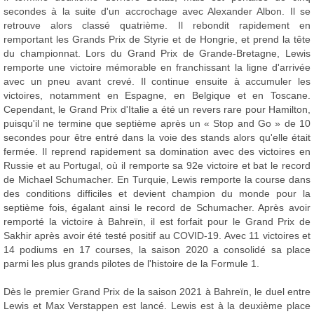
secondes à la suite d'un accrochage avec Alexander Albon. Il se
retrouve alors classé quatrième. Il rebondit rapidement en
remportant les Grands Prix de Styrie et de Hongrie, et prend la tête
du championnat. Lors du Grand Prix de Grande-Bretagne, Lewis
remporte une victoire mémorable en franchissant la ligne d'arrivée
avec un pneu avant crevé. Il continue ensuite à accumuler les
victoires, notamment en Espagne, en Belgique et en Toscane.
Cependant, le Grand Prix d'Italie a été un revers rare pour Hamilton,
puisqu'il ne termine que septième après un « Stop and Go » de 10
secondes pour être entré dans la voie des stands alors qu'elle était
fermée. Il reprend rapidement sa domination avec des victoires en
Russie et au Portugal, où il remporte sa 92e victoire et bat le record
de Michael Schumacher. En Turquie, Lewis remporte la course dans
des conditions difficiles et devient champion du monde pour la
septième fois, égalant ainsi le record de Schumacher. Après avoir
remporté la victoire à Bahreïn, il est forfait pour le Grand Prix de
Sakhir après avoir été testé positif au COVID-19. Avec 11 victoires et
14 podiums en 17 courses, la saison 2020 a consolidé sa place
parmi les plus grands pilotes de l'histoire de la Formule 1.
Dès le premier Grand Prix de la saison 2021 à Bahreïn, le duel entre
Lewis et Max Verstappen est lancé. Lewis est à la deuxième place