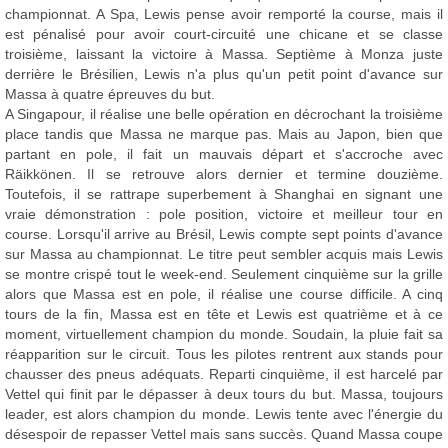
championnat. A Spa, Lewis pense avoir remporté la course, mais il
est pénalisé pour avoir court-circuité une chicane et se classe
troisième, laissant la victoire à Massa. Septième à Monza juste
derrière le Brésilien, Lewis n'a plus qu'un petit point d'avance sur
Massa à quatre épreuves du but.
A Singapour, il réalise une belle opération en décrochant la troisième
place tandis que Massa ne marque pas. Mais au Japon, bien que
partant en pole, il fait un mauvais départ et s'accroche avec
Räikkönen. Il se retrouve alors dernier et termine douzième.
Toutefois, il se rattrape superbement à Shanghai en signant une
vraie démonstration : pole position, victoire et meilleur tour en
course. Lorsqu'il arrive au Brésil, Lewis compte sept points d'avance
sur Massa au championnat. Le titre peut sembler acquis mais Lewis
se montre crispé tout le week-end. Seulement cinquième sur la grille
alors que Massa est en pole, il réalise une course difficile. A cinq
tours de la fin, Massa est en tête et Lewis est quatrième et à ce
moment, virtuellement champion du monde. Soudain, la pluie fait sa
réapparition sur le circuit. Tous les pilotes rentrent aux stands pour
chausser des pneus adéquats. Reparti cinquième, il est harcelé par
Vettel qui finit par le dépasser à deux tours du but. Massa, toujours
leader, est alors champion du monde. Lewis tente avec l'énergie du
désespoir de repasser Vettel mais sans succès. Quand Massa coupe