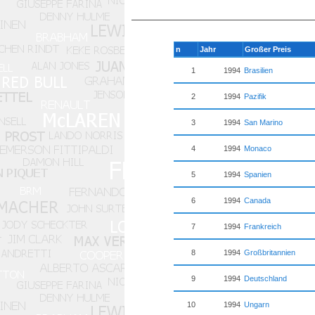
n
Jahr
Großer Preis
1
1994
Brasilien
2
1994
Pazifik
3
1994
San Marino
4
1994
Monaco
5
1994
Spanien
6
1994
Canada
7
1994
Frankreich
8
1994
Großbritannien
9
1994
Deutschland
10
1994
Ungarn