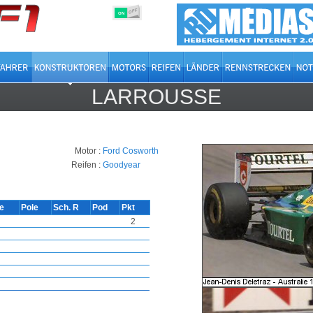
OFF
ON
LARROUSSE
Motor :
Ford Cosworth
Reifen :
Goodyear
ie
Pole
Sch. R
Pod
Pkt
2