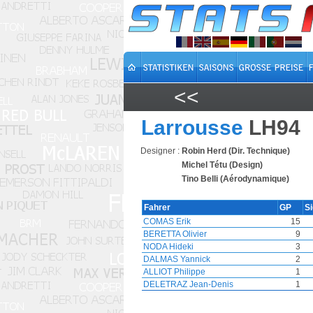
<<
Larrousse
LH94
Designer :
Robin Herd (Dir. Technique)
Michel Tétu (Design)
Tino Belli (Aérodynamique)
Fahrer
GP
S
COMAS Erik
15
BERETTA Olivier
9
NODA Hideki
3
DALMAS Yannick
2
ALLIOT Philippe
1
DELETRAZ Jean-Denis
1