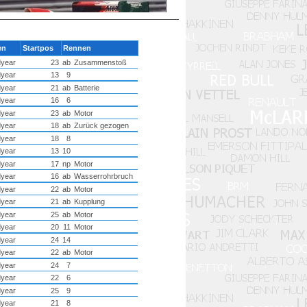
en
Startpos
Rennen
year
23
ab
Zusammenstoß
year
13
9
year
21
ab
Batterie
year
16
6
year
23
ab
Motor
year
18
ab
Zurück gezogen
year
18
8
year
13
10
year
17
np
Motor
year
16
ab
Wasserrohrbruch
year
22
ab
Motor
year
21
ab
Kupplung
year
25
ab
Motor
year
20
11
Motor
year
24
14
year
22
ab
Motor
year
24
7
year
22
6
year
25
9
year
21
8