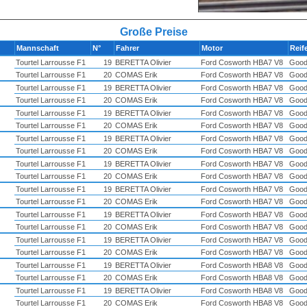
Große Preise
Mannschaft
N°
Fahrer
Motor
Reif
Tourtel Larrousse F1
19
BERETTA Olivier
Ford Cosworth HBA7 V8
Good
Tourtel Larrousse F1
20
COMAS Erik
Ford Cosworth HBA7 V8
Good
Tourtel Larrousse F1
19
BERETTA Olivier
Ford Cosworth HBA7 V8
Good
Tourtel Larrousse F1
20
COMAS Erik
Ford Cosworth HBA7 V8
Good
Tourtel Larrousse F1
19
BERETTA Olivier
Ford Cosworth HBA7 V8
Good
Tourtel Larrousse F1
20
COMAS Erik
Ford Cosworth HBA7 V8
Good
Tourtel Larrousse F1
19
BERETTA Olivier
Ford Cosworth HBA7 V8
Good
Tourtel Larrousse F1
20
COMAS Erik
Ford Cosworth HBA7 V8
Good
Tourtel Larrousse F1
19
BERETTA Olivier
Ford Cosworth HBA7 V8
Good
Tourtel Larrousse F1
20
COMAS Erik
Ford Cosworth HBA7 V8
Good
Tourtel Larrousse F1
19
BERETTA Olivier
Ford Cosworth HBA7 V8
Good
Tourtel Larrousse F1
20
COMAS Erik
Ford Cosworth HBA7 V8
Good
Tourtel Larrousse F1
19
BERETTA Olivier
Ford Cosworth HBA7 V8
Good
Tourtel Larrousse F1
20
COMAS Erik
Ford Cosworth HBA7 V8
Good
Tourtel Larrousse F1
19
BERETTA Olivier
Ford Cosworth HBA7 V8
Good
Tourtel Larrousse F1
20
COMAS Erik
Ford Cosworth HBA7 V8
Good
Tourtel Larrousse F1
19
BERETTA Olivier
Ford Cosworth HBA8 V8
Good
Tourtel Larrousse F1
20
COMAS Erik
Ford Cosworth HBA8 V8
Good
Tourtel Larrousse F1
19
BERETTA Olivier
Ford Cosworth HBA8 V8
Good
Tourtel Larrousse F1
20
COMAS Erik
Ford Cosworth HBA8 V8
Good