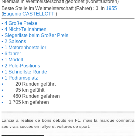
Niemals in Weltmeisterschaft geordnet (Konstruktoren)
Beste Stelle im Weltmeisterschaft (Fahrer) : 3. in
1955
(
Eugenio CASTELLOTTI
)
4 Große Preise
4 Nicht-Teilnahmen
Siegerliste beim Großer Preis
2 Saisons
1 Motorenhersteller
6 fahrer
1 Modell
2 Pole-Positions
1 Schnellste Runde
1 Podiumsplatz
20 Runden geführt
95 km gefühft
460 Runden gefahren
1 705 km gefahren
Lancia a réalisé de bons débuts en F1, mais la marque connaîtra
ses vrais succès en rallye et voitures de sport.