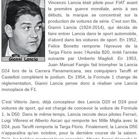
Vincenzo Lancia était pilote pour FIAT avant
la première guerre mondiale, amis à ses
débuts, la marque se concentrait sur la
production de voitures de série. C'est son fils,
Gianni Lancia (1924-2014), qui décida de
faire entrer Lancia dans le sport automobile,
d'abord dans les voitures de sport. En 1952,
Felice Bonetto remporte l'épreuve de la
Targa Florio avec l'Aurelia B20, imité l'année
suivante par Umberto Maglioli. En 1953,
Juan Manuel Fangio fait triompher la Lancia
D24 lors de la Carrera Panamericana, ses coéquipiers Taruffi et
Castelloti complètent le podium. En 1954, la Formule 1 change de
réglementation, Gianni Lancia pense donc à réaliser une Lancia
monoplace de F1.
C'est Vittorio Jano, déjà concepteur des Lancia D20 et D24 pour
voitures de sport, qui est chargé de concevoir la voiture de Formule
1, la D50. Dans le même temps, Lancia recrute deux pilotes Ferrari,
Luigi Villoresi et Alberto Ascari qui remporte les Mille Miglia avec la
D24, puis Taruffi remporte la Targa Florio. Finalement, la Lancia D50
n'apparaîtra qu'en octobre, pour la dernière course de la saison.