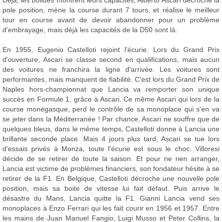
Déjà, les bolides montrent leurs capacités, Alberto Ascari décroche la
pole position, mène la course durant 7 tours, et réalise le meilleur
tour en course avant de devoir abandonner pour un problème
d'embrayage, mais déjà les capacités de la D50 sont là.
En 1955, Eugenio Castelloti rejoint l'écurie. Lors du Grand Prix
d'ouverture, Ascari se classe second en qualifications, mais aucun
des voitures ne franchira la ligne d'arrivée. Les voitures sont
performantes, mais manquent de fiabilité. C'est lors du Grand Prix de
Naples hors-championnat que Lancia va remporter son unique
succès en Formule 1, grâce à Ascari. Ce même Ascari qui lors de la
course monégasque, perd le contrôle de sa monoplace qui s'en va
se jeter dans la Méditerranée ! Par chance, Ascari ne souffre que de
quelques bleus, dans le même temps, Castelloti donne à Lancia une
brillante seconde place. Mais 4 jours plus tard, Ascari se tue lors
d'essais privés à Monza, toute l'écurie est sous le choc. Villoresi
décide de se retirer de toute la saison. Et pour ne rien arranger,
Lancia est victime de problèmes financiers, son fondateur hésite à se
retirer de la F1. En Belgique, Castelloti décroche une nouvelle pole
position, mais sa boite de vitesse lui fait défaut. Puis arrive le
désastre du Mans, Lancia quitte la F1. Gianni Lancia vend ses
monoplaces à Enzo Ferrari qui les fait courir en 1956 et 1957. Entre
les mains de Juan Manuel Fangio, Luigi Musso et Peter Collins, la