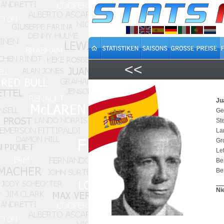
<<
Ju
Ge
St
La
Gr
Let
Be
Bes
Ni