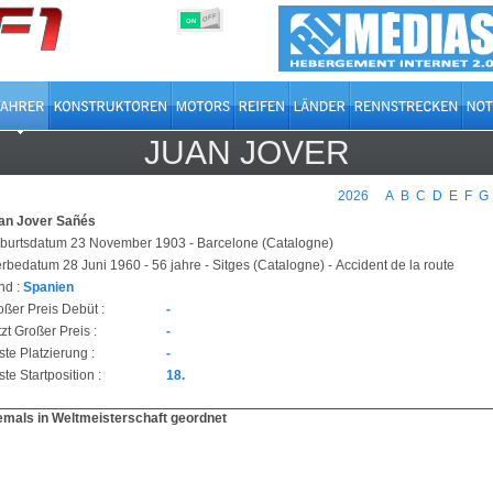
OFF
ON
JUAN JOVER
2026
A
B
C
D
E
F
G
an Jover Sañés
burtsdatum 23 November 1903 - Barcelone (Catalogne)
erbedatum 28 Juni 1960 - 56 jahre - Sitges (Catalogne) - Accident de la route
nd :
Spanien
oßer Preis Debüt :
-
zt Großer Preis :
-
ste Platzierung :
-
te Startposition :
18.
emals in Weltmeisterschaft geordnet