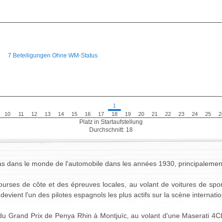
7 Beteiligungen Ohne WM-Status
1
10
11
12
13
14
15
16
17
18
19
20
21
22
23
24
25
2
Platz in Startaufstellung
Durchschnitt: 18
pas dans le monde de l'automobile dans les années 1930, principaleme
 courses de côte et des épreuves locales, au volant de voitures de spor
devient l'un des pilotes espagnols les plus actifs sur la scène internatio
du Grand Prix de Penya Rhin à Montjuïc, au volant d'une Maserati 4CL.