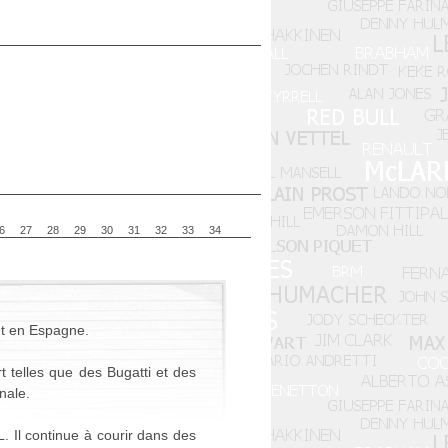
6
27
28
29
30
31
32
33
34
nt en Espagne.
t telles que des Bugatti et des
nale.
 Il continue à courir dans des