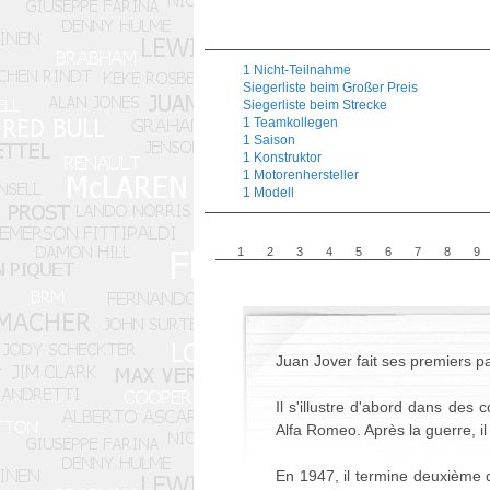
1 Nicht-Teilnahme
Siegerliste beim Großer Preis
Siegerliste beim Strecke
1 Teamkollegen
1 Saison
1 Konstruktor
1 Motorenhersteller
1 Modell
1
2
3
4
5
6
7
8
9
Juan Jover fait ses premiers 
Il s'illustre d'abord dans des
Alfa Romeo. Après la guerre, il 
En 1947, il termine deuxième 