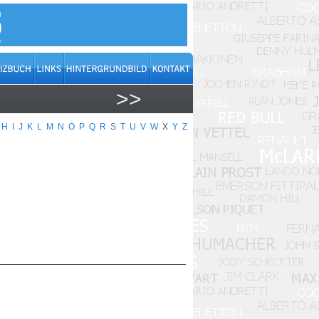
>>
H
I
J
K
L
M
N
O
P
Q
R
S
T
U
V
W
X
Y
Z