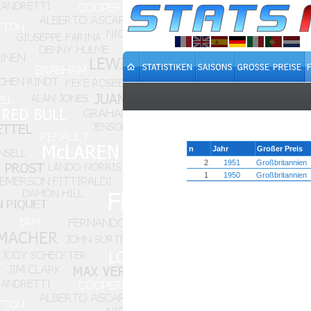
n
Jahr
Großer Preis
2
1951
Großbritannien
1
1950
Großbritannien