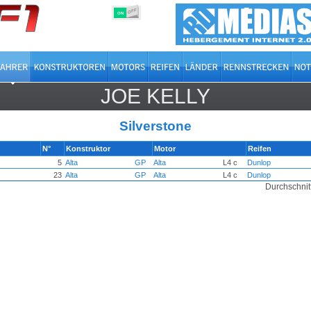
OFF
ON
JOE KELLY
Silverstone
N°
Konstruktor
Motor
Reifen
5
Alta
GP
Alta
L4 c
Dunlop
23
Alta
GP
Alta
L4 c
Dunlop
Durchschnitt