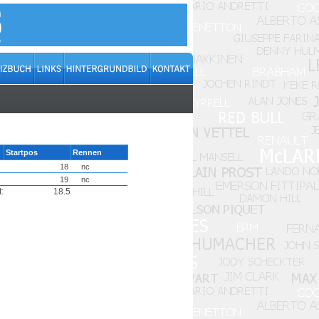
Startpos
Rennen
18
nc
19
nc
:
18.5