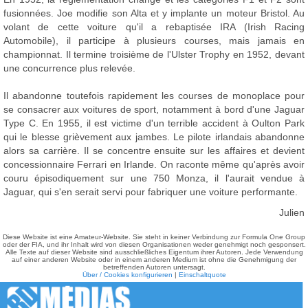
fusionnées. Joe modifie son Alta et y implante un moteur Bristol. Au
volant de cette voiture qu'il a rebaptisée IRA (Irish Racing
Automobile), il participe à plusieurs courses, mais jamais en
championnat. Il termine troisième de l'Ulster Trophy en 1952, devant
une concurrence plus relevée.
Il abandonne toutefois rapidement les courses de monoplace pour
se consacrer aux voitures de sport, notamment à bord d'une Jaguar
Type C. En 1955, il est victime d'un terrible accident à Oulton Park
qui le blesse grièvement aux jambes. Le pilote irlandais abandonne
alors sa carrière. Il se concentre ensuite sur les affaires et devient
concessionnaire Ferrari en Irlande. On raconte même qu'après avoir
couru épisodiquement sur une 750 Monza, il l'aurait vendue à
Jaguar, qui s'en serait servi pour fabriquer une voiture performante.
Julien
Diese Website ist eine Amateur-Website. Sie steht in keiner Verbindung zur Formula One Group
oder der FIA, und ihr Inhalt wird von diesen Organisationen weder genehmigt noch gesponsert.
Alle Texte auf dieser Website sind ausschließliches Eigentum ihrer Autoren. Jede Verwendung
auf einer anderen Website oder in einem anderen Medium ist ohne die Genehmigung der
betreffenden Autoren untersagt.
Über / Cookies konfigurieren
|
Einschaltquote