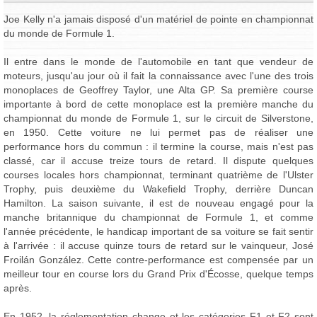
Joe Kelly n'a jamais disposé d'un matériel de pointe en championnat
du monde de Formule 1.
Il entre dans le monde de l'automobile en tant que vendeur de
moteurs, jusqu'au jour où il fait la connaissance avec l'une des trois
monoplaces de Geoffrey Taylor, une Alta GP. Sa première course
importante à bord de cette monoplace est la première manche du
championnat du monde de Formule 1, sur le circuit de Silverstone,
en 1950. Cette voiture ne lui permet pas de réaliser une
performance hors du commun : il termine la course, mais n'est pas
classé, car il accuse treize tours de retard. Il dispute quelques
courses locales hors championnat, terminant quatrième de l'Ulster
Trophy, puis deuxième du Wakefield Trophy, derrière Duncan
Hamilton. La saison suivante, il est de nouveau engagé pour la
manche britannique du championnat de Formule 1, et comme
l'année précédente, le handicap important de sa voiture se fait sentir
à l'arrivée : il accuse quinze tours de retard sur le vainqueur, José
Froilán González. Cette contre-performance est compensée par un
meilleur tour en course lors du Grand Prix d'Écosse, quelque temps
après.
En 1952, la réglementation change et les catégories F1 et F2 sont