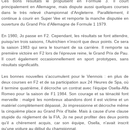
Ces bons résultats le propulsent en Formule 3. Il court
principalement en Allemagne, mais dispute aussi quelques courses
dans le très relevé championnat d'Angleterre. Parallèlement, il
continue à courir en Super Vee et remporte la manche disputée en
ouverture du Grand Prix d'Allemagne de Formule 1 1979.
En 1980, Jo passe en F2. Cependant, les résultats se font attendre,
puisqu'en trois saisons, l'Autrichien n'inscrit que deux points. Ce sera
la saison 1983 qui sera le tournant de sa carrière. Il remporte sa
première victoire en F2 lors de l'épreuve reine, le Grand Prix de Pau.
Il court également occasionnellement en sport prototypes, sans
résultats significatifs.
Les bonnes nouvelles s'accumulent pour le Viennois : en plus de
deux courses en F2 et de sa participation aux 24 Heures de Spa, où
il termine quatrième, il décroche un contrat avec l'équipe Osella-Alfa
Romeo pour la saison de F1 1984. Son courage et sa ténacité font
merveille : malgré les nombreux abandons dont il est victime et un
matériel complètement dépassé, Jo impressionne et décroche même
la cinquième place au Grand Prix d'Italie. Mais à cause d'une clause
stupide du règlement de la FIA, Jo ne peut profiter des deux points
qu'il a chèrement acquis, car son équipe, Osella, n'avait inscrit
qu'une voiture au début du championnat.