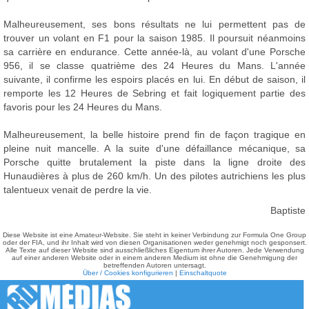
Malheureusement, ses bons résultats ne lui permettent pas de
trouver un volant en F1 pour la saison 1985. Il poursuit néanmoins
sa carrière en endurance. Cette année-là, au volant d'une Porsche
956, il se classe quatrième des 24 Heures du Mans. L'année
suivante, il confirme les espoirs placés en lui. En début de saison, il
remporte les 12 Heures de Sebring et fait logiquement partie des
favoris pour les 24 Heures du Mans.
Malheureusement, la belle histoire prend fin de façon tragique en
pleine nuit mancelle. A la suite d'une défaillance mécanique, sa
Porsche quitte brutalement la piste dans la ligne droite des
Hunaudières à plus de 260 km/h. Un des pilotes autrichiens les plus
talentueux venait de perdre la vie.
Baptiste
Diese Website ist eine Amateur-Website. Sie steht in keiner Verbindung zur Formula One Group
oder der FIA, und ihr Inhalt wird von diesen Organisationen weder genehmigt noch gesponsert.
Alle Texte auf dieser Website sind ausschließliches Eigentum ihrer Autoren. Jede Verwendung
auf einer anderen Website oder in einem anderen Medium ist ohne die Genehmigung der
betreffenden Autoren untersagt.
Über / Cookies konfigurieren
|
Einschaltquote