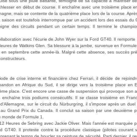
uise sous une pluie battante, témoigne de sa capacité à maîtriser des 
hlesser en début de course. Il enchaîne avec une troisième place en
emagne, mais se contente de la quatrième place lors de la course. Apr
sa saison est toutefois interrompue par un accident lors des essais du
éloigne des circuits pendant un certain temps. Il termine le champi
ollaboration avec l'écurie de John Wyer sur la Ford GT40. Il remport
Heures de Watkins Glen. Sa blessure à la jambe, survenue en Formule 
en septembre cette année-là. Malgré cette absence, ses succès pr
constructeurs.
ode de crise interne et financière chez Ferrari, il décide de rejoind
bandon en Afrique du Sud, il se dirige vers la troisième place en
xième place. C'est encore une casse de suspension qui provoque son 
 enchaîne trois podiums consécutifs. Il se classe troisième en Fra
d'Allemagne, sur le circuit du Nürburgring, il s'impose après un duel
se au Grand Prix du Canada. Il conclut sa saison par une deuxième p
u monde de Formule 1.
12 Heures de Sebring avec Jackie Oliver. Mais l'année est marquée pa
GT40. Il proteste contre la procédure classique (pilotes courant v
prenant le temps de boucler sa ceinture de sécurité. Parti dernier, il re