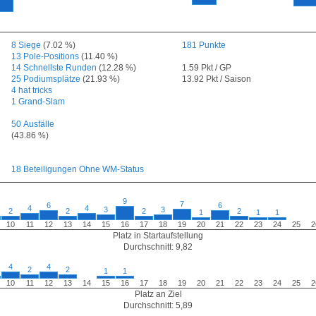
8 Siege
(7.02 %)
181 Punkte
13 Pole-Positions
(11.40 %)
14 Schnellste Runden
(12.28 %)
1.59 Pkt / GP
25 Podiumsplätze
(21.93 %)
13.92 Pkt / Saison
4 hat tricks
1 Grand-Slam
50 Ausfälle
(43.86 %)
18 Beteiligungen Ohne WM-Status
9
7
6
6
4
4
3
3
2
2
2
2
1
1
1
10
11
12
13
14
15
16
17
18
19
20
21
22
23
24
25
2
Platz in Startaufstellung
Durchschnitt: 9,82
4
4
2
2
1
1
10
11
12
13
14
15
16
17
18
19
20
21
22
23
24
25
2
Platz an Ziel
Durchschnitt: 5,89