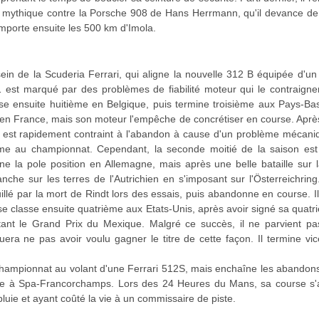
l mythique contre la Porsche 908 de Hans Herrmann, qu'il devance d
emporte ensuite les 500 km d'Imola.
ein de la Scuderia Ferrari, qui aligne la nouvelle 312 B équipée d'un
est marqué par des problèmes de fiabilité moteur qui le contraigne
se ensuite huitième en Belgique, puis termine troisième aux Pays-Ba
on en France, mais son moteur l'empêche de concrétiser en course. Aprè
 est rapidement contraint à l'abandon à cause d'un problème mécaniq
ième au championnat. Cependant, la seconde moitié de la saison e
ne la pole position en Allemagne, mais après une belle bataille sur la 
nche sur les terres de l'Autrichien en s'imposant sur l'Österreichring.
illé par la mort de Rindt lors des essais, puis abandonne en course. 
se classe ensuite quatrième aux Etats-Unis, après avoir signé sa quatri
ant le Grand Prix du Mexique. Malgré ce succès, il ne parvient pa
era ne pas avoir voulu gagner le titre de cette façon. Il termine 
championnat au volant d'une Ferrari 512S, mais enchaîne les abandons
 à Spa-Francorchamps. Lors des 24 Heures du Mans, sa course s'arrê
luie et ayant coûté la vie à un commissaire de piste.