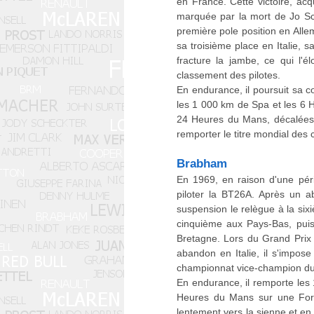
en France. Cette victoire, acq
marquée par la mort de Jo Sc
première pole position en All
sa troisième place en Italie, 
fracture la jambe, ce qui l'
classement des pilotes.
En endurance, il poursuit sa c
les 1 000 km de Spa et les 6 
24 Heures du Mans, décalées 
remporter le titre mondial des 
Brabham
En 1969, en raison d'une péri
piloter la BT26A. Après un a
suspension le relègue à la si
cinquième aux Pays-Bas, puis
Bretagne. Lors du Grand Prix 
abandon en Italie, il s'impo
championnat vice-champion d
En endurance, il remporte les 
Heures du Mans sur une Ford 
lentement vers la sienne et en 