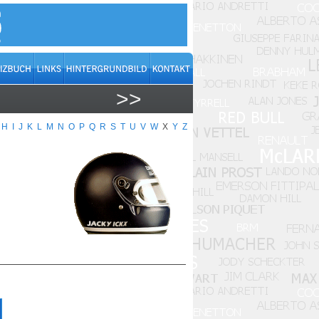
>>
H
I
J
K
L
M
N
O
P
Q
R
S
T
U
V
W
X
Y
Z