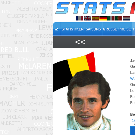
<<
Ja
Ge
La
We
Gr
Let
Be
Bes
Be
1