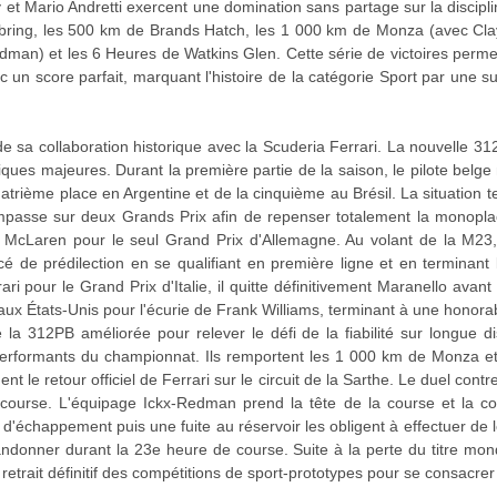
t Mario Andretti exercent une domination sans partage sur la discipli
bring, les 500 km de Brands Hatch, les 1 000 km de Monza (avec Cla
dman) et les 6 Heures de Watkins Glen. Cette série de victoires permet
 un score parfait, marquant l'histoire de la catégorie Sport par une s
e sa collaboration historique avec la Scuderia Ferrari. La nouvelle 31
ues majeures. Durant la première partie de la saison, le pilote belge n
atrième place en Argentine et de la cinquième au Brésil. La situation t
'impasse sur deux Grands Prix afin de repenser totalement la monopl
oint McLaren pour le seul Grand Prix d'Allemagne. Au volant de la M23
acé de prédilection en se qualifiant en première ligne et en terminant 
i pour le Grand Prix d'Italie, il quitte définitivement Maranello avant l
aux États-Unis pour l'écurie de Frank Williams, terminant à une honora
la 312PB améliorée pour relever le défi de la fiabilité sur longue d
performants du championnat. Ils remportent les 1 000 km de Monza e
le retour officiel de Ferrari sur le circuit de la Sarthe. Le duel con
course. L'équipage Ickx-Redman prend la tête de la course et la c
d'échappement puis une fuite au réservoir les obligent à effectuer de 
bandonner durant la 23e heure de course. Suite à la perte du titre mond
retrait définitif des compétitions de sport-prototypes pour se consacre