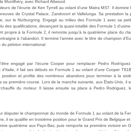
 de Montlhéry, avec Richard Attwood.
uleurs de l'écurie de Ken Tyrrell au volant d'une Matra MS7. Il domin
preuves de Crystal Palace, Zandvoort et Vallelunga. Sa prestation la 
ne, sur le Nürburgring. Engagé au milieu des Formule 1 avec sa peti
lu des qualifications, devançant la quasi-totalité des Formule 1 d'usine
ent propre à la Formule 2, il remonte jusqu'à la quatrième place du c
ntraigne à l'abandon. Il termine l'année avec le titre de champion d'
 du peloton international.
 d'être engagé par l'écurie Cooper pour remplacer Pedro Rodríguez
 d'Italie, il fait ses débuts en Formule 1 au volant d'une Cooper T8
5e position et profite des nombreux abandons pour terminer à la six
 sa première course. Lors de la manche suivante, aux États-Unis, il se
auffe du moteur. Il laisse ensuite sa place à Pedro Rodriguez, le 
 pour disputer le championnat du monde de Formule 1 au volant de la F
e, il se qualifie en troisième position pour le Grand Prix de Belgique 
ermine quatrième aux Pays-Bas, puis remporte sa première victoire en 