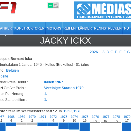
OFF
ON
JACKY ICKX
2026
A
B
C
D
E
F
G
cques Bernard Ickx
burtsdatum 1 Januar 1945 - Ixelles (Bruxelles) - 81 jahre
nd :
Belgien
bsite
oßer Preis Debüt :
Italien 1967
zt Großer Preis :
Vereinigte Staaten 1979
ste Platzierung :
1.
te Startposition :
1.
ste Stelle im Weltmeisterschaft : 2. in
1969
,
1970
967
1968
1969
1970
1971
1972
1973
1974
1975
1976
1977
1978
1979
21
4
2
2
4
4
9
10
16
nc
nc
nc
17