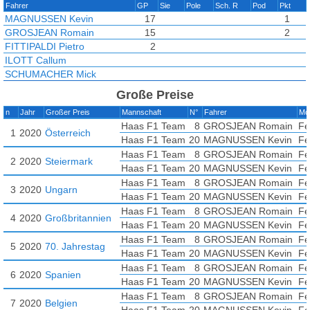
Fahrer
GP
Sie
Pole
Sch. R
Pod
Pkt
MAGNUSSEN Kevin
17
1
GROSJEAN Romain
15
2
FITTIPALDI Pietro
2
ILOTT Callum
SCHUMACHER Mick
Große Preise
n
Jahr
Großer Preis
Mannschaft
N°
Fahrer
Mo
Haas F1 Team
8
GROSJEAN Romain
Fe
1
2020
Österreich
Haas F1 Team
20
MAGNUSSEN Kevin
Fe
Haas F1 Team
8
GROSJEAN Romain
Fe
2
2020
Steiermark
Haas F1 Team
20
MAGNUSSEN Kevin
Fe
Haas F1 Team
8
GROSJEAN Romain
Fe
3
2020
Ungarn
Haas F1 Team
20
MAGNUSSEN Kevin
Fe
Haas F1 Team
8
GROSJEAN Romain
Fe
4
2020
Großbritannien
Haas F1 Team
20
MAGNUSSEN Kevin
Fe
Haas F1 Team
8
GROSJEAN Romain
Fe
5
2020
70. Jahrestag
Haas F1 Team
20
MAGNUSSEN Kevin
Fe
Haas F1 Team
8
GROSJEAN Romain
Fe
6
2020
Spanien
Haas F1 Team
20
MAGNUSSEN Kevin
Fe
Haas F1 Team
8
GROSJEAN Romain
Fe
7
2020
Belgien