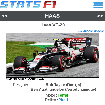
<<
HAAS
>>
Haas
VF-20
Die andere Modelle
Designer :
Rob Taylor (Design)
Ben Agathangelou (Aérodynamique)
Motor :
Ferrari
Reifen :
Pirelli