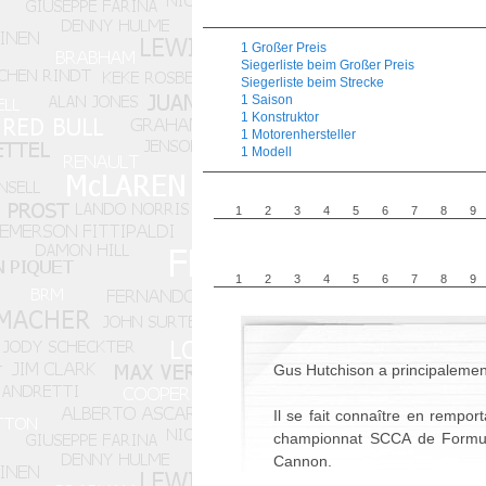
1 Großer Preis
Siegerliste beim Großer Preis
Siegerliste beim Strecke
1 Saison
1 Konstruktor
1 Motorenhersteller
1 Modell
1
2
3
4
5
6
7
8
9
1
2
3
4
5
6
7
8
9
Gus Hutchison a principalemen
Il se fait connaître en rempor
championnat SCCA de Formule
Cannon.