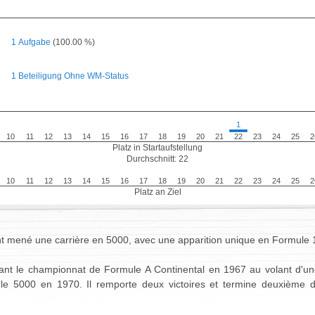
1 Aufgabe
(100.00 %)
1 Beteiligung Ohne WM-Status
1
10
11
12
13
14
15
16
17
18
19
20
21
22
23
24
25
2
Platz in Startaufstellung
Durchschnitt: 22
10
11
12
13
14
15
16
17
18
19
20
21
22
23
24
25
2
Platz an Ziel
t mené une carrière en 5000, avec une apparition unique en Formule 
tant le championnat de Formule A Continental en 1967 au volant d'une
 5000 en 1970. Il remporte deux victoires et termine deuxième d