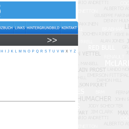
>>
H
I
J
K
L
M
N
O
P
Q
R
S
T
U
V
W
X
Y
Z