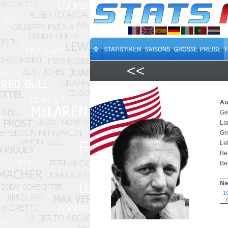
<<
Au
Ge
La
Gr
Let
Be
Bes
Ni
1