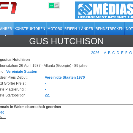
OFF
ON
GUS HUTCHISON
2026
A
B
C
D
E
F
G
gustus Hutchison
burtsdatum 26 April 1937 - Atlanta (Georgie) - 89 jahre
nd :
Vereinigte Staaten
oßer Preis Debüt :
Vereinigte Staaten 1970
zt Großer Preis :
-
ste Platzierung :
-
te Startposition :
22.
emals in Weltmeisterschaft geordnet
970
nc