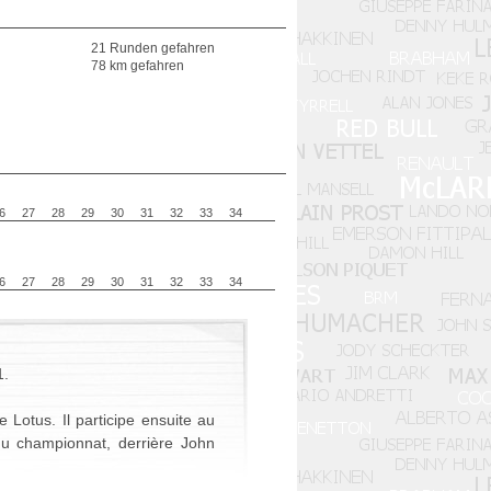
21 Runden gefahren
78 km gefahren
6
27
28
29
30
31
32
33
34
6
27
28
29
30
31
32
33
34
1.
 Lotus. Il participe ensuite au
u championnat, derrière John