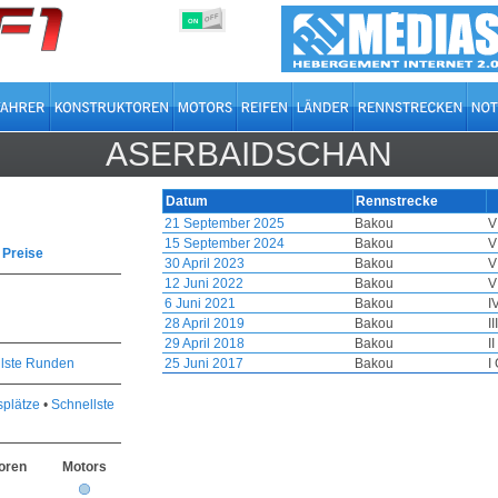
OFF
ON
ASERBAIDSCHAN
Datum
Rennstrecke
21 September 2025
Bakou
V
15 September 2024
Bakou
V
 Preise
30 April 2023
Bakou
V
12 Juni 2022
Bakou
V
6 Juni 2021
Bakou
I
28 April 2019
Bakou
I
29 April 2018
Bakou
I
lste Runden
25 Juni 2017
Bakou
I
plätze
•
Schnellste
oren
Motors