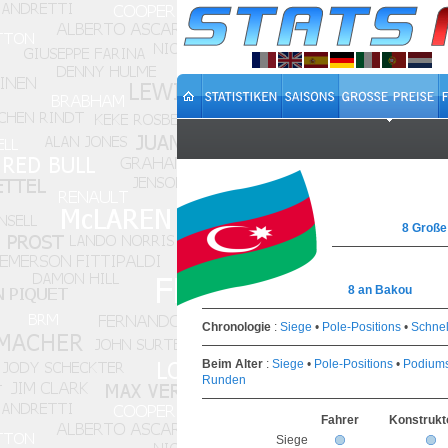
8 Große
8 an Bakou
Chronologie
:
Siege
•
Pole-Positions
•
Schnel
Beim Alter
:
Siege
•
Pole-Positions
•
Podiums
Runden
Fahrer
Konstrukt
Siege