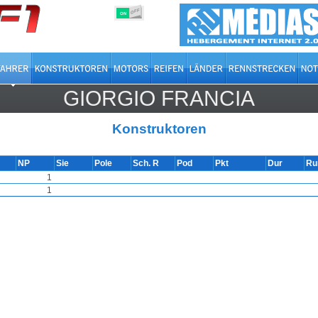
OFF
ON
GIORGIO FRANCIA
Konstruktoren
NP
Sie
Pole
Sch. R
Pod
Pkt
Dur
Ru
1
1