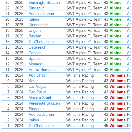
23
2025
Vereinigte Staaten
BWT Alpine F1 Team
43
Alpine
A5
22
2025
Singapur
BWT Alpine F1 Team
43
Alpine
A5
21
2025
Aserbaidschan
BWT Alpine F1 Team
43
Alpine
A5
20
2025
Italien
BWT Alpine F1 Team
43
Alpine
A5
19
2025
Niederlande
BWT Alpine F1 Team
43
Alpine
A5
18
2025
Ungarn
BWT Alpine F1 Team
43
Alpine
A5
17
2025
Belgien
BWT Alpine F1 Team
43
Alpine
A5
16
2025
Großbritannien
BWT Alpine F1 Team
43
Alpine
A5
15
2025
Österreich
BWT Alpine F1 Team
43
Alpine
A5
14
2025
Canada
BWT Alpine F1 Team
43
Alpine
A5
13
2025
Spanien
BWT Alpine F1 Team
43
Alpine
A5
12
2025
Monaco
BWT Alpine F1 Team
43
Alpine
A5
11
2025
Emilia-Romagna
BWT Alpine F1 Team
43
Alpine
A5
10
2024
Abu Dhabi
Williams Racing
43
Williams
FW
9
2024
Katar
Williams Racing
43
Williams
FW
8
2024
Las Vegas
Williams Racing
43
Williams
FW
7
2024
São Paulo
Williams Racing
43
Williams
FW
6
2024
Mexiko-Stadt
Williams Racing
43
Williams
FW
5
2024
Vereinigte Staaten
Williams Racing
43
Williams
FW
4
2024
Singapur
Williams Racing
43
Williams
FW
3
2024
Aserbaidschan
Williams Racing
43
Williams
FW
2
2024
Italien
Williams Racing
43
Williams
FW
1
2024
Großbritannien
Williams Racing
45
Williams
FW