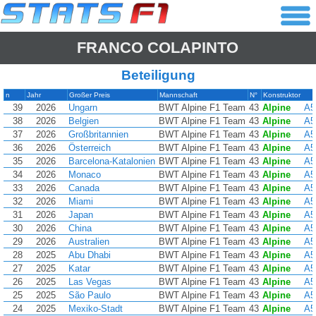
FRANCO COLAPINTO
Beteiligung
n
Jahr
Großer Preis
Mannschaft
N°
Konstruktor
39
2026
Ungarn
BWT Alpine F1 Team
43
Alpine
A5
38
2026
Belgien
BWT Alpine F1 Team
43
Alpine
A5
37
2026
Großbritannien
BWT Alpine F1 Team
43
Alpine
A5
36
2026
Österreich
BWT Alpine F1 Team
43
Alpine
A5
35
2026
Barcelona-Katalonien
BWT Alpine F1 Team
43
Alpine
A5
34
2026
Monaco
BWT Alpine F1 Team
43
Alpine
A5
33
2026
Canada
BWT Alpine F1 Team
43
Alpine
A5
32
2026
Miami
BWT Alpine F1 Team
43
Alpine
A5
31
2026
Japan
BWT Alpine F1 Team
43
Alpine
A5
30
2026
China
BWT Alpine F1 Team
43
Alpine
A5
29
2026
Australien
BWT Alpine F1 Team
43
Alpine
A5
28
2025
Abu Dhabi
BWT Alpine F1 Team
43
Alpine
A5
27
2025
Katar
BWT Alpine F1 Team
43
Alpine
A5
26
2025
Las Vegas
BWT Alpine F1 Team
43
Alpine
A5
25
2025
São Paulo
BWT Alpine F1 Team
43
Alpine
A5
24
2025
Mexiko-Stadt
BWT Alpine F1 Team
43
Alpine
A5