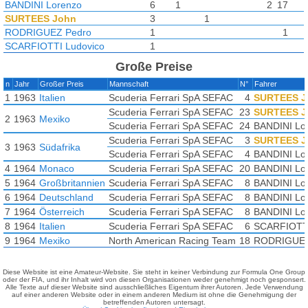
BANDINI Lorenzo
6
1
2
17
SURTEES John
3
1
RODRIGUEZ Pedro
1
1
SCARFIOTTI Ludovico
1
Große Preise
n
Jahr
Großer Preis
Mannschaft
N°
Fahrer
1
1963
Italien
Scuderia Ferrari SpA SEFAC
4
SURTEES J
Scuderia Ferrari SpA SEFAC
23
SURTEES J
2
1963
Mexiko
Scuderia Ferrari SpA SEFAC
24
BANDINI Lo
Scuderia Ferrari SpA SEFAC
3
SURTEES J
3
1963
Südafrika
Scuderia Ferrari SpA SEFAC
4
BANDINI Lo
4
1964
Monaco
Scuderia Ferrari SpA SEFAC
20
BANDINI Lo
5
1964
Großbritannien
Scuderia Ferrari SpA SEFAC
8
BANDINI Lo
6
1964
Deutschland
Scuderia Ferrari SpA SEFAC
8
BANDINI Lo
7
1964
Österreich
Scuderia Ferrari SpA SEFAC
8
BANDINI Lo
8
1964
Italien
Scuderia Ferrari SpA SEFAC
6
SCARFIOTTI
9
1964
Mexiko
North American Racing Team
18
RODRIGUEZ
Diese Website ist eine Amateur-Website. Sie steht in keiner Verbindung zur Formula One Group
oder der FIA, und ihr Inhalt wird von diesen Organisationen weder genehmigt noch gesponsert.
Alle Texte auf dieser Website sind ausschließliches Eigentum ihrer Autoren. Jede Verwendung
auf einer anderen Website oder in einem anderen Medium ist ohne die Genehmigung der
betreffenden Autoren untersagt.