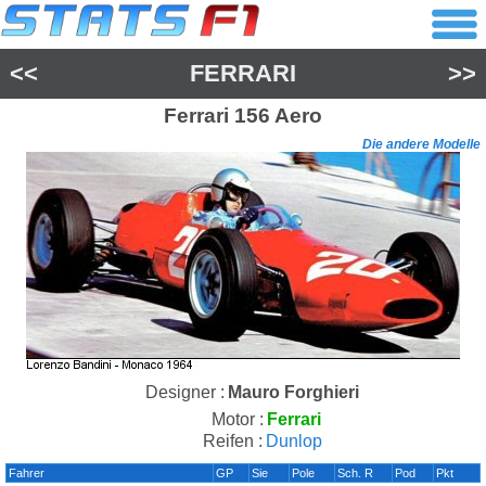
<<
FERRARI
>>
Ferrari
156 Aero
Die andere Modelle
Designer :
Mauro Forghieri
Motor :
Ferrari
Reifen :
Dunlop
Fahrer
GP
Sie
Pole
Sch. R
Pod
Pkt