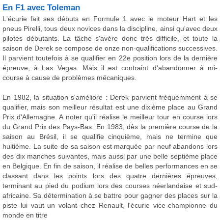
En F1 avec Toleman
L'écurie fait ses débuts en Formule 1 avec le moteur Hart et les
pneus Pirelli, tous deux novices dans la discipline, ainsi qu'avec deux
pilotes débutants. La tâche s'avère donc très difficile, et toute la
saison de Derek se compose de onze non-qualifications successives.
Il parvient toutefois à se qualifier en 22e position lors de la dernière
épreuve, à Las Vegas. Mais il est contraint d'abandonner à mi-
course à cause de problèmes mécaniques.
En 1982, la situation s'améliore : Derek parvient fréquemment à se
qualifier, mais son meilleur résultat est une dixième place au Grand
Prix d'Allemagne. A noter qu'il réalise le meilleur tour en course lors
du Grand Prix des Pays-Bas. En 1983, dès la première course de la
saison au Brésil, il se qualifie cinquième, mais ne termine que
huitième. La suite de sa saison est marquée par neuf abandons lors
des dix manches suivantes, mais aussi par une belle septième place
en Belgique. En fin de saison, il réalise de belles performances en se
classant dans les points lors des quatre dernières épreuves,
terminant au pied du podium lors des courses néerlandaise et sud-
africaine. Sa détermination à se battre pour gagner des places sur la
piste lui vaut un volant chez Renault, l'écurie vice-championne du
monde en titre