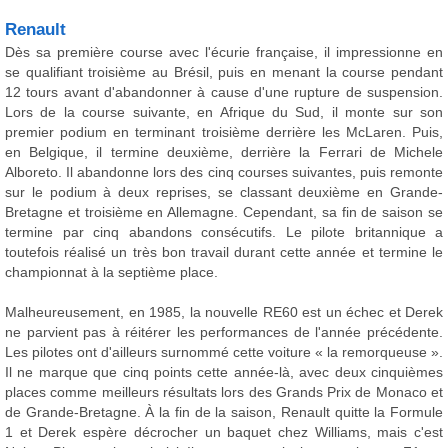
Renault
Dès sa première course avec l'écurie française, il impressionne en
se qualifiant troisième au Brésil, puis en menant la course pendant
12 tours avant d'abandonner à cause d'une rupture de suspension.
Lors de la course suivante, en Afrique du Sud, il monte sur son
premier podium en terminant troisième derrière les McLaren. Puis,
en Belgique, il termine deuxième, derrière la Ferrari de Michele
Alboreto. Il abandonne lors des cinq courses suivantes, puis remonte
sur le podium à deux reprises, se classant deuxième en Grande-
Bretagne et troisième en Allemagne. Cependant, sa fin de saison se
termine par cinq abandons consécutifs. Le pilote britannique a
toutefois réalisé un très bon travail durant cette année et termine le
championnat à la septième place.
Malheureusement, en 1985, la nouvelle RE60 est un échec et Derek
ne parvient pas à réitérer les performances de l'année précédente.
Les pilotes ont d'ailleurs surnommé cette voiture « la remorqueuse ».
Il ne marque que cinq points cette année-là, avec deux cinquièmes
places comme meilleurs résultats lors des Grands Prix de Monaco et
de Grande-Bretagne. À la fin de la saison, Renault quitte la Formule
1 et Derek espère décrocher un baquet chez Williams, mais c'est