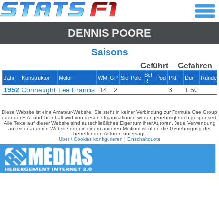
DENNIS POORE
Saisons
Geführt
Gefahren
Sch.
Jahr
Konstruktor
Motor
WM
GP
Sie
Pole
Pod
Pkt
Dur
Runde
R
1952
Connaught
Lea Francis
14
2
3
1.50
Diese Website ist eine Amateur-Website. Sie steht in keiner Verbindung zur Formula One Group
oder der FIA, und ihr Inhalt wird von diesen Organisationen weder genehmigt noch gesponsert.
Alle Texte auf dieser Website sind ausschließliches Eigentum ihrer Autoren. Jede Verwendung
auf einer anderen Website oder in einem anderen Medium ist ohne die Genehmigung der
betreffenden Autoren untersagt.
Über / Cookies konfigurieren
|
Einschaltquote