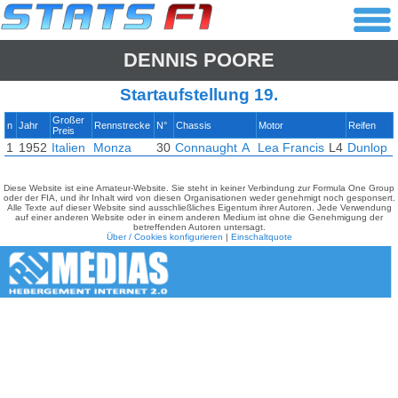
DENNIS POORE
Startaufstellung 19.
Großer
n
Jahr
Rennstrecke
N°
Chassis
Motor
Reifen
Preis
1
1952
Italien
Monza
30
Connaught
A
Lea Francis
L4
Dunlop
Diese Website ist eine Amateur-Website. Sie steht in keiner Verbindung zur Formula One Group
oder der FIA, und ihr Inhalt wird von diesen Organisationen weder genehmigt noch gesponsert.
Alle Texte auf dieser Website sind ausschließliches Eigentum ihrer Autoren. Jede Verwendung
auf einer anderen Website oder in einem anderen Medium ist ohne die Genehmigung der
betreffenden Autoren untersagt.
Über / Cookies konfigurieren
|
Einschaltquote