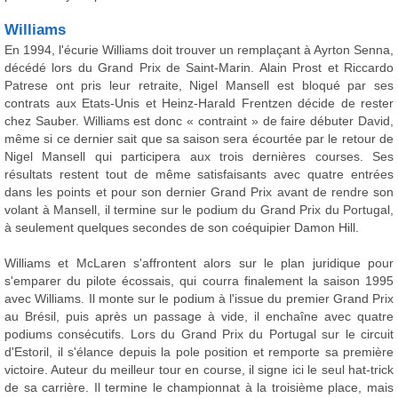
Williams
En 1994, l'écurie Williams doit trouver un remplaçant à Ayrton Senna,
décédé lors du Grand Prix de Saint-Marin. Alain Prost et Riccardo
Patrese ont pris leur retraite, Nigel Mansell est bloqué par ses
contrats aux Etats-Unis et Heinz-Harald Frentzen décide de rester
chez Sauber. Williams est donc « contraint » de faire débuter David,
même si ce dernier sait que sa saison sera écourtée par le retour de
Nigel Mansell qui participera aux trois dernières courses. Ses
résultats restent tout de même satisfaisants avec quatre entrées
dans les points et pour son dernier Grand Prix avant de rendre son
volant à Mansell, il termine sur le podium du Grand Prix du Portugal,
à seulement quelques secondes de son coéquipier Damon Hill.
Williams et McLaren s'affrontent alors sur le plan juridique pour
s'emparer du pilote écossais, qui courra finalement la saison 1995
avec Williams. Il monte sur le podium à l'issue du premier Grand Prix
au Brésil, puis après un passage à vide, il enchaîne avec quatre
podiums consécutifs. Lors du Grand Prix du Portugal sur le circuit
d'Estoril, il s'élance depuis la pole position et remporte sa première
victoire. Auteur du meilleur tour en course, il signe ici le seul hat-trick
de sa carrière. Il termine le championnat à la troisième place, mais