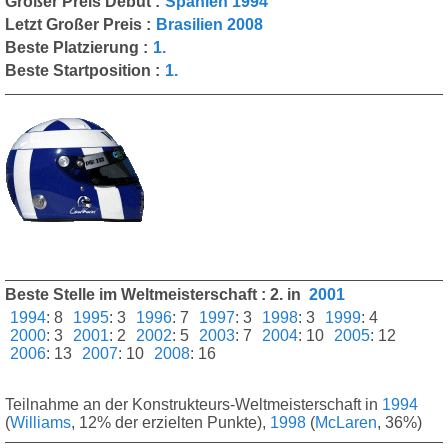
Großer Preis Debüt :
Spanien 1994
Letzt Großer Preis :
Brasilien 2008
Beste Platzierung :
1.
Beste Startposition :
1.
Beste Stelle im Weltmeisterschaft : 2. in
2001
1994
:
8
1995
:
3
1996
:
7
1997
:
3
1998
:
3
1999
:
4
2000
:
3
2001
:
2
2002
:
5
2003
:
7
2004
:
10
2005
:
12
2006
:
13
2007
:
10
2008
:
16
Teilnahme an der Konstrukteurs-Weltmeisterschaft in
1994
(
Williams
, 12% der erzielten Punkte),
1998
(
McLaren
, 36%)