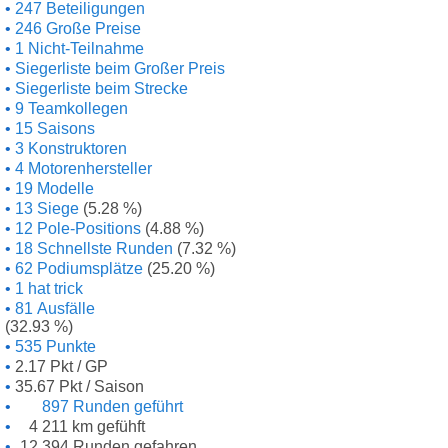
247 Beteiligungen
246 Große Preise
1 Nicht-Teilnahme
Siegerliste beim Großer Preis
Siegerliste beim Strecke
9 Teamkollegen
15 Saisons
3 Konstruktoren
4 Motorenhersteller
19 Modelle
13 Siege
(5.28 %)
12 Pole-Positions
(4.88 %)
18 Schnellste Runden
(7.32 %)
62 Podiumsplätze
(25.20 %)
1 hat trick
81 Ausfälle
(32.93 %)
535 Punkte
2.17 Pkt / GP
35.67 Pkt / Saison
897 Runden geführt
4 211 km gefühft
12 394 Runden gefahren