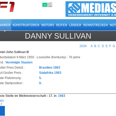
OFF
ON
DANNY SULLIVAN
2026
A
B
C
D
E
F
G
iel John Sullivan III
burtsdatum 9 März 1950 - Louisville (Kentucky) - 76 jahre
nd :
Vereinigte Staaten
oßer Preis Debüt :
Brasilien 1983
zt Großer Preis :
Südafrika 1983
ste Platzierung :
5.
te Startposition :
9.
ste Stelle im Weltmeisterschaft : 17. in
1983
983
17