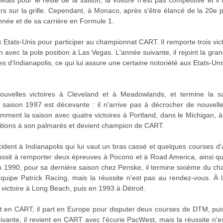
ais pour le reste de la saison, la voiture n'est pas compétitive et i
ers sur la grille. Cependant, à Monaco, après s'être élancé de la 20e p
nnée et de sa carrière en Formule 1.
x Etats-Unis pour participer au championnat CART. Il remporte trois vi
n avec la pole position à Las Vegas. L'année suivante, il rejoint la g
es d'Indianapolis, ce qui lui assure une certaine notoriété aux Etats-Uni
uvelles victoires à Cleveland et à Meadowlands, et termine la sa
saison 1987 est décevante : il n'arrive pas à décrocher de nouvelle v
mment la saison avec quatre victoires à Portland, dans le Michigan, à
sitions à son palmarès et devient champion de CART.
ccident à Indianapolis qui lui vaut un bras cassé et quelques courses d
réussit à remporter deux épreuves à Pocono et à Road America, ainsi qu
n 1990, pour sa dernière saison chez Penske, il termine sixième du c
l'équipe Patrick Racing, mais la réussite n'est pas au rendez-vous. À l
 victoire à Long Beach, puis en 1993 à Détroit.
t en CART, il part en Europe pour disputer deux courses de DTM, puis
ante, il revient en CART avec l'écurie PacWest, mais la réussite n'es