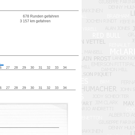
678 Runden gefahren
3 157 km gefahren
1
6
27
28
29
30
31
32
33
34
6
27
28
29
30
31
32
33
34