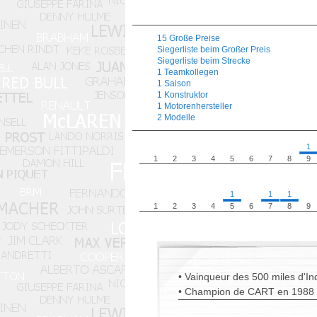
15 Große Preise
Siegerliste beim Großer Preis
Siegerliste beim Strecke
1 Teamkollegen
1 Saison
1 Konstruktor
1 Motorenhersteller
2 Modelle
1
1
2
3
4
5
6
7
8
9
1
1
1
1
2
3
4
5
6
7
8
9
• Vainqueur des 500 miles d'In
• Champion de CART en 1988