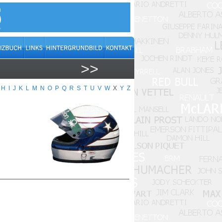
>>
H
I
J
K
L
M
N
O
P
Q
R
S
T
U
V
W
X
Y
Z