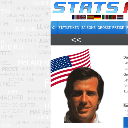
<<
Dan
Ge
La
Gr
Let
Be
Bes
Be
1