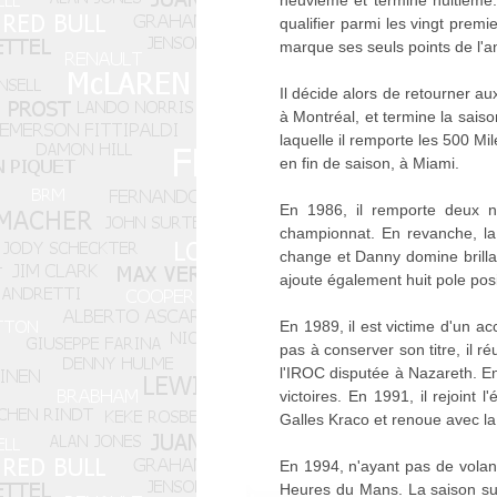
neuvième et termine huitième.M
qualifier parmi les vingt premi
marque ses seuls points de l'a
Il décide alors de retourner au
à Montréal, et termine la saiso
laquelle il remporte les 500 Mil
en fin de saison, à Miami.
En 1986, il remporte deux no
championnat. En revanche, la 
change et Danny domine brilla
ajoute également huit pole po
En 1989, il est victime d'un a
pas à conserver son titre, il 
l'IROC disputée à Nazareth. E
victoires. En 1991, il rejoint 
Galles Kraco et renoue avec la
En 1994, n'ayant pas de volan
Heures du Mans. La saison suiv