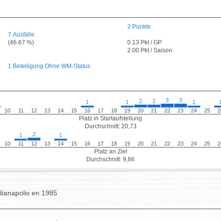
2 Punkte
7 Ausfälle
(46.67 %)
0.13 Pkt / GP
2.00 Pkt / Saison
1 Beteiligung Ohne WM-Status
3
3
2
2
1
1
1
10
11
12
13
14
15
16
17
18
19
20
21
22
23
24
25
2
Platz in Startaufstellung
Durchschnitt: 20,73
2
1
1
10
11
12
13
14
15
16
17
18
19
20
21
22
23
24
25
2
Platz an Ziel
Durchschnitt: 9,86
dianapolis en 1985