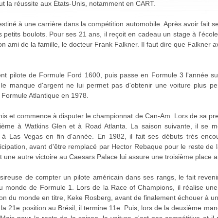
ut la réussite aux États-Unis, notamment en CART.
stiné à une carrière dans la compétition automobile. Après avoir fait 
 petits boulots. Pour ses 21 ans, il reçoit en cadeau un stage à l'éco
on ami de la famille, le docteur Frank Falkner. Il faut dire que Falkner av
vient pilote de Formule Ford 1600, puis passe en Formule 3 l'année s
 le manque d'argent ne lui permet pas d'obtenir une voiture plus perf
Formule Atlantique en 1978.
Unis et commence à disputer le championnat de Can-Am. Lors de sa prem
ième à Watkins Glen et à Road Atlanta. La saison suivante, il se mo
à Las Vegas en fin d'année. En 1982, il fait ses débuts très enc
icipation, avant d'être remplacé par Hector Rebaque pour le reste de l
 une autre victoire au Caesars Palace lui assure une troisième place 
ésireuse de compter un pilote américain dans ses rangs, le fait reven
u monde de Formule 1. Lors de la Race of Champions, il réalise une 
pion du monde en titre, Keke Rosberg, avant de finalement échouer à 
 la 21e position au Brésil, il termine 11e. Puis, lors de la deuxième man