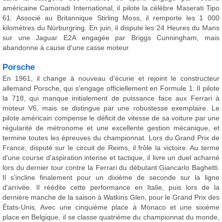
américaine Camoradi International, il pilote la célèbre Maserati Tipo
61. Associé au Britannique Stirling Moss, il remporte les 1 000
kilomètres du Nürburgring. En juin, il dispute les 24 Heures du Mans
sur une Jaguar E2A engagée par Briggs Cunningham, mais
abandonne à cause d'une casse moteur.
Porsche
En 1961, il change à nouveau d'écurie et rejoint le constructeur
allemand Porsche, qui s'engage officiellement en Formule 1. Il pilote
la 718, qui manque initialement de puissance face aux Ferrari à
moteur V6, mais se distingue par une robustesse exemplaire. Le
pilote américain compense le déficit de vitesse de sa voiture par une
régularité de métronome et une excellente gestion mécanique, et
termine toutes les épreuves du championnat. Lors du Grand Prix de
France, disputé sur le circuit de Reims, il frôle la victoire. Au terme
d'une course d'aspiration intense et tactique, il livre un duel acharné
lors du dernier tour contre la Ferrari du débutant Giancarlo Baghetti.
Il s'incline finalement pour un dixième de seconde sur la ligne
d'arrivée. Il réédite cette performance en Italie, puis lors de la
dernière manche de la saison à Watkins Glen, pour le Grand Prix des
États-Unis. Avec une cinquième place à Monaco et une sixième
place en Belgique, il se classe quatrième du championnat du monde,