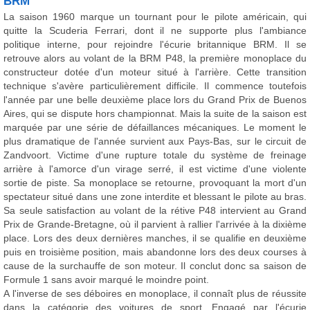
BRM
La saison 1960 marque un tournant pour le pilote américain, qui
quitte la Scuderia Ferrari, dont il ne supporte plus l'ambiance
politique interne, pour rejoindre l'écurie britannique BRM. Il se
retrouve alors au volant de la BRM P48, la première monoplace du
constructeur dotée d'un moteur situé à l'arrière. Cette transition
technique s'avère particulièrement difficile. Il commence toutefois
l'année par une belle deuxième place lors du Grand Prix de Buenos
Aires, qui se dispute hors championnat. Mais la suite de la saison est
marquée par une série de défaillances mécaniques. Le moment le
plus dramatique de l'année survient aux Pays-Bas, sur le circuit de
Zandvoort. Victime d'une rupture totale du système de freinage
arrière à l'amorce d'un virage serré, il est victime d'une violente
sortie de piste. Sa monoplace se retourne, provoquant la mort d'un
spectateur situé dans une zone interdite et blessant le pilote au bras.
Sa seule satisfaction au volant de la rétive P48 intervient au Grand
Prix de Grande-Bretagne, où il parvient à rallier l'arrivée à la dixième
place. Lors des deux dernières manches, il se qualifie en deuxième
puis en troisième position, mais abandonne lors des deux courses à
cause de la surchauffe de son moteur. Il conclut donc sa saison de
Formule 1 sans avoir marqué le moindre point.
A l'inverse de ses déboires en monoplace, il connaît plus de réussite
dans la catégorie des voitures de sport. Engagé par l'écurie