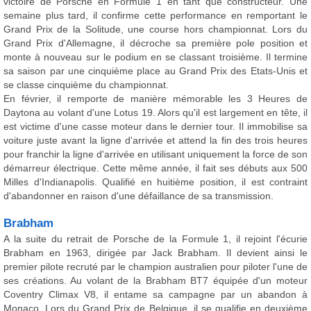
victoire de Porsche en Formule 1 en tant que constructeur. Une
semaine plus tard, il confirme cette performance en remportant le
Grand Prix de la Solitude, une course hors championnat. Lors du
Grand Prix d'Allemagne, il décroche sa première pole position et
monte à nouveau sur le podium en se classant troisième. Il termine
sa saison par une cinquième place au Grand Prix des Etats-Unis et
se classe cinquième du championnat.
En février, il remporte de manière mémorable les 3 Heures de
Daytona au volant d'une Lotus 19. Alors qu'il est largement en tête, il
est victime d'une casse moteur dans le dernier tour. Il immobilise sa
voiture juste avant la ligne d'arrivée et attend la fin des trois heures
pour franchir la ligne d'arrivée en utilisant uniquement la force de son
démarreur électrique. Cette même année, il fait ses débuts aux 500
Milles d'Indianapolis. Qualifié en huitième position, il est contraint
d'abandonner en raison d'une défaillance de sa transmission.
Brabham
A la suite du retrait de Porsche de la Formule 1, il rejoint l'écurie
Brabham en 1963, dirigée par Jack Brabham. Il devient ainsi le
premier pilote recruté par le champion australien pour piloter l'une de
ses créations. Au volant de la Brabham BT7 équipée d'un moteur
Coventry Climax V8, il entame sa campagne par un abandon à
Monaco. Lors du Grand Prix de Belgique, il se qualifie en deuxième