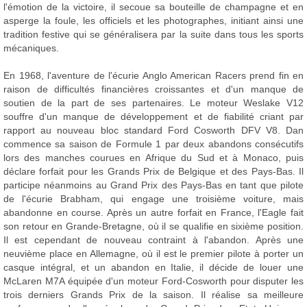
l'émotion de la victoire, il secoue sa bouteille de champagne et en
asperge la foule, les officiels et les photographes, initiant ainsi une
tradition festive qui se généralisera par la suite dans tous les sports
mécaniques.
En 1968, l'aventure de l'écurie Anglo American Racers prend fin en
raison de difficultés financières croissantes et d'un manque de
soutien de la part de ses partenaires. Le moteur Weslake V12
souffre d'un manque de développement et de fiabilité criant par
rapport au nouveau bloc standard Ford Cosworth DFV V8. Dan
commence sa saison de Formule 1 par deux abandons consécutifs
lors des manches courues en Afrique du Sud et à Monaco, puis
déclare forfait pour les Grands Prix de Belgique et des Pays-Bas. Il
participe néanmoins au Grand Prix des Pays-Bas en tant que pilote
de l'écurie Brabham, qui engage une troisième voiture, mais
abandonne en course. Après un autre forfait en France, l'Eagle fait
son retour en Grande-Bretagne, où il se qualifie en sixième position.
Il est cependant de nouveau contraint à l'abandon. Après une
neuvième place en Allemagne, où il est le premier pilote à porter un
casque intégral, et un abandon en Italie, il décide de louer une
McLaren M7A équipée d'un moteur Ford-Cosworth pour disputer les
trois derniers Grands Prix de la saison. Il réalise sa meilleure