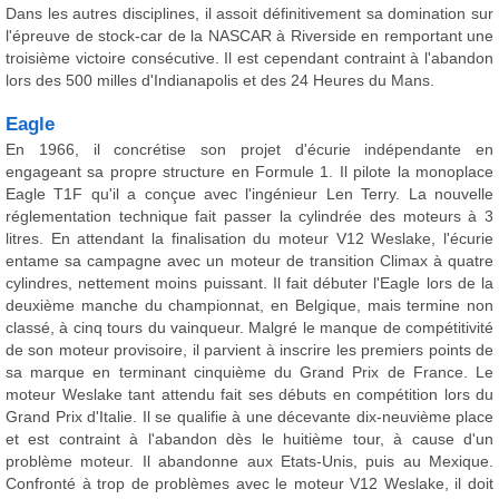
Dans les autres disciplines, il assoit définitivement sa domination sur
l'épreuve de stock-car de la NASCAR à Riverside en remportant une
troisième victoire consécutive. Il est cependant contraint à l'abandon
lors des 500 milles d'Indianapolis et des 24 Heures du Mans.
Eagle
En 1966, il concrétise son projet d'écurie indépendante en
engageant sa propre structure en Formule 1. Il pilote la monoplace
Eagle T1F qu'il a conçue avec l'ingénieur Len Terry. La nouvelle
réglementation technique fait passer la cylindrée des moteurs à 3
litres. En attendant la finalisation du moteur V12 Weslake, l'écurie
entame sa campagne avec un moteur de transition Climax à quatre
cylindres, nettement moins puissant. Il fait débuter l'Eagle lors de la
deuxième manche du championnat, en Belgique, mais termine non
classé, à cinq tours du vainqueur. Malgré le manque de compétitivité
de son moteur provisoire, il parvient à inscrire les premiers points de
sa marque en terminant cinquième du Grand Prix de France. Le
moteur Weslake tant attendu fait ses débuts en compétition lors du
Grand Prix d'Italie. Il se qualifie à une décevante dix-neuvième place
et est contraint à l'abandon dès le huitième tour, à cause d'un
problème moteur. Il abandonne aux Etats-Unis, puis au Mexique.
Confronté à trop de problèmes avec le moteur V12 Weslake, il doit