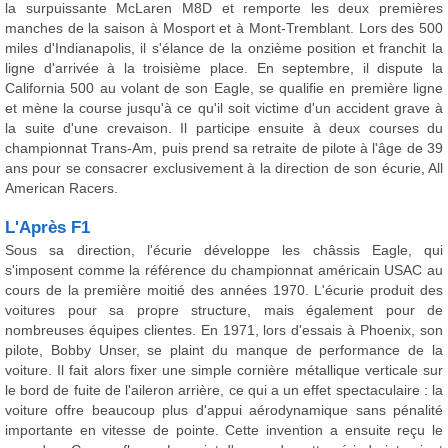
la surpuissante McLaren M8D et remporte les deux premières
manches de la saison à Mosport et à Mont-Tremblant. Lors des 500
miles d'Indianapolis, il s'élance de la onzième position et franchit la
ligne d'arrivée à la troisième place. En septembre, il dispute la
California 500 au volant de son Eagle, se qualifie en première ligne
et mène la course jusqu'à ce qu'il soit victime d'un accident grave à
la suite d'une crevaison. Il participe ensuite à deux courses du
championnat Trans-Am, puis prend sa retraite de pilote à l'âge de 39
ans pour se consacrer exclusivement à la direction de son écurie, All
American Racers.
L'Après F1
Sous sa direction, l'écurie développe les châssis Eagle, qui
s'imposent comme la référence du championnat américain USAC au
cours de la première moitié des années 1970. L'écurie produit des
voitures pour sa propre structure, mais également pour de
nombreuses équipes clientes. En 1971, lors d'essais à Phoenix, son
pilote, Bobby Unser, se plaint du manque de performance de la
voiture. Il fait alors fixer une simple cornière métallique verticale sur
le bord de fuite de l'aileron arrière, ce qui a un effet spectaculaire : la
voiture offre beaucoup plus d'appui aérodynamique sans pénalité
importante en vitesse de pointe. Cette invention a ensuite reçu le