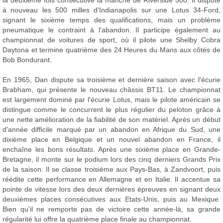
la deuxième fois consécutive la manche de Riverside 500. Il dispute
à nouveau les 500 milles d'Indianapolis sur une Lotus 34-Ford,
signant le sixième temps des qualifications, mais un problème
pneumatique le contraint à l'abandon. Il participe également au
championnat de voitures de sport, où il pilote une Shelby Cobra
Daytona et termine quatrième des 24 Heures du Mans aux côtés de
Bob Bondurant.
En 1965, Dan dispute sa troisième et dernière saison avec l'écurie
Brabham, qui présente le nouveau châssis BT11. Le championnat
est largement dominé par l'écurie Lotus, mais le pilote américain se
distingue comme le concurrent le plus régulier du peloton grâce à
une nette amélioration de la fiabilité de son matériel. Après un début
d'année difficile marqué par un abandon en Afrique du Sud, une
dixième place en Belgique et un nouvel abandon en France, il
enchaîne les bons résultats. Après une sixième place en Grande-
Bretagne, il monte sur le podium lors des cinq derniers Grands Prix
de la saison. Il se classe troisième aux Pays-Bas, à Zandvoort, puis
réédite cette performance en Allemagne et en Italie. Il accentue sa
pointe de vitesse lors des deux dernières épreuves en signant deux
deuxièmes places consécutives aux Etats-Unis, puis au Mexique.
Bien qu'il ne remporte pas de victoire cette année-là, sa grande
régularité lui offre la quatrième place finale au championnat.