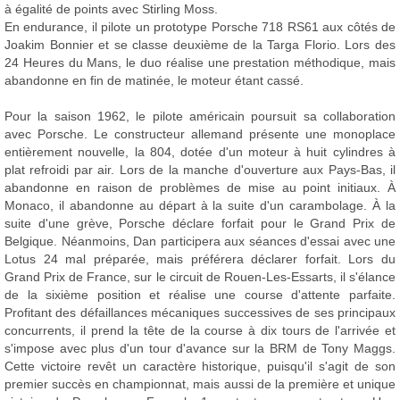
à égalité de points avec Stirling Moss.
En endurance, il pilote un prototype Porsche 718 RS61 aux côtés de
Joakim Bonnier et se classe deuxième de la Targa Florio. Lors des
24 Heures du Mans, le duo réalise une prestation méthodique, mais
abandonne en fin de matinée, le moteur étant cassé.
Pour la saison 1962, le pilote américain poursuit sa collaboration
avec Porsche. Le constructeur allemand présente une monoplace
entièrement nouvelle, la 804, dotée d'un moteur à huit cylindres à
plat refroidi par air. Lors de la manche d'ouverture aux Pays-Bas, il
abandonne en raison de problèmes de mise au point initiaux. À
Monaco, il abandonne au départ à la suite d'un carambolage. À la
suite d'une grève, Porsche déclare forfait pour le Grand Prix de
Belgique. Néanmoins, Dan participera aux séances d'essai avec une
Lotus 24 mal préparée, mais préférera déclarer forfait. Lors du
Grand Prix de France, sur le circuit de Rouen-Les-Essarts, il s'élance
de la sixième position et réalise une course d'attente parfaite.
Profitant des défaillances mécaniques successives de ses principaux
concurrents, il prend la tête de la course à dix tours de l'arrivée et
s'impose avec plus d'un tour d'avance sur la BRM de Tony Maggs.
Cette victoire revêt un caractère historique, puisqu'il s'agit de son
premier succès en championnat, mais aussi de la première et unique