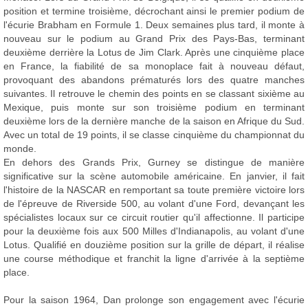
position et termine troisième, décrochant ainsi le premier podium de
l'écurie Brabham en Formule 1. Deux semaines plus tard, il monte à
nouveau sur le podium au Grand Prix des Pays-Bas, terminant
deuxième derrière la Lotus de Jim Clark. Après une cinquième place
en France, la fiabilité de sa monoplace fait à nouveau défaut,
provoquant des abandons prématurés lors des quatre manches
suivantes. Il retrouve le chemin des points en se classant sixième au
Mexique, puis monte sur son troisième podium en terminant
deuxième lors de la dernière manche de la saison en Afrique du Sud.
Avec un total de 19 points, il se classe cinquième du championnat du
monde.
En dehors des Grands Prix, Gurney se distingue de manière
significative sur la scène automobile américaine. En janvier, il fait
l'histoire de la NASCAR en remportant sa toute première victoire lors
de l'épreuve de Riverside 500, au volant d'une Ford, devançant les
spécialistes locaux sur ce circuit routier qu'il affectionne. Il participe
pour la deuxième fois aux 500 Milles d'Indianapolis, au volant d'une
Lotus. Qualifié en douzième position sur la grille de départ, il réalise
une course méthodique et franchit la ligne d'arrivée à la septième
place.
Pour la saison 1964, Dan prolonge son engagement avec l'écurie