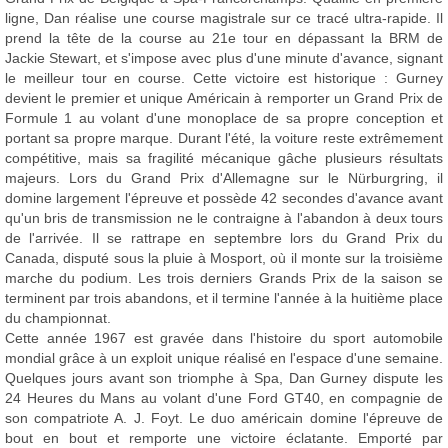
ligne, Dan réalise une course magistrale sur ce tracé ultra-rapide. Il
prend la tête de la course au 21e tour en dépassant la BRM de
Jackie Stewart, et s'impose avec plus d'une minute d'avance, signant
le meilleur tour en course. Cette victoire est historique : Gurney
devient le premier et unique Américain à remporter un Grand Prix de
Formule 1 au volant d'une monoplace de sa propre conception et
portant sa propre marque. Durant l'été, la voiture reste extrêmement
compétitive, mais sa fragilité mécanique gâche plusieurs résultats
majeurs. Lors du Grand Prix d'Allemagne sur le Nürburgring, il
domine largement l'épreuve et possède 42 secondes d'avance avant
qu'un bris de transmission ne le contraigne à l'abandon à deux tours
de l'arrivée. Il se rattrape en septembre lors du Grand Prix du
Canada, disputé sous la pluie à Mosport, où il monte sur la troisième
marche du podium. Les trois derniers Grands Prix de la saison se
terminent par trois abandons, et il termine l'année à la huitième place
du championnat.
Cette année 1967 est gravée dans l'histoire du sport automobile
mondial grâce à un exploit unique réalisé en l'espace d'une semaine.
Quelques jours avant son triomphe à Spa, Dan Gurney dispute les
24 Heures du Mans au volant d'une Ford GT40, en compagnie de
son compatriote A. J. Foyt. Le duo américain domine l'épreuve de
bout en bout et remporte une victoire éclatante. Emporté par