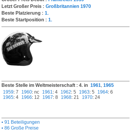
Letzt Großer Preis :
Großbritannien 1970
Beste Platzierung :
1.
Beste Startposition :
1.
Beste Stelle im Weltmeisterschaft : 4. in
1961
,
1965
1959
:
7
1960
:
nc
1961
:
4
1962
:
5
1963
:
5
1964
:
6
1965
:
4
1966
:
12
1967
:
8
1968
:
21
1970
:
24
91 Beteiligungen
86 Große Preise