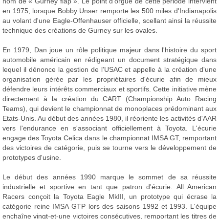
nom de « Gurney flap ». Le point d'orgue de cette période intervient
en 1975, lorsque Bobby Unser remporte les 500 miles d'Indianapolis
au volant d'une Eagle-Offenhauser officielle, scellant ainsi la réussite
technique des créations de Gurney sur les ovales.
En 1979, Dan joue un rôle politique majeur dans l'histoire du sport
automobile américain en rédigeant un document stratégique dans
lequel il dénonce la gestion de l'USAC et appelle à la création d'une
organisation gérée par les propriétaires d'écurie afin de mieux
défendre leurs intérêts commerciaux et sportifs. Cette initiative mène
directement à la création du CART (Championship Auto Racing
Teams), qui devient le championnat de monoplaces prédominant aux
Etats-Unis. Au début des années 1980, il réoriente les activités d'AAR
vers l'endurance en s'associant officiellement à Toyota. L'écurie
engage des Toyota Celica dans le championnat IMSA GT, remportant
des victoires de catégorie, puis se tourne vers le développement de
prototypes d'usine.
Le début des années 1990 marque le sommet de sa réussite
industrielle et sportive en tant que patron d'écurie. All American
Racers conçoit la Toyota Eagle MkIII, un prototype qui écrase la
catégorie reine IMSA GTP lors des saisons 1992 et 1993. L'équipe
enchaîne vingt-et-une victoires consécutives, remportant les titres de