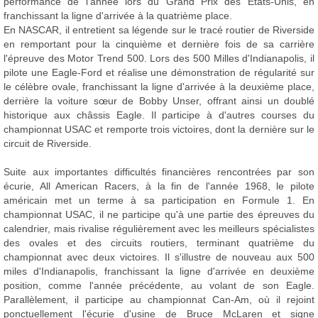
performance de l'année lors du Grand Prix des Etats-Unis, en
franchissant la ligne d'arrivée à la quatrième place.
En NASCAR, il entretient sa légende sur le tracé routier de Riverside
en remportant pour la cinquième et dernière fois de sa carrière
l'épreuve des Motor Trend 500. Lors des 500 Milles d'Indianapolis, il
pilote une Eagle-Ford et réalise une démonstration de régularité sur
le célèbre ovale, franchissant la ligne d'arrivée à la deuxième place,
derrière la voiture sœur de Bobby Unser, offrant ainsi un doublé
historique aux châssis Eagle. Il participe à d'autres courses du
championnat USAC et remporte trois victoires, dont la dernière sur le
circuit de Riverside.
Suite aux importantes difficultés financières rencontrées par son
écurie, All American Racers, à la fin de l'année 1968, le pilote
américain met un terme à sa participation en Formule 1. En
championnat USAC, il ne participe qu'à une partie des épreuves du
calendrier, mais rivalise régulièrement avec les meilleurs spécialistes
des ovales et des circuits routiers, terminant quatrième du
championnat avec deux victoires. Il s'illustre de nouveau aux 500
miles d'Indianapolis, franchissant la ligne d'arrivée en deuxième
position, comme l'année précédente, au volant de son Eagle.
Parallèlement, il participe au championnat Can-Am, où il rejoint
ponctuellement l'écurie d'usine de Bruce McLaren et signe