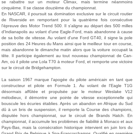
se rabattre sur un moteur Climax, mais termine néanmoins
cinquième. Il se classe douzième du championnat.
En NASCAR, il poursuit sa domination exclusive sur le circuit routier
de Riverside en remportant pour la quatrième fois consécutive
l'épreuve des Motor Trend 500. Il s'aligne au départ des 500 milles
d'Indianapolis au volant d'une Eagle-Ford, mais abandonne à cause
de sa boîte de vitesse. Au volant d'une Ford GT40, il signe la pole
position des 24 Heures du Mans ainsi que le meilleur tour en course,
mais abandonne le dimanche matin alors que la voiture occupait la
tête. Il participe également au tout nouveau championnat de Can-
Am, où il pilote une Lola T70 à moteur Ford, et remporte une victoire
sur le circuit de Bridgehampton.
La saison 1967 marque l'apogée du pilote américain en tant que
constructeur et pilote en Formule 1. Au volant de l'Eagle T1G
désormais affûtée et propulsée par le moteur Weslake V12
mélodieux, il démontre une pointe de vitesse exceptionnelle qui
bouscule les écuries établies. Après un abandon en Afrique du Sud
dû à un bris de suspension, il remporte la Course des champions,
disputée hors championnat, sur le circuit de Brands Hatch. En
championnat, il accumule les problèmes de fiabilité à Monaco et aux
Pays-Bas, mais la consécration historique intervient en juin lors du
Grand Prix de Belgique à Spa-Francorchamps. Qualifié en première