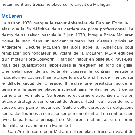
notamment une troisième place sur le circuit du Michigan.
McLaren
La saison 1970 marque le retour éphémère de Dan en Formule 1,
ainsi que la fin définitive de sa carrière de pilote professionnel. Le
destin de sa saison bascule le 2 juin 1970, lorsque Bruce McLaren
trouve la mort dans un accident survenu lors d'essais privés en
Angleterre. L'écurie McLaren fait alors appel à l'Américain pour
remplacer son fondateur au volant de la McLaren M14A équipée
d'un moteur Ford-Cosworth. Il fait son retour en piste aux Pays-Bas,
mais des qualifications laborieuses le relèguent en fond de grille.
Une défaillance de sa boîte de vitesses le contraint ensuite à
l'abandon en course. Il se rattrape lors du Grand Prix de France, sur
le difficile circuit de Charade. Il réalise une prestation solide et
termine à la sixième place, inscrivant ainsi le dernier point de sa
carrière en Formule 1. Sa troisième et dernière apparition a lieu en
Grande-Bretagne, sur le circuit de Brands Hatch, où il abandonne à
cause d'une panne mécanique. Suite à cette épreuve, les obligations
contractuelles liées à son sponsor personnel entrent en contradiction
avec le partenaire principal de McLaren, mettant ainsi un terme
définitif à son aventure en Formule 1.
En Can-Am, toujours pour McLaren, il remplace Bruce au volant de