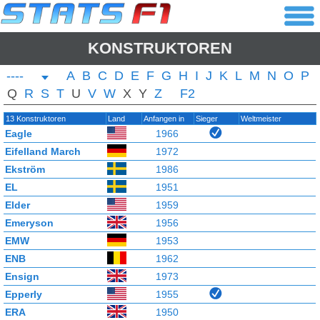
KONSTRUKTOREN
----
A
B
C
D
E
F
G
H
I
J
K
L
M
N
O
P
Q
R
S
T
U
V
W
X
Y
Z
F2
13 Konstruktoren
Land
Anfangen in
Sieger
Weltmeister
Eagle
1966
Eifelland March
1972
Ekström
1986
EL
1951
Elder
1959
Emeryson
1956
EMW
1953
ENB
1962
Ensign
1973
Epperly
1955
ERA
1950