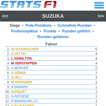
<<
SUZUKA
>>
Siege
•
Pole-Positions
•
Schnellste Runden
•
Podiumsplätze
•
Punkte
•
Runden geführt
•
Runden gefahren
Fahrer
1.
M.SCHUMACHER
6
2.
S.VETTEL
4
3.
L.HAMILTON
4
4.
M.VERSTAPPEN
4
5.
G.BERGER
2
6.
A.SENNA
2
7.
D.HILL
2
8.
M.HAKKINEN
2
9.
A.NANNINI
1
10.
N.PIQUET
1
11.
R.PATRESE
1
12.
R.BARRICHELLO
1
13.
K.RAIKKONEN
1