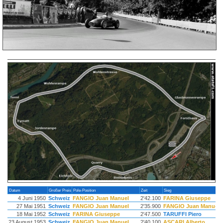
Datum
Großer Preis
Pole-Position
Zeit
Sieg
4 Juni 1950
Schweiz
FANGIO Juan Manuel
2'42.100
FARINA Giuseppe
27 Mai 1951
Schweiz
FANGIO Juan Manuel
2'35.900
FANGIO Juan Manuel
18 Mai 1952
Schweiz
FARINA Giuseppe
2'47.500
TARUFFI Piero
23 August 1953
Schweiz
FANGIO Juan Manuel
2'40.100
ASCARI Alberto