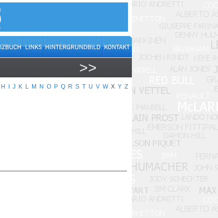
>>
H
I
J
K
L
M
N
O
P
Q
R
S
T
U
V
W
X
Y
Z