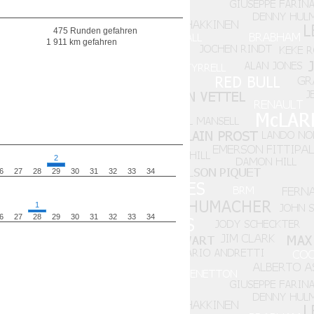
475 Runden gefahren
1 911 km gefahren
2
6
27
28
29
30
31
32
33
34
1
6
27
28
29
30
31
32
33
34