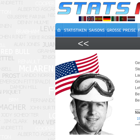
<<
Ge
St
La
Gr
Let
Be
Bes
Ni
1