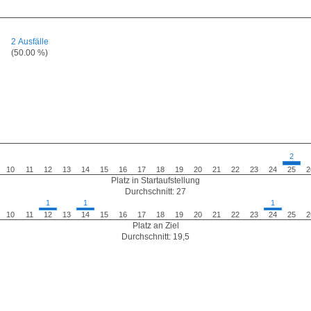
2 Ausfälle
(50.00 %)
2
10
11
12
13
14
15
16
17
18
19
20
21
22
23
24
25
2
Platz in Startaufstellung
Durchschnitt: 27
1
1
1
10
11
12
13
14
15
16
17
18
19
20
21
22
23
24
25
2
Platz an Ziel
Durchschnitt: 19,5