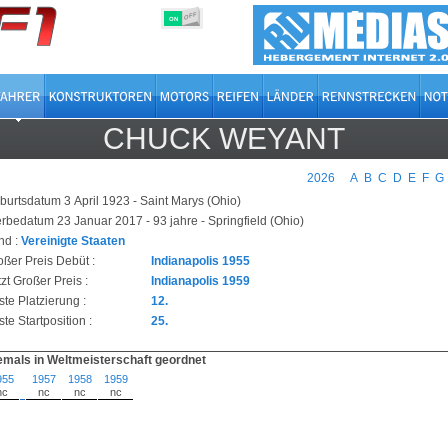
OFF
ON
CHUCK WEYANT
2026
A
B
C
D
E
F
G
burtsdatum 3 April 1923 - Saint Marys (Ohio)
erbedatum 23 Januar 2017 - 93 jahre - Springfield (Ohio)
nd :
Vereinigte Staaten
oßer Preis Debüt :
Indianapolis 1955
zt Großer Preis :
Indianapolis 1959
ste Platzierung :
12.
te Startposition :
25.
emals in Weltmeisterschaft geordnet
955
1957
1958
1959
nc
nc
nc
nc