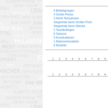
6 Beteiligungen
4 Große Preise
3 Nicht-Teilnahmen
Siegerliste beim Großer Preis
Siegerliste beim Strecke
2 Teamkollegen
6 Saisons
5 Konstruktoren
1 Motorenhersteller
6 Modelle
1
2
3
4
5
6
7
8
9
1
2
3
4
5
6
7
8
9