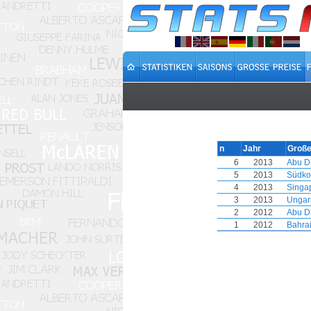
n
Jahr
Große
6
2013
Abu D
5
2013
Südko
4
2013
Singa
3
2013
Ungar
2
2012
Abu D
1
2012
Bahra