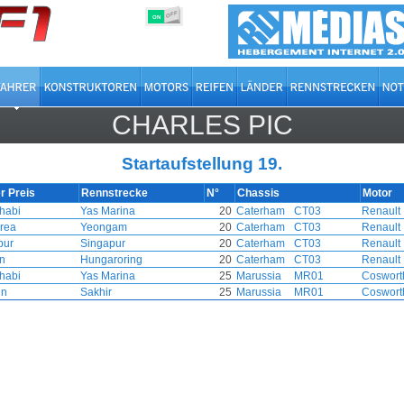
OFF
ON
CHARLES PIC
Startaufstellung 19.
r Preis
Rennstrecke
N°
Chassis
Motor
habi
Yas Marina
20
Caterham
CT03
Renault
rea
Yeongam
20
Caterham
CT03
Renault
pur
Singapur
20
Caterham
CT03
Renault
n
Hungaroring
20
Caterham
CT03
Renault
habi
Yas Marina
25
Marussia
MR01
Coswort
in
Sakhir
25
Marussia
MR01
Coswort