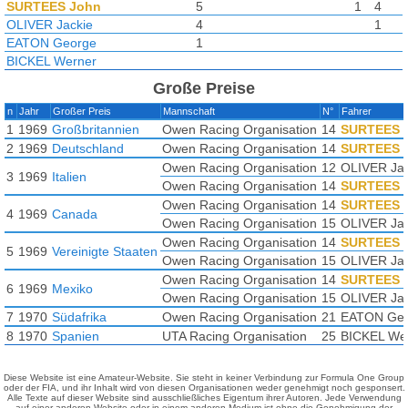
SURTEES John
5
1
4
OLIVER Jackie
4
1
EATON George
1
BICKEL Werner
Große Preise
n
Jahr
Großer Preis
Mannschaft
N°
Fahrer
1
1969
Großbritannien
Owen Racing Organisation
14
SURTEES 
2
1969
Deutschland
Owen Racing Organisation
14
SURTEES 
Owen Racing Organisation
12
OLIVER Jac
3
1969
Italien
Owen Racing Organisation
14
SURTEES 
Owen Racing Organisation
14
SURTEES 
4
1969
Canada
Owen Racing Organisation
15
OLIVER Jac
Owen Racing Organisation
14
SURTEES 
5
1969
Vereinigte Staaten
Owen Racing Organisation
15
OLIVER Jac
Owen Racing Organisation
14
SURTEES 
6
1969
Mexiko
Owen Racing Organisation
15
OLIVER Jac
7
1970
Südafrika
Owen Racing Organisation
21
EATON Ge
8
1970
Spanien
UTA Racing Organisation
25
BICKEL We
Diese Website ist eine Amateur-Website. Sie steht in keiner Verbindung zur Formula One Group
oder der FIA, und ihr Inhalt wird von diesen Organisationen weder genehmigt noch gesponsert.
Alle Texte auf dieser Website sind ausschließliches Eigentum ihrer Autoren. Jede Verwendung
auf einer anderen Website oder in einem anderen Medium ist ohne die Genehmigung der