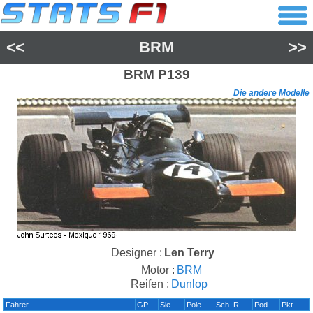
<<
BRM
>>
BRM
P139
Die andere Modelle
Designer :
Len Terry
Motor :
BRM
Reifen :
Dunlop
Fahrer
GP
Sie
Pole
Sch. R
Pod
Pkt