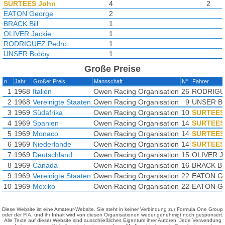
SURTEES John
4
2
EATON George
2
BRACK Bill
1
OLIVER Jackie
1
RODRIGUEZ Pedro
1
UNSER Bobby
1
Große Preise
n
Jahr
Großer Preis
Mannschaft
N°
Fahrer
1
1968
Italien
Owen Racing Organisation
26
RODRIGU
2
1968
Vereinigte Staaten
Owen Racing Organisation
9
UNSER B
3
1969
Südafrika
Owen Racing Organisation
10
SURTEES
4
1969
Spanien
Owen Racing Organisation
14
SURTEES
5
1969
Monaco
Owen Racing Organisation
14
SURTEES
6
1969
Niederlande
Owen Racing Organisation
14
SURTEES
7
1969
Deutschland
Owen Racing Organisation
15
OLIVER Ja
8
1969
Canada
Owen Racing Organisation
16
BRACK Bil
9
1969
Vereinigte Staaten
Owen Racing Organisation
22
EATON Ge
10
1969
Mexiko
Owen Racing Organisation
22
EATON Ge
Diese Website ist eine Amateur-Website. Sie steht in keiner Verbindung zur Formula One Group
oder der FIA, und ihr Inhalt wird von diesen Organisationen weder genehmigt noch gesponsert.
Alle Texte auf dieser Website sind ausschließliches Eigentum ihrer Autoren. Jede Verwendung