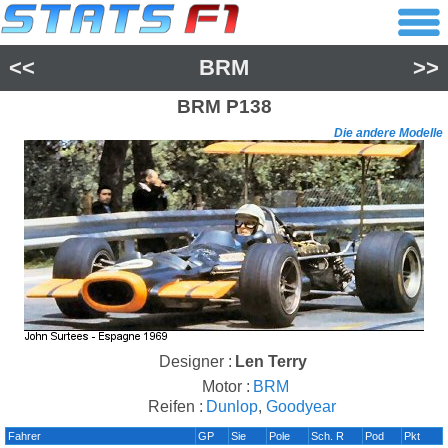
<<
BRM
>>
BRM
P138
Die andere Modelle
Designer :
Len Terry
Motor :
BRM
Reifen :
Dunlop
,
Goodyear
Fahrer
GP
Sie
Pole
Sch. R
Pod
Pkt