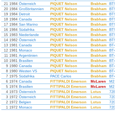
21
1984
Österreich
PIQUET Nelson
Brabham
BT5
20
1984
Großbritannien
PIQUET Nelson
Brabham
BT5
19
1984
Detroit
PIQUET Nelson
Brabham
BT5
18
1984
Canada
PIQUET Nelson
Brabham
BT5
17
1984
San Marino
PIQUET Nelson
Brabham
BT5
16
1984
Südafrika
PIQUET Nelson
Brabham
BT5
15
1983
Niederlande
PIQUET Nelson
Brabham
BT5
14
1982
Österreich
PIQUET Nelson
Brabham
BT5
13
1981
Canada
PIQUET Nelson
Brabham
BT
12
1981
Monaco
PIQUET Nelson
Brabham
BT
11
1981
Argentinien
PIQUET Nelson
Brabham
BT
10
1981
Brasilien
PIQUET Nelson
Brabham
BT
9
1980
Canada
PIQUET Nelson
Brabham
BT4
8
1980
Westen VS
PIQUET Nelson
Brabham
BT4
7
1975
Südafrika
PACE Carlos
Brabham
BT4
6
1974
Canada
FITTIPALDI Emerson
McLaren
M2
5
1974
Brasilien
FITTIPALDI Emerson
McLaren
M2
4
1973
Österreich
FITTIPALDI Emerson
Lotus
72E
3
1972
Österreich
FITTIPALDI Emerson
Lotus
72D
2
1972
Belgien
FITTIPALDI Emerson
Lotus
72D
1
1972
Monaco
FITTIPALDI Emerson
Lotus
72D