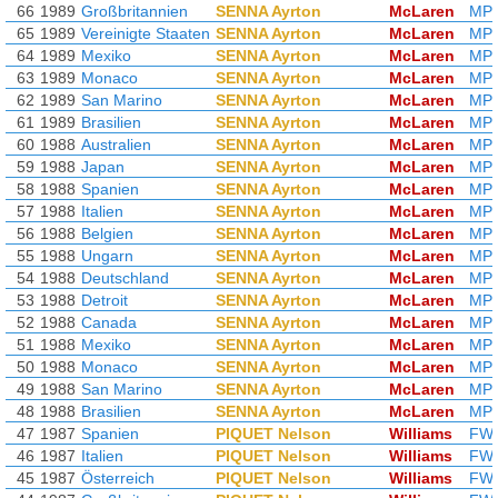
66
1989
Großbritannien
SENNA Ayrton
McLaren
MP4
65
1989
Vereinigte Staaten
SENNA Ayrton
McLaren
MP4
64
1989
Mexiko
SENNA Ayrton
McLaren
MP4
63
1989
Monaco
SENNA Ayrton
McLaren
MP4
62
1989
San Marino
SENNA Ayrton
McLaren
MP4
61
1989
Brasilien
SENNA Ayrton
McLaren
MP4
60
1988
Australien
SENNA Ayrton
McLaren
MP4
59
1988
Japan
SENNA Ayrton
McLaren
MP4
58
1988
Spanien
SENNA Ayrton
McLaren
MP4
57
1988
Italien
SENNA Ayrton
McLaren
MP4
56
1988
Belgien
SENNA Ayrton
McLaren
MP4
55
1988
Ungarn
SENNA Ayrton
McLaren
MP4
54
1988
Deutschland
SENNA Ayrton
McLaren
MP4
53
1988
Detroit
SENNA Ayrton
McLaren
MP4
52
1988
Canada
SENNA Ayrton
McLaren
MP4
51
1988
Mexiko
SENNA Ayrton
McLaren
MP4
50
1988
Monaco
SENNA Ayrton
McLaren
MP4
49
1988
San Marino
SENNA Ayrton
McLaren
MP4
48
1988
Brasilien
SENNA Ayrton
McLaren
MP4
47
1987
Spanien
PIQUET Nelson
Williams
FW
46
1987
Italien
PIQUET Nelson
Williams
FW
45
1987
Österreich
PIQUET Nelson
Williams
FW