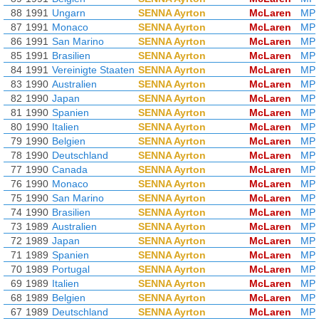
88
1991
Ungarn
SENNA Ayrton
McLaren
MP4
87
1991
Monaco
SENNA Ayrton
McLaren
MP4
86
1991
San Marino
SENNA Ayrton
McLaren
MP4
85
1991
Brasilien
SENNA Ayrton
McLaren
MP4
84
1991
Vereinigte Staaten
SENNA Ayrton
McLaren
MP4
83
1990
Australien
SENNA Ayrton
McLaren
MP4
82
1990
Japan
SENNA Ayrton
McLaren
MP4
81
1990
Spanien
SENNA Ayrton
McLaren
MP4
80
1990
Italien
SENNA Ayrton
McLaren
MP4
79
1990
Belgien
SENNA Ayrton
McLaren
MP4
78
1990
Deutschland
SENNA Ayrton
McLaren
MP4
77
1990
Canada
SENNA Ayrton
McLaren
MP4
76
1990
Monaco
SENNA Ayrton
McLaren
MP4
75
1990
San Marino
SENNA Ayrton
McLaren
MP4
74
1990
Brasilien
SENNA Ayrton
McLaren
MP4
73
1989
Australien
SENNA Ayrton
McLaren
MP4
72
1989
Japan
SENNA Ayrton
McLaren
MP4
71
1989
Spanien
SENNA Ayrton
McLaren
MP4
70
1989
Portugal
SENNA Ayrton
McLaren
MP4
69
1989
Italien
SENNA Ayrton
McLaren
MP4
68
1989
Belgien
SENNA Ayrton
McLaren
MP4
67
1989
Deutschland
SENNA Ayrton
McLaren
MP4