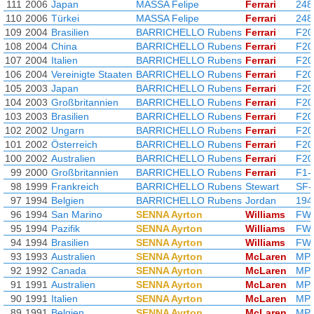
111
2006
Japan
MASSA Felipe
Ferrari
248
110
2006
Türkei
MASSA Felipe
Ferrari
248
109
2004
Brasilien
BARRICHELLO Rubens
Ferrari
F20
108
2004
China
BARRICHELLO Rubens
Ferrari
F20
107
2004
Italien
BARRICHELLO Rubens
Ferrari
F20
106
2004
Vereinigte Staaten
BARRICHELLO Rubens
Ferrari
F20
105
2003
Japan
BARRICHELLO Rubens
Ferrari
F20
104
2003
Großbritannien
BARRICHELLO Rubens
Ferrari
F20
103
2003
Brasilien
BARRICHELLO Rubens
Ferrari
F20
102
2002
Ungarn
BARRICHELLO Rubens
Ferrari
F20
101
2002
Österreich
BARRICHELLO Rubens
Ferrari
F20
100
2002
Australien
BARRICHELLO Rubens
Ferrari
F20
99
2000
Großbritannien
BARRICHELLO Rubens
Ferrari
F1-
98
1999
Frankreich
BARRICHELLO Rubens
Stewart
SF-
97
1994
Belgien
BARRICHELLO Rubens
Jordan
194
96
1994
San Marino
SENNA Ayrton
Williams
FW
95
1994
Pazifik
SENNA Ayrton
Williams
FW
94
1994
Brasilien
SENNA Ayrton
Williams
FW
93
1993
Australien
SENNA Ayrton
McLaren
MP4
92
1992
Canada
SENNA Ayrton
McLaren
MP4
91
1991
Australien
SENNA Ayrton
McLaren
MP4
90
1991
Italien
SENNA Ayrton
McLaren
MP4
89
1991
Belgien
SENNA Ayrton
McLaren
MP4