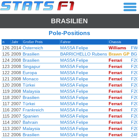
BRASILIEN
Pole-Positions
n
Jahr
Großer Preis
Fahrer
Chassis
126
2014
Österreich
MASSA Felipe
Williams
FW
125
2009
Brasilien
BARRICHELLO Rubens
Brawn GP
BGP
124
2008
Brasilien
MASSA Felipe
Ferrari
F20
123
2008
Singapur
MASSA Felipe
Ferrari
F20
122
2008
Europa
MASSA Felipe
Ferrari
F20
121
2008
Monaco
MASSA Felipe
Ferrari
F20
120
2008
Türkei
MASSA Felipe
Ferrari
F20
119
2008
Malaysia
MASSA Felipe
Ferrari
F20
118
2007
Brasilien
MASSA Felipe
Ferrari
F20
117
2007
Türkei
MASSA Felipe
Ferrari
F20
116
2007
Frankreich
MASSA Felipe
Ferrari
F20
115
2007
Spanien
MASSA Felipe
Ferrari
F20
114
2007
Bahrain
MASSA Felipe
Ferrari
F20
113
2007
Malaysia
MASSA Felipe
Ferrari
F20
112
2006
Brasilien
MASSA Felipe
Ferrari
248