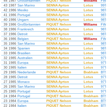
44
1987
Großbritannien
PIQUET Nelson
Williams
FW
43
1987
San Marino
SENNA Ayrton
Lotus
99T
42
1986
Mexiko
SENNA Ayrton
Lotus
98T
41
1986
Portugal
SENNA Ayrton
Lotus
98T
40
1986
Ungarn
SENNA Ayrton
Lotus
98T
39
1986
Großbritannien
PIQUET Nelson
Williams
FW
38
1986
Frankreich
SENNA Ayrton
Lotus
98T
37
1986
Detroit
SENNA Ayrton
Lotus
98T
36
1986
Belgien
PIQUET Nelson
Williams
FW
35
1986
San Marino
SENNA Ayrton
Lotus
98T
34
1986
Spanien
SENNA Ayrton
Lotus
98T
33
1986
Brasilien
SENNA Ayrton
Lotus
98T
32
1985
Australien
SENNA Ayrton
Lotus
97T
31
1985
Europa
SENNA Ayrton
Lotus
97T
30
1985
Italien
SENNA Ayrton
Lotus
97T
29
1985
Niederlande
PIQUET Nelson
Brabham
BT5
28
1985
Detroit
SENNA Ayrton
Lotus
97T
27
1985
Monaco
SENNA Ayrton
Lotus
97T
26
1985
San Marino
SENNA Ayrton
Lotus
97T
25
1985
Portugal
SENNA Ayrton
Lotus
97T
24
1984
Portugal
PIQUET Nelson
Brabham
BT5
23
1984
Europa
PIQUET Nelson
Brabham
BT5
22
1984
Italien
PIQUET Nelson
Brabham
BT5