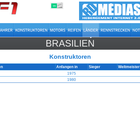
OFF
ON
BRASILIEN
Konstruktoren
en
Anfangen in
Sieger
Weltmeiste
1975
1980