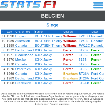
BELGIEN
Siege
n
Jahr
Großer Preis
Fahrer
Chassis
Motor
11
1990
Ungarn
BOUTSEN Thierry
Williams
FW13B
Renault
10
1989
Australien
BOUTSEN Thierry
Williams
FW13
Renault
9
1989
Canada
BOUTSEN Thierry
Williams
FW12C
Renault
8
1972
Deutschland
ICKX Jacky
Ferrari
312B2
Ferrari
7
1971
Niederlande
ICKX Jacky
Ferrari
312B2
Ferrari
6
1970
Mexiko
ICKX Jacky
Ferrari
312B
Ferrari
5
1970
Canada
ICKX Jacky
Ferrari
312B
Ferrari
4
1970
Österreich
ICKX Jacky
Ferrari
312B
Ferrari
3
1969
Canada
ICKX Jacky
Brabham
BT26A
Ford Cos
2
1969
Deutschland
ICKX Jacky
Brabham
BT26A
Ford Cos
1
1968
Frankreich
ICKX Jacky
Ferrari
312/68
Ferrari
Diese Website ist eine Amateur-Website. Sie steht in keiner Verbindung zur Formula One Group
oder der FIA, und ihr Inhalt wird von diesen Organisationen weder genehmigt noch gesponsert.
Alle Texte auf dieser Website sind ausschließliches Eigentum ihrer Autoren. Jede Verwendung
auf einer anderen Website oder in einem anderen Medium ist ohne die Genehmigung der
betreffenden Autoren untersagt.