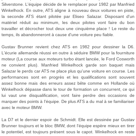
Silverstone. L'équipe décide de le remplacer pour 1982 par Manfried
Winkelhock. En outre, ATS aligne à nouveau deux voitures en piste,
la seconde ATS étant pilotée par Eliseo Salazar. Disposant d'un
matériel réduit au minimum, les deux pilotes vont faire du bon
travailler et décrocher tout deux une cinquième place ! Le reste du
temps, ils abandonneront à cause d'une voiture peu fiable.
Gustav Brunner revient chez ATS en 1982 pour dessiner la D6.
L'écurie allemande réussi en outre à séduire BMW pour la fourniture
moteur (La course aux moteurs turbo étant lancée, le Ford Cosworth
ne convient plus). Manfried Winkelhock garde son baquet mais
Salazar le perds car ATS ne place plus qu'une voiture en course. Les
performances sont en progrès et les qualifications sont souvent
assez bonne mais des erreurs assez bête comme en Hollande où
Winkelhock dépasse dans le tour de formation un concurrent, ce qui
lui vaut une disqualification, vont faire perdre des occasions de
marquer des points à l'équipe. De plus ATS a du mal à se familiariser
avec le moteur BMW.
La D7 et le dernier espoir de Schmidt. Elle est dessinée par Gustav
Brunner toujours et le bloc BMW, dont l'équipe espère mieux en tirer
le potentiel, est toujours présent sous le capot. Winkelhock en reste