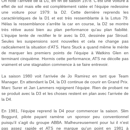
On note l'arrivée de la D1, en fin de saison 1978. C'est une voiture à
effet de sol mais elle est complètement ratée et l'équipe redessine
une voiture pour 1979: la D2. Cette dernière reprends les
caractéristiques de la D1 et est très ressemblante à la Lotus 79.
Hélas la ressemblance s'arrête la car en course, la D2 se montre
très rétive aussi bien au plan performance qu'au plan fiabilité.
L'équipe tente de rectifier le tir avec la D3, dessinée par Stroud.
Seules les suspensions sont nouvelles et cela ne change pas
radicalement la situation d'ATS. Hans Stuck a quand même le mérite
de marquer les premiers points de l'équipe à Watkins Glen en
terminant cinquième. Hormis cette performance, ATS ne décolle pas
vraiment et une stagnation commence à se faire entrevoir.
La saison 1980 voit l'arrivée de Jo Ramirez en tant que Team
Manager. En attendant la D4, la D3 continue de courir en Grand Prix.
Marc Surer et Jan Lammers rejoignent l'équipe. Rien de probant ne
se produit avec la D3 et les choses restent en plan avec l'arrivée de
la D4.
En 1981, l'équipe reprend la D4 pour commencer la saison. Slim
Boggurd, pilote payant ramène un sponsor peu conventionnel
puisqu'il s'agit du groupe ABBA. Malheureusement pour lui il n'est
pas assez rapide et ATS ne marque qu'un point en 1981 à