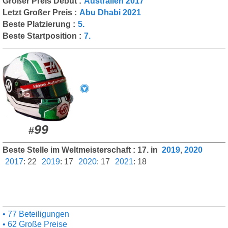
Großer Preis Debüt :
Australien 2017
Letzt Großer Preis :
Abu Dhabi 2021
Beste Platzierung :
5.
Beste Startposition :
7.
99
#
Beste Stelle im Weltmeisterschaft : 17. in
2019
,
2020
2017
:
22
2019
:
17
2020
:
17
2021
:
18
77 Beteiligungen
62 Große Preise