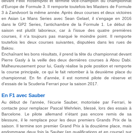
devant Felix Rosenqvist et termine vice-champion du championnat
d'Europe de Formule 3. Il remporte toutefois les Masters de Formule
3 à Zandvoort la même année. Après deux courses et deux victoires
en Asian Le Mans Series avec Sean Gelael, il s'engage en 2016
dans le GP2 Series, l'antichambre de la Formule 1. Le début de
saison est plutôt laborieux, car à l'issue des quatre premières
courses, il n'a toujours pas marqué le moindre point. Il remporte
toutefois les deux courses suivantes, disputées dans les rues de
Bakou.
Enchaînant les bons résultats, il prend la tête du championnat devant
Pierre Gasly à la veille des deux dernières courses à Abou Dabi.
Malheureusement pour lui, Gasly réalise la pole position et remporte
la course principale, ce qui le fait retomber à la deuxième place du
championnat. En fin d'année, il est nommé pilote de réserve et
d'essais de la Scuderia Ferrari pour la saison 2017.
En F1 avec Sauber
Au début de l'année, l'écurie Sauber, motorisée par Ferrari, le
contacte pour remplacer Pascal Wehrlein, blessé, lors des essais à
Barcelone. Le pilote allemand n'étant pas encore remis de sa
blessure, il le remplace pour les deux premiers Grands Prix de la
saison. Il termine son premier Grand Prix à la douzième place, mais
endommage deux fois la Sauber (en qualifications et en course) sur