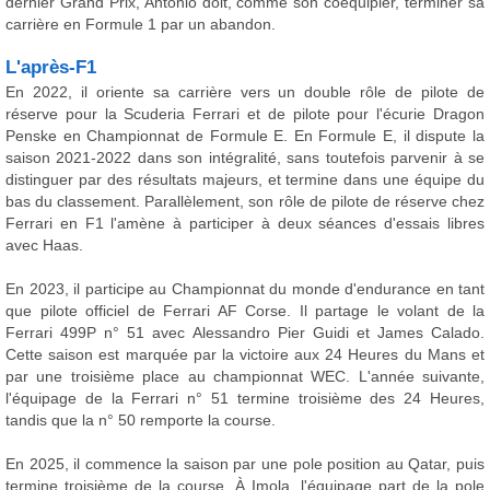
dernier Grand Prix, Antonio doit, comme son coéquipier, terminer sa
carrière en Formule 1 par un abandon.
L'après-F1
En 2022, il oriente sa carrière vers un double rôle de pilote de
réserve pour la Scuderia Ferrari et de pilote pour l'écurie Dragon
Penske en Championnat de Formule E. En Formule E, il dispute la
saison 2021-2022 dans son intégralité, sans toutefois parvenir à se
distinguer par des résultats majeurs, et termine dans une équipe du
bas du classement. Parallèlement, son rôle de pilote de réserve chez
Ferrari en F1 l'amène à participer à deux séances d'essais libres
avec Haas.
En 2023, il participe au Championnat du monde d'endurance en tant
que pilote officiel de Ferrari AF Corse. Il partage le volant de la
Ferrari 499P n° 51 avec Alessandro Pier Guidi et James Calado.
Cette saison est marquée par la victoire aux 24 Heures du Mans et
par une troisième place au championnat WEC. L'année suivante,
l'équipage de la Ferrari n° 51 termine troisième des 24 Heures,
tandis que la n° 50 remporte la course.
En 2025, il commence la saison par une pole position au Qatar, puis
termine troisième de la course. À Imola, l'équipage part de la pole