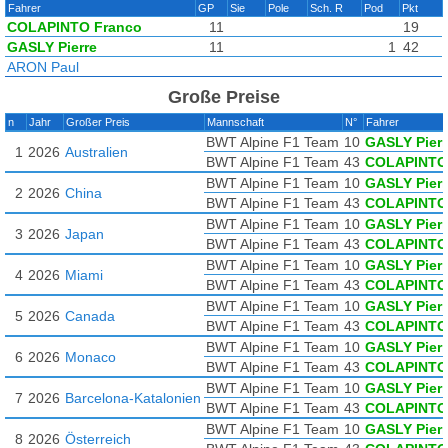
Fahrer
GP
Sie
Pole
Sch. R
Pod
Pkt
COLAPINTO Franco
11
19
GASLY Pierre
11
1
42
ARON Paul
Große Preise
n
Jahr
Großer Preis
Mannschaft
N°
Fahrer
BWT Alpine F1 Team
10
GASLY Pierr
1
2026
Australien
BWT Alpine F1 Team
43
COLAPINTO
BWT Alpine F1 Team
10
GASLY Pierr
2
2026
China
BWT Alpine F1 Team
43
COLAPINTO
BWT Alpine F1 Team
10
GASLY Pierr
3
2026
Japan
BWT Alpine F1 Team
43
COLAPINTO
BWT Alpine F1 Team
10
GASLY Pierr
4
2026
Miami
BWT Alpine F1 Team
43
COLAPINTO
BWT Alpine F1 Team
10
GASLY Pierr
5
2026
Canada
BWT Alpine F1 Team
43
COLAPINTO
BWT Alpine F1 Team
10
GASLY Pierr
6
2026
Monaco
BWT Alpine F1 Team
43
COLAPINTO
BWT Alpine F1 Team
10
GASLY Pierr
7
2026
Barcelona-Katalonien
BWT Alpine F1 Team
43
COLAPINTO
BWT Alpine F1 Team
10
GASLY Pierr
8
2026
Österreich