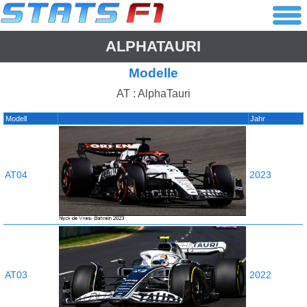
ALPHATAURI
Modelle
AT : AlphaTauri
Modell
Jahr
AT04
2023
AT03
2022