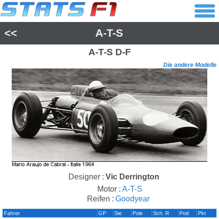
<<
A-T-S
A-T-S
D-F
Die andere Modelle
Designer :
Vic Derrington
Motor :
A-T-S
Reifen :
Goodyear
Fahrer
GP
Sie
Pole
Sch. R
Pod
Pkt