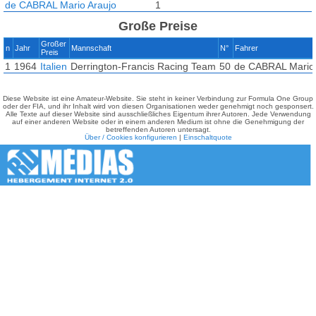
de CABRAL Mario Araujo
1
Große Preise
Großer
n
Jahr
Mannschaft
N°
Fahrer
Preis
1
1964
Italien
Derrington-Francis Racing Team
50
de CABRAL Mario 
Diese Website ist eine Amateur-Website. Sie steht in keiner Verbindung zur Formula One Group
oder der FIA, und ihr Inhalt wird von diesen Organisationen weder genehmigt noch gesponsert.
Alle Texte auf dieser Website sind ausschließliches Eigentum ihrer Autoren. Jede Verwendung
auf einer anderen Website oder in einem anderen Medium ist ohne die Genehmigung der
betreffenden Autoren untersagt.
Über / Cookies konfigurieren
|
Einschaltquote