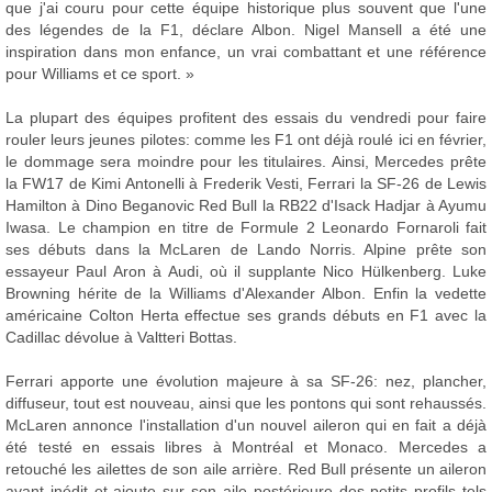
que j'ai couru pour cette équipe historique plus souvent que l'une
des légendes de la F1, déclare Albon. Nigel Mansell a été une
inspiration dans mon enfance, un vrai combattant et une référence
pour Williams et ce sport. »
La plupart des équipes profitent des essais du vendredi pour faire
rouler leurs jeunes pilotes: comme les F1 ont déjà roulé ici en février,
le dommage sera moindre pour les titulaires. Ainsi, Mercedes prête
la FW17 de Kimi Antonelli à Frederik Vesti, Ferrari la SF-26 de Lewis
Hamilton à Dino Beganovic Red Bull la RB22 d'Isack Hadjar à Ayumu
Iwasa. Le champion en titre de Formule 2 Leonardo Fornaroli fait
ses débuts dans la McLaren de Lando Norris. Alpine prête son
essayeur Paul Aron à Audi, où il supplante Nico Hülkenberg. Luke
Browning hérite de la Williams d'Alexander Albon. Enfin la vedette
américaine Colton Herta effectue ses grands débuts en F1 avec la
Cadillac dévolue à Valtteri Bottas.
Ferrari apporte une évolution majeure à sa SF-26: nez, plancher,
diffuseur, tout est nouveau, ainsi que les pontons qui sont rehaussés.
McLaren annonce l'installation d'un nouvel aileron qui en fait a déjà
été testé en essais libres à Montréal et Monaco. Mercedes a
retouché les ailettes de son aile arrière. Red Bull présente un aileron
avant inédit et ajoute sur son aile postérieure des petits profils tels