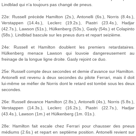
Lindblad qui n'a toujours pas changé de pneus.
22e: Russell précède Hamilton (2s.), Antonelli (6s.), Norris (8.4s.),
Verstappen (14.4s.), Leclerc (19.2s.), Piastri (23.4s.), Hadjar
(42.7s.), Lawson (51s.), Hülkenberg (53s.), Gasly (54s.) et Colapinto
(58s.). Lindblad bascule sur les pneus durs et repart seizième.
24e: Russell et Hamilton doublent les premiers retardataires.
Hülkenberg menace Lawson qui louvoie dangereusement au
freinage de la longue ligne droite. Gasly rejoint ce duo.
25e: Russell compte deux secondes et demie d'avance sur Hamilton.
Antonelli est revenu à deux secondes du pilote Ferrari, mais il doit
lui-même se méfier de Norris dont le retard est tombé sous les deux
secondes.
26e: Russell devance Hamilton (2.8s.), Antonelli (4s.), Norris (5.8s.),
Verstappen (14.3s.), Leclerc (16.2s.), Piastri (22.7s.), Hadjar
(43.4s.), Lawson (1m.) et Hülkenberg (1m. 01s.).
28e: Hamilton fait escale chez Ferrari pour chausser des pneus
médiums (2.6s.) et repart en septième position. Antonelli revient sur