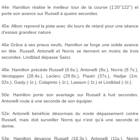
44e: Hamilton réalise le meilleur tour de la course (1'20''122'') et
porte son avance sur Russell à quatre secondes.
45e: Albon reprend la piste avec dix tours de retard pour une séance
d'essais grandeur nature.
46e Grâce à ses pneus neufs, Hamilton se forge une solide avance
en tête. Russell, Antonelli et Norris se tiennent en moins de trois
secondes. Lindblad dépasse Sainz.
48e: Hamilton précède Russell (6.6s.), Antonelli (8s.), Norris (9.7s.),
Verstappen (28.4s.), Leclerc (29.8s.), Piastri (37s.), Hadjar (1m.
02s.), Gasly (-1t.), Colapinto (-1t.), Lawson (-1t.) et Lindblad (-1t.).
50e: Hamilton porte son avantage sur Russell à huit secondes.
Antonelli roule à une seconde de son équipier.
52e: Antonelli bénéficie désormais du mode dépassement contre
Russell, mais doit surveiller Norris qui n'est qu'à une seconde et
demie.
53e: Hamilton devance Russell (10.3s.), Antonelli (11s.), Norris