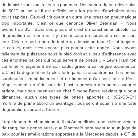
de la piste vont maltraiter les gommes. Dès vendredi, on relève plus
de 50°C au sol et il est difficile pour les pilotes d'enchaîner deux
tours rapides. Ceux-ci critiquent en outre une pression pneumatique
trop importante. C'est ce que dénonce Oliver Bearman: « Nous
avons trop d'air dans ces pneus et c'est un cauchemar absolu. La
dégradation est énorme, il y a beaucoup de surchauffe sur un seul
tour. Cela ne sert à rien de tenter un deuxième tour. Ce fut toujours
le cas ici, mais c'est encore plus patent cette année. Nous avons
tellement de puissance sous le pied droit et si peu d'adhérence avec
ces énormes ballons qui nous servent de pneus... » Lewis Hamilton
confirme le jugement de son cadet grâce à sa longue expérience:
« C'est la dégradation la plus forte jamais rencontrée ici. Les pneus
surchauffent immédiatement et ne tiennent qu'un seul tour. » Pirelli
réagit samedi en réduisant de 1 psi la pression des pneus avant et
arrière, mais son ingénieur en chef Simone Berra prévient que pour
dimanche, aucun des types de pneus apportés ici (C2-C3-C4)
n'offrira de prime abord un avantage: tous seront soumis à une forte
dégradation, surtout à l'arrière.
Large leader du championnat, Kimi Antonelli vise une sixième victoire
de rang, mais pense aussi que Montmeló sera avant tout un juge de
paix pour les améliorations apportées à la Mercedes depuis le GP du