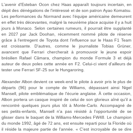
L'avenir d'Esteban Ocon chez Haas apparaît toujours incertain, en
dépit des dénégations de l'intéressé et de son patron Ayao Komatsu.
Les performances du Normand avec l'équipe américaine demeurent
en effet très décevantes, malgré la neuvième place acquise il y a huit
jours à Monaco. Selon certaines rumeurs, il pourrait être supplanté
en 2027 par Jack Doohan, récemment nommé pilote de réserve
grâce à l'entregent de Toyota dont l'influence sur le Haas F1 Team
est croissante. D'autres, comme le journaliste Tobias Grüner,
avancent que Ferrari chercherait à promouvoir le jeune espoir
brésilien Rafael Câmara, champion du monde Formule 3 et déjà
auteur de deux poles cette année en F2. Celui-ci vient d'ailleurs de
tester une Ferrari SF-25 sur le Hungaroring.
Alexander Albon devient ce week-end le pilote à avoir pris le plus de
départs (96) pour le compte de Williams, dépassant ainsi Nigel
Mansell, pilote emblématique de l'écurie anglaise. À cette occasion,
Albon portera un casque inspiré de celui de son glorieux aîné qu'il a
rencontré quelques jours plus tôt à Monte-Carlo. Accompagné de
ses petits-enfants, Mansell n'a pas résisté à l'opportunité de se
glisser dans le baquet de la Williams-Mercedes FW48. Le champion
du monde 1992, âgé de 72 ans, est ensuite reparti pour la Floride où
il réside la majeure partie de l'année. « C'est incroyable de se dire