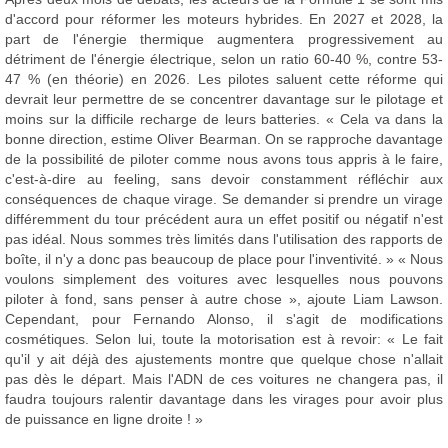
d'accord pour réformer les moteurs hybrides. En 2027 et 2028, la
part de l'énergie thermique augmentera progressivement au
détriment de l'énergie électrique, selon un ratio 60-40 %, contre 53-
47 % (en théorie) en 2026. Les pilotes saluent cette réforme qui
devrait leur permettre de se concentrer davantage sur le pilotage et
moins sur la difficile recharge de leurs batteries. « Cela va dans la
bonne direction, estime Oliver Bearman. On se rapproche davantage
de la possibilité de piloter comme nous avons tous appris à le faire,
c'est-à-dire au feeling, sans devoir constamment réfléchir aux
conséquences de chaque virage. Se demander si prendre un virage
différemment du tour précédent aura un effet positif ou négatif n'est
pas idéal. Nous sommes très limités dans l'utilisation des rapports de
boîte, il n'y a donc pas beaucoup de place pour l'inventivité. » « Nous
voulons simplement des voitures avec lesquelles nous pouvons
piloter à fond, sans penser à autre chose », ajoute Liam Lawson.
Cependant, pour Fernando Alonso, il s'agit de modifications
cosmétiques. Selon lui, toute la motorisation est à revoir: « Le fait
qu'il y ait déjà des ajustements montre que quelque chose n'allait
pas dès le départ. Mais l'ADN de ces voitures ne changera pas, il
faudra toujours ralentir davantage dans les virages pour avoir plus
de puissance en ligne droite ! »