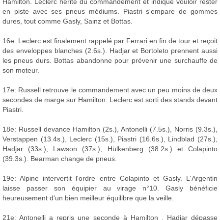
Hamilton. Leclerc hérite du commandement et indique vouloir rester
en piste avec ses pneus médiums. Piastri s'empare de gommes
dures, tout comme Gasly, Sainz et Bottas.
16e: Leclerc est finalement rappelé par Ferrari en fin de tour et reçoit
des enveloppes blanches (2.6s.). Hadjar et Bortoleto prennent aussi
les pneus durs. Bottas abandonne pour prévenir une surchauffe de
son moteur.
17e: Russell retrouve le commandement avec un peu moins de deux
secondes de marge sur Hamilton. Leclerc est sorti des stands devant
Piastri.
18e: Russell devance Hamilton (2s.), Antonelli (7.5s.), Norris (9.3s.),
Verstappen (13.4s.), Leclerc (15s.), Piastri (16.6s.), Lindblad (27s.),
Hadjar (33s.), Lawson (37s.), Hülkenberg (38.2s.) et Colapinto
(39.3s.). Bearman change de pneus.
19e: Alpine intervertit l'ordre entre Colapinto et Gasly. L'Argentin
laisse passer son équipier au virage n°10. Gasly bénéficie
heureusement d'un bien meilleur équilibre que la veille.
21e: Antonelli a repris une seconde à Hamilton . Hadjar dépasse