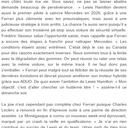
mes côtés toute ma vie. Vous savez, ne pas se laisser abattre
demande beaucoup de persévérance. » Lewis Hamilton devient
aussi le premier pilote à vaincre Mercedes en 2026, grâce à une
Ferrari plus clémente avec les pneumatiques, mais aussi à une
judicieuse stratégie à trois arrêts. La chance l'a aussi servi puisqu'il a
pu effectuer son troisième pit-stop sous voiture de sécurité virtuelle.
Frédéric Vasseur salue l'opportunité saisie, mais rappelle que Ferrari
a encore des étapes à franchir pour rattraper Mercedes: « Les
conditions étaient assez extrêmes. C'était déjà le cas au Canada
pour des raisons exactement inverses. Nous sommes tous à la limite
avec la dégradation des gommes. On peut réussir ou rater une relais
avec la même voiture, sur le même tracé. Il ne faut donc pas
s'emballer. » Ferrari peut malgré tout se féliciter de la réussite de ses
dernières évolutions et devrait pouvoir améliorer son moteur hybride
grâce aux ADUO. De quoi aviver l'ambition de Lewis Hamilton: « Mon
objectif, c'est d'aller chercher un huitième titre ! » assène-t-il ce
dimanche soir.
La joie n'est cependant pas complète chez Ferrari puisque Charles
Leclerc a renoncé en fin d'épreuve suite à une panne de direction
assistée. Le Monégasque a connu un nouveau week-end éprouvant,
marqué par un crash la veille en qualifications. « Je n'ai en rien
contribué au succès de Lewis et du team, j'étais parti de bien trop