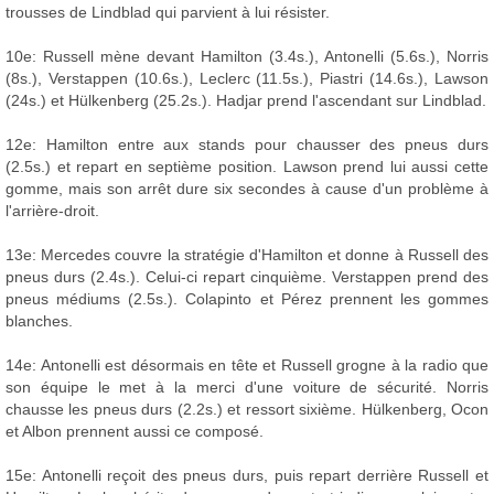
trousses de Lindblad qui parvient à lui résister.
10e: Russell mène devant Hamilton (3.4s.), Antonelli (5.6s.), Norris
(8s.), Verstappen (10.6s.), Leclerc (11.5s.), Piastri (14.6s.), Lawson
(24s.) et Hülkenberg (25.2s.). Hadjar prend l'ascendant sur Lindblad.
12e: Hamilton entre aux stands pour chausser des pneus durs
(2.5s.) et repart en septième position. Lawson prend lui aussi cette
gomme, mais son arrêt dure six secondes à cause d'un problème à
l'arrière-droit.
13e: Mercedes couvre la stratégie d'Hamilton et donne à Russell des
pneus durs (2.4s.). Celui-ci repart cinquième. Verstappen prend des
pneus médiums (2.5s.). Colapinto et Pérez prennent les gommes
blanches.
14e: Antonelli est désormais en tête et Russell grogne à la radio que
son équipe le met à la merci d'une voiture de sécurité. Norris
chausse les pneus durs (2.2s.) et ressort sixième. Hülkenberg, Ocon
et Albon prennent aussi ce composé.
15e: Antonelli reçoit des pneus durs, puis repart derrière Russell et