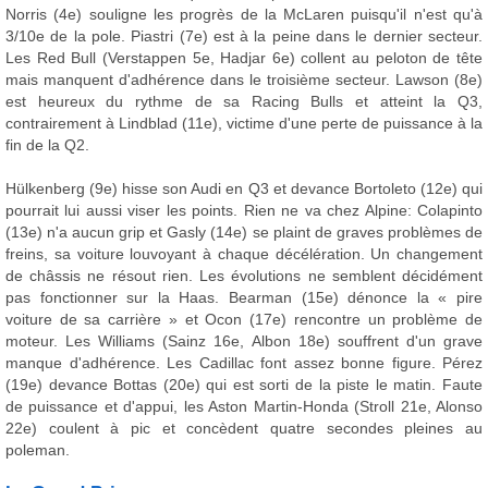
Norris (4e) souligne les progrès de la McLaren puisqu'il n'est qu'à
3/10e de la pole. Piastri (7e) est à la peine dans le dernier secteur.
Les Red Bull (Verstappen 5e, Hadjar 6e) collent au peloton de tête
mais manquent d'adhérence dans le troisième secteur. Lawson (8e)
est heureux du rythme de sa Racing Bulls et atteint la Q3,
contrairement à Lindblad (11e), victime d'une perte de puissance à la
fin de la Q2.
Hülkenberg (9e) hisse son Audi en Q3 et devance Bortoleto (12e) qui
pourrait lui aussi viser les points. Rien ne va chez Alpine: Colapinto
(13e) n'a aucun grip et Gasly (14e) se plaint de graves problèmes de
freins, sa voiture louvoyant à chaque décélération. Un changement
de châssis ne résout rien. Les évolutions ne semblent décidément
pas fonctionner sur la Haas. Bearman (15e) dénonce la « pire
voiture de sa carrière » et Ocon (17e) rencontre un problème de
moteur. Les Williams (Sainz 16e, Albon 18e) souffrent d'un grave
manque d'adhérence. Les Cadillac font assez bonne figure. Pérez
(19e) devance Bottas (20e) qui est sorti de la piste le matin. Faute
de puissance et d'appui, les Aston Martin-Honda (Stroll 21e, Alonso
22e) coulent à pic et concèdent quatre secondes pleines au
poleman.