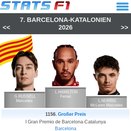
7.
BARCELONA-KATALONIEN
<<
2026
>>
L.HAMILTON
G.RUSSELL
Ferrari
Mercedes
L.NORRIS
McLaren Mercedes
1156.
Großer Preis
I Gran Premio de Barcelona-Catalunya
Barcelona