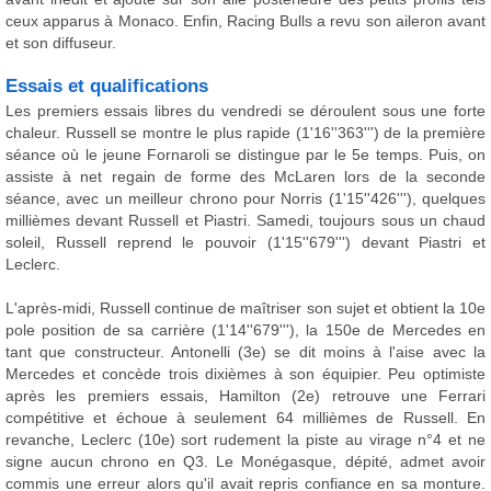
ceux apparus à Monaco. Enfin, Racing Bulls a revu son aileron avant
et son diffuseur.
Essais et qualifications
Les premiers essais libres du vendredi se déroulent sous une forte
chaleur. Russell se montre le plus rapide (1'16''363''') de la première
séance où le jeune Fornaroli se distingue par le 5e temps. Puis, on
assiste à net regain de forme des McLaren lors de la seconde
séance, avec un meilleur chrono pour Norris (1'15''426'''), quelques
millièmes devant Russell et Piastri. Samedi, toujours sous un chaud
soleil, Russell reprend le pouvoir (1'15''679''') devant Piastri et
Leclerc.
L'après-midi, Russell continue de maîtriser son sujet et obtient la 10e
pole position de sa carrière (1'14''679'''), la 150e de Mercedes en
tant que constructeur. Antonelli (3e) se dit moins à l'aise avec la
Mercedes et concède trois dixièmes à son équipier. Peu optimiste
après les premiers essais, Hamilton (2e) retrouve une Ferrari
compétitive et échoue à seulement 64 millièmes de Russell. En
revanche, Leclerc (10e) sort rudement la piste au virage n°4 et ne
signe aucun chrono en Q3. Le Monégasque, dépité, admet avoir
commis une erreur alors qu'il avait repris confiance en sa monture.