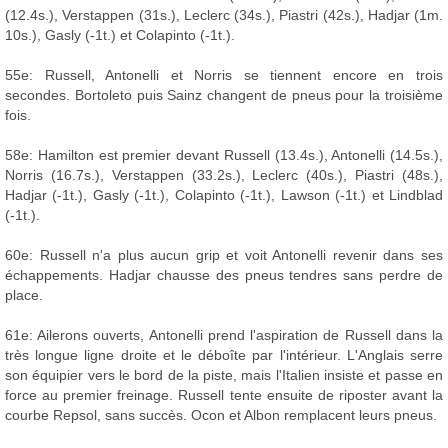
(12.4s.), Verstappen (31s.), Leclerc (34s.), Piastri (42s.), Hadjar (1m.
10s.), Gasly (-1t.) et Colapinto (-1t.).
55e: Russell, Antonelli et Norris se tiennent encore en trois
secondes. Bortoleto puis Sainz changent de pneus pour la troisième
fois.
58e: Hamilton est premier devant Russell (13.4s.), Antonelli (14.5s.),
Norris (16.7s.), Verstappen (33.2s.), Leclerc (40s.), Piastri (48s.),
Hadjar (-1t.), Gasly (-1t.), Colapinto (-1t.), Lawson (-1t.) et Lindblad
(-1t.).
60e: Russell n'a plus aucun grip et voit Antonelli revenir dans ses
échappements. Hadjar chausse des pneus tendres sans perdre de
place.
61e: Ailerons ouverts, Antonelli prend l'aspiration de Russell dans la
très longue ligne droite et le déboîte par l'intérieur. L'Anglais serre
son équipier vers le bord de la piste, mais l'Italien insiste et passe en
force au premier freinage. Russell tente ensuite de riposter avant la
courbe Repsol, sans succès. Ocon et Albon remplacent leurs pneus.