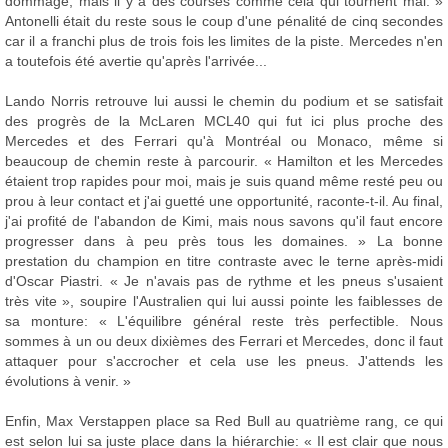
dommage, mais il y a des courses comme cela qui tournent mal. »
Antonelli était du reste sous le coup d'une pénalité de cinq secondes
car il a franchi plus de trois fois les limites de la piste. Mercedes n'en
a toutefois été avertie qu'après l'arrivée...
Lando Norris retrouve lui aussi le chemin du podium et se satisfait
des progrès de la McLaren MCL40 qui fut ici plus proche des
Mercedes et des Ferrari qu'à Montréal ou Monaco, même si
beaucoup de chemin reste à parcourir. « Hamilton et les Mercedes
étaient trop rapides pour moi, mais je suis quand même resté peu ou
prou à leur contact et j'ai guetté une opportunité, raconte-t-il. Au final,
j'ai profité de l'abandon de Kimi, mais nous savons qu'il faut encore
progresser dans à peu près tous les domaines. » La bonne
prestation du champion en titre contraste avec le terne après-midi
d'Oscar Piastri. « Je n'avais pas de rythme et les pneus s'usaient
très vite », soupire l'Australien qui lui aussi pointe les faiblesses de
sa monture: « L'équilibre général reste très perfectible. Nous
sommes à un ou deux dixièmes des Ferrari et Mercedes, donc il faut
attaquer pour s'accrocher et cela use les pneus. J'attends les
évolutions à venir. »
Enfin, Max Verstappen place sa Red Bull au quatrième rang, ce qui
est selon lui sa juste place dans la hiérarchie: « Il est clair que nous