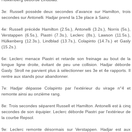
3e: Russell possède deux secondes d'avance sur Hamilton, trois
secondes sur Antonelli. Hadjar prend la 13e place à Sainz.
4e: Russell précède Hamilton (2.5s.), Antonelli (3.2s.), Norris (5s.),
Verstappen (6.5s.), Piastri (7.3s.), Leclerc (8s.), Lawson (11.5s.),
Hülkenberg (12.3s.), Lindblad (13.7s.), Colapinto (14.7s.) et Gasly
(15.2s.).
6e: Leclerc menace Piastri et retarde son freinage au bout de la
longue ligne droite, évitant de peu une collision. Hadjar déborde
Gasly. Stroll ne parvient plus à sélectionner ses 3e et 4e rapports. Il
rentre aux stands pour abandonner.
7e: Hadjar dépasse Colapinto par l'extérieur du virage n°4 et
remonte ainsi au onzième rang.
8e: Trois secondes séparent Russell et Hamilton. Antonelli est à cinq
secondes de son équipier. Leclerc déborde Piastri par l'extérieur de
la courbe Repsol.
9e: Leclerc remonte désormais sur Verstappen. Hadjar est aux