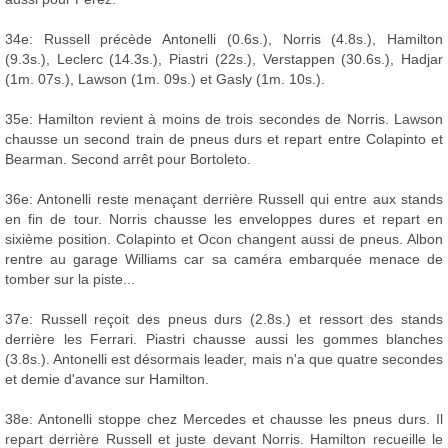
34e: Russell précède Antonelli (0.6s.), Norris (4.8s.), Hamilton
(9.3s.), Leclerc (14.3s.), Piastri (22s.), Verstappen (30.6s.), Hadjar
(1m. 07s.), Lawson (1m. 09s.) et Gasly (1m. 10s.).
35e: Hamilton revient à moins de trois secondes de Norris. Lawson
chausse un second train de pneus durs et repart entre Colapinto et
Bearman. Second arrêt pour Bortoleto.
36e: Antonelli reste menaçant derrière Russell qui entre aux stands
en fin de tour. Norris chausse les enveloppes dures et repart en
sixième position. Colapinto et Ocon changent aussi de pneus. Albon
rentre au garage Williams car sa caméra embarquée menace de
tomber sur la piste...
37e: Russell reçoit des pneus durs (2.8s.) et ressort des stands
derrière les Ferrari. Piastri chausse aussi les gommes blanches
(3.8s.). Antonelli est désormais leader, mais n'a que quatre secondes
et demie d'avance sur Hamilton.
38e: Antonelli stoppe chez Mercedes et chausse les pneus durs. Il
repart derrière Russell et juste devant Norris. Hamilton recueille le