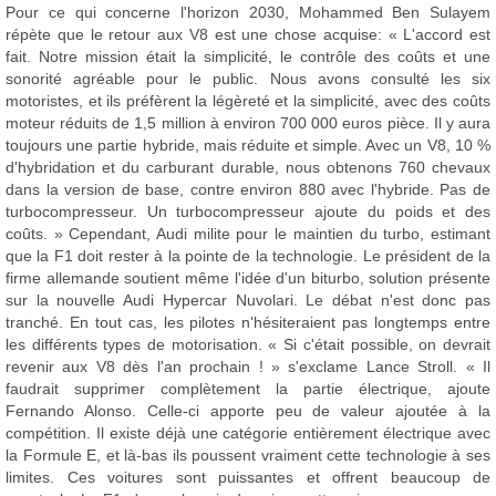
Pour ce qui concerne l'horizon 2030, Mohammed Ben Sulayem
répète que le retour aux V8 est une chose acquise: « L'accord est
fait. Notre mission était la simplicité, le contrôle des coûts et une
sonorité agréable pour le public. Nous avons consulté les six
motoristes, et ils préfèrent la légèreté et la simplicité, avec des coûts
moteur réduits de 1,5 million à environ 700 000 euros pièce. Il y aura
toujours une partie hybride, mais réduite et simple. Avec un V8, 10 %
d'hybridation et du carburant durable, nous obtenons 760 chevaux
dans la version de base, contre environ 880 avec l'hybride. Pas de
turbocompresseur. Un turbocompresseur ajoute du poids et des
coûts. » Cependant, Audi milite pour le maintien du turbo, estimant
que la F1 doit rester à la pointe de la technologie. Le président de la
firme allemande soutient même l'idée d'un biturbo, solution présente
sur la nouvelle Audi Hypercar Nuvolari. Le débat n'est donc pas
tranché. En tout cas, les pilotes n'hésiteraient pas longtemps entre
les différents types de motorisation. « Si c'était possible, on devrait
revenir aux V8 dès l'an prochain ! » s'exclame Lance Stroll. « Il
faudrait supprimer complètement la partie électrique, ajoute
Fernando Alonso. Celle-ci apporte peu de valeur ajoutée à la
compétition. Il existe déjà une catégorie entièrement électrique avec
la Formule E, et là-bas ils poussent vraiment cette technologie à ses
limites. Ces voitures sont puissantes et offrent beaucoup de