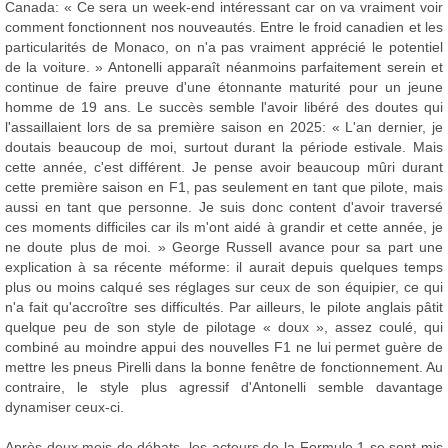
Canada: « Ce sera un week-end intéressant car on va vraiment voir
comment fonctionnent nos nouveautés. Entre le froid canadien et les
particularités de Monaco, on n'a pas vraiment apprécié le potentiel
de la voiture. » Antonelli apparaît néanmoins parfaitement serein et
continue de faire preuve d'une étonnante maturité pour un jeune
homme de 19 ans. Le succès semble l'avoir libéré des doutes qui
l'assaillaient lors de sa première saison en 2025: « L'an dernier, je
doutais beaucoup de moi, surtout durant la période estivale. Mais
cette année, c'est différent. Je pense avoir beaucoup mûri durant
cette première saison en F1, pas seulement en tant que pilote, mais
aussi en tant que personne. Je suis donc content d'avoir traversé
ces moments difficiles car ils m'ont aidé à grandir et cette année, je
ne doute plus de moi. » George Russell avance pour sa part une
explication à sa récente méforme: il aurait depuis quelques temps
plus ou moins calqué ses réglages sur ceux de son équipier, ce qui
n'a fait qu'accroître ses difficultés. Par ailleurs, le pilote anglais pâtit
quelque peu de son style de pilotage « doux », assez coulé, qui
combiné au moindre appui des nouvelles F1 ne lui permet guère de
mettre les pneus Pirelli dans la bonne fenêtre de fonctionnement. Au
contraire, le style plus agressif d'Antonelli semble davantage
dynamiser ceux-ci.
Après deux mois de débats, les acteurs de la Formule 1 se sont mis