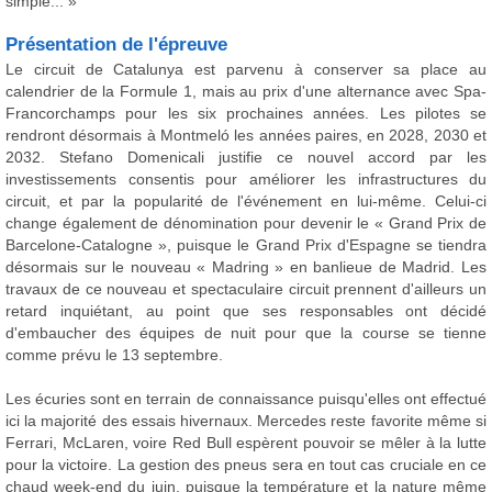
simple... »
Présentation de l'épreuve
Le circuit de Catalunya est parvenu à conserver sa place au
calendrier de la Formule 1, mais au prix d'une alternance avec Spa-
Francorchamps pour les six prochaines années. Les pilotes se
rendront désormais à Montmeló les années paires, en 2028, 2030 et
2032. Stefano Domenicali justifie ce nouvel accord par les
investissements consentis pour améliorer les infrastructures du
circuit, et par la popularité de l'événement en lui-même. Celui-ci
change également de dénomination pour devenir le « Grand Prix de
Barcelone-Catalogne », puisque le Grand Prix d'Espagne se tiendra
désormais sur le nouveau « Madring » en banlieue de Madrid. Les
travaux de ce nouveau et spectaculaire circuit prennent d'ailleurs un
retard inquiétant, au point que ses responsables ont décidé
d'embaucher des équipes de nuit pour que la course se tienne
comme prévu le 13 septembre.
Les écuries sont en terrain de connaissance puisqu'elles ont effectué
ici la majorité des essais hivernaux. Mercedes reste favorite même si
Ferrari, McLaren, voire Red Bull espèrent pouvoir se mêler à la lutte
pour la victoire. La gestion des pneus sera en tout cas cruciale en ce
chaud week-end du juin, puisque la température et la nature même