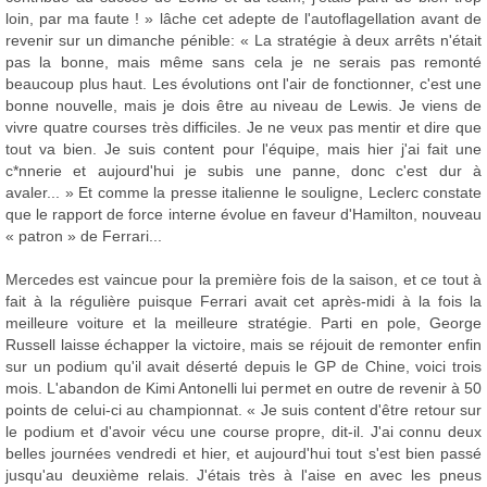
loin, par ma faute ! » lâche cet adepte de l'autoflagellation avant de
revenir sur un dimanche pénible: « La stratégie à deux arrêts n'était
pas la bonne, mais même sans cela je ne serais pas remonté
beaucoup plus haut. Les évolutions ont l'air de fonctionner, c'est une
bonne nouvelle, mais je dois être au niveau de Lewis. Je viens de
vivre quatre courses très difficiles. Je ne veux pas mentir et dire que
tout va bien. Je suis content pour l'équipe, mais hier j'ai fait une
c*nnerie et aujourd'hui je subis une panne, donc c'est dur à
avaler... » Et comme la presse italienne le souligne, Leclerc constate
que le rapport de force interne évolue en faveur d'Hamilton, nouveau
« patron » de Ferrari...
Mercedes est vaincue pour la première fois de la saison, et ce tout à
fait à la régulière puisque Ferrari avait cet après-midi à la fois la
meilleure voiture et la meilleure stratégie. Parti en pole, George
Russell laisse échapper la victoire, mais se réjouit de remonter enfin
sur un podium qu'il avait déserté depuis le GP de Chine, voici trois
mois. L'abandon de Kimi Antonelli lui permet en outre de revenir à 50
points de celui-ci au championnat. « Je suis content d'être retour sur
le podium et d'avoir vécu une course propre, dit-il. J'ai connu deux
belles journées vendredi et hier, et aujourd'hui tout s'est bien passé
jusqu'au deuxième relais. J'étais très à l'aise en avec les pneus