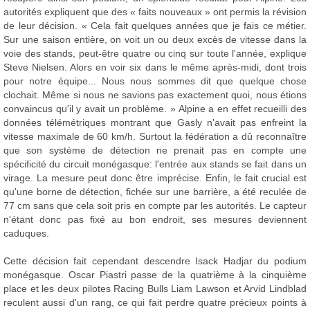
autorités expliquent que des « faits nouveaux » ont permis la révision
de leur décision. « Cela fait quelques années que je fais ce métier.
Sur une saison entière, on voit un ou deux excès de vitesse dans la
voie des stands, peut-être quatre ou cinq sur toute l'année, explique
Steve Nielsen. Alors en voir six dans le même après-midi, dont trois
pour notre équipe... Nous nous sommes dit que quelque chose
clochait. Même si nous ne savions pas exactement quoi, nous étions
convaincus qu'il y avait un problème. » Alpine a en effet recueilli des
données télémétriques montrant que Gasly n'avait pas enfreint la
vitesse maximale de 60 km/h. Surtout la fédération a dû reconnaître
que son système de détection ne prenait pas en compte une
spécificité du circuit monégasque: l'entrée aux stands se fait dans un
virage. La mesure peut donc être imprécise. Enfin, le fait crucial est
qu'une borne de détection, fichée sur une barrière, a été reculée de
77 cm sans que cela soit pris en compte par les autorités. Le capteur
n'étant donc pas fixé au bon endroit, ses mesures deviennent
caduques.
Cette décision fait cependant descendre Isack Hadjar du podium
monégasque. Oscar Piastri passe de la quatrième à la cinquième
place et les deux pilotes Racing Bulls Liam Lawson et Arvid Lindblad
reculent aussi d'un rang, ce qui fait perdre quatre précieux points à