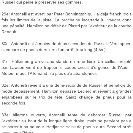
Russell qui peine à préserver ses gommes.
29e: Antonelli est averti par Peter Bonnington qu'il a déjà franchi trois
fois les limites de la piste. La prochaine incartade lui vaudra donc
une pénalité. Hamilton se défait de Piastri par l'extérieur de la courbe
Renault.
30e: Antonelli est à moins de deux secondes de Russell. Verstappen
s'empare de pneus durs lors d'un arrêt trop long (4.5s.).
31e: Hülkenberg arrive aux stands en roue libre. Un caillou projeté
par Lawson vient de frapper le coupe-circuit d'urgence de l'Audi !
Moteur muet, l'Allemand n'a plus qu'à abandonner.
32e: Antonelli revient à une demi-seconde de Russell et bénéficie du
mode dépassement. Hamilton dépasse Leclerc et revient à grandes
enjambées sur le trio de tête. Sainz change de pneus pour la
seconde fois.
33e: Ailerons ouverts, Antonelli tente de déborder Russell par
l'extérieur au bout de la longue ligne droite, mais ne parvient pas à
se porter à sa hauteur. Hadjar se saisit de pneus durs. Second arrêt
aussi pour Pérez.