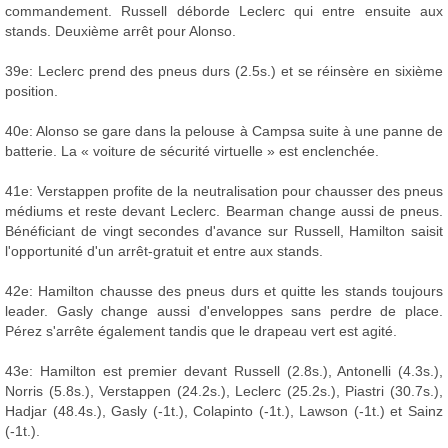
commandement. Russell déborde Leclerc qui entre ensuite aux
stands. Deuxième arrêt pour Alonso.
39e: Leclerc prend des pneus durs (2.5s.) et se réinsère en sixième
position.
40e: Alonso se gare dans la pelouse à Campsa suite à une panne de
batterie. La « voiture de sécurité virtuelle » est enclenchée.
41e: Verstappen profite de la neutralisation pour chausser des pneus
médiums et reste devant Leclerc. Bearman change aussi de pneus.
Bénéficiant de vingt secondes d'avance sur Russell, Hamilton saisit
l'opportunité d'un arrêt-gratuit et entre aux stands.
42e: Hamilton chausse des pneus durs et quitte les stands toujours
leader. Gasly change aussi d'enveloppes sans perdre de place.
Pérez s'arrête également tandis que le drapeau vert est agité.
43e: Hamilton est premier devant Russell (2.8s.), Antonelli (4.3s.),
Norris (5.8s.), Verstappen (24.2s.), Leclerc (25.2s.), Piastri (30.7s.),
Hadjar (48.4s.), Gasly (-1t.), Colapinto (-1t.), Lawson (-1t.) et Sainz
(-1t.).