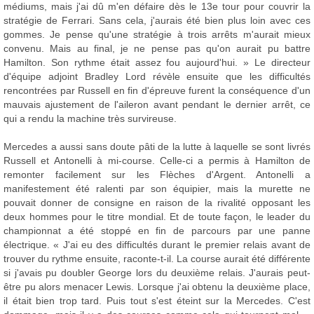
médiums, mais j'ai dû m'en défaire dès le 13e tour pour couvrir la
stratégie de Ferrari. Sans cela, j'aurais été bien plus loin avec ces
gommes. Je pense qu'une stratégie à trois arrêts m'aurait mieux
convenu. Mais au final, je ne pense pas qu'on aurait pu battre
Hamilton. Son rythme était assez fou aujourd'hui. » Le directeur
d'équipe adjoint Bradley Lord révèle ensuite que les difficultés
rencontrées par Russell en fin d'épreuve furent la conséquence d'un
mauvais ajustement de l'aileron avant pendant le dernier arrêt, ce
qui a rendu la machine très survireuse.
Mercedes a aussi sans doute pâti de la lutte à laquelle se sont livrés
Russell et Antonelli à mi-course. Celle-ci a permis à Hamilton de
remonter facilement sur les Flèches d'Argent. Antonelli a
manifestement été ralenti par son équipier, mais la murette ne
pouvait donner de consigne en raison de la rivalité opposant les
deux hommes pour le titre mondial. Et de toute façon, le leader du
championnat a été stoppé en fin de parcours par une panne
électrique. « J'ai eu des difficultés durant le premier relais avant de
trouver du rythme ensuite, raconte-t-il. La course aurait été différente
si j'avais pu doubler George lors du deuxième relais. J'aurais peut-
être pu alors menacer Lewis. Lorsque j'ai obtenu la deuxième place,
il était bien trop tard. Puis tout s'est éteint sur la Mercedes. C'est