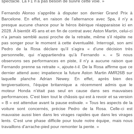
spectacle. La F1 n'a pas besoin de suivre cette voie. »
Fernando Alonso s'apprête à disputer son dernier Grand Prix à
Barcelone. En effet, en raison de l'alternance avec Spa, il n'y a
presque aucune chance pour le héros ibérique réapparaisse ici en
2028. À bientôt 45 ans et en fin de contrat avec Aston Martin, celui-ci
n'a jamais semblé aussi proche de la retraite, même s'il répète ne
pas songer pour le moment à cette éventualité. Interrogé, son ami
Pedro de la Rosa déclare qu'il s'agira « d'une décision très
personnelle, qui n'appartiendra qu'à Fernando ». « Si nous
observons ses performances en piste, il n'y a aucune raison que
Fernando prenne sa retraite », ajoute-t-il. De la Rosa affirme que ce
dernier attend avec impatience la future Aston Martin AMR26B sur
laquelle planche Adrian Newey. En effet, après bien des
tergiversations, l'équipe britannique a récemment admis que le
moteur Honda n'était pas seul en cause dans ses mauvaises
performances. C'est bien tout le châssis qui est à revoir et sa version
« B » est attendue avant la pause estivale. « Tous les aspects de la
voiture sont concernés, précise Pedro de la Rosa. Celle-ci est
mauvaise aussi bien dans les virages rapides que dans les virages
lents. C'est une phase difficile pour toute notre équipe, mais nous
travaillons d'arrache-pied pour remonter la pente. »