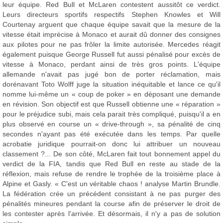
leur équipe. Red Bull et McLaren contestent aussitôt ce verdict.
Leurs directeurs sportifs respectifs Stephen Knowles et Will
Courtenay arguent que chaque équipe savait que la mesure de la
vitesse était imprécise à Monaco et aurait dû donner des consignes
aux pilotes pour ne pas frôler la limite autorisée. Mercedes réagit
également puisque George Russell fut aussi pénalisé pour excès de
vitesse à Monaco, perdant ainsi de très gros points. L'équipe
allemande n'avait pas jugé bon de porter réclamation, mais
dorénavant Toto Wolff juge la situation inéquitable et lance ce qu'il
nomme lui-même un « coup de poker » en déposant une demande
en révision. Son objectif est que Russell obtienne une « réparation »
pour le préjudice subi, mais cela parait très compliqué, puisqu'il a en
plus observé en course un « drive-through », sa pénalité de cinq
secondes n'ayant pas été exécutée dans les temps. Par quelle
acrobatie juridique pourrait-on donc lui attribuer un nouveau
classement ?... De son côté, McLaren fait tout bonnement appel du
verdict de la FIA, tandis que Red Bull en reste au stade de la
réflexion, mais refuse de rendre le trophée de la troisième place à
Alpine et Gasly. « C'est un véritable chaos ! analyse Martin Brundle.
La fédération crée un précédent consistant à ne pas purger des
pénalités mineures pendant la course afin de préserver le droit de
les contester après l'arrivée. Et désormais, il n'y a pas de solution