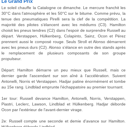
Le Grand Prix
Le soleil chauffe la Catalogne ce dimanche. Le mercure franchit les
30°C dans l'atmosphère et les 50°C sur le bitume. Comme prévu, la
tenue des pneumatiques Pirelli sera la clef de la compétition. La
majorité des pilotes s'élancent avec les médiums (C3). Hamilton
choisit les pneus tendres (C2) dans l'espoir de surprendre Russell au
départ. Verstappen, Hülkenberg, Colapinto, Sainz, Ocon et Pérez
prennent aussi le composé rouge. Seuls Stroll et Alonso démarrent
avec les pneus durs (C2). Alonso s‘élance en outre des stands après
le remplacement de plusieurs composants de son groupe
propulseur.
Départ: Hamilton démarre un peu mieux que Russell, mais ce
dernier garde l'ascendant sur son aîné à l'accélération. Suivent
Antonelli, Norris et Verstappen. Hadjar patine énormément et tombe
au 15e rang. Lindblad emprunte l'échappatoire au premier tournant.
1er tour: Russell devance Hamilton, Antonelli, Norris, Verstappen,
Piastri, Leclerc, Lawson, Lindblad et Hülkenberg. Hadjar déborde
Ocon par l'extérieur de l'avant-dernier virage.
2e: Russell compte une seconde et demie d'avance sur Hamilton.
Hülkenberg déborde Lindblad.