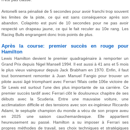
Antonelli sera pénalisé de 5 secondes pour avoir franchi trop souvent
les limites de la piste, ce qui est sans conséquence après son
abandon. Colapinto est puni de 10 secondes pour ne pas avoir
respecté un drapeau jaune, ce qui le fait reculer au 10e rang. Les
Racing Bulls engrangent donc trois points de plus.
Après la course: premier succès en rouge pour
Hamilton
Lewis Hamilton devient le premier quadragénaire à remporter un
Grand Prix depuis Nigel Mansell 1994. Il est aussi à 41 ans et 5 mois
le plus vieux vainqueur depuis Jack Brabham en 1970. Enfin, il faut
tout bonnement remonter à Juan Manuel Fangio pour trouver un
pilote aussi âgé triomphant avec Ferrari !Mais cette 106e victoire de
Sir Lewis est surtout l'une des plus importante de sa carrière. Ce
premier succès tardif avec Ferrari clôt le douloureux chapitre de ses
débuts avec la Scuderia. Entre une mauvaise voiture, une
acclimatation difficile et des tensions avec son ex-ingénieur Riccardo
Adami, le septuple champion du monde a vécu de son propre aveu
en 2025 une saison cauchemardesque. Elle appartient
heureusement au passé. Hamilton a su imposer à Ferrari ses
propres méthodes de travail, ses choix techniques et stratégiques