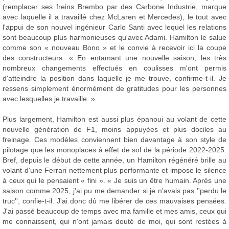
(remplacer ses freins Brembo par des Carbone Industrie, marque
avec laquelle il a travaillé chez McLaren et Mercedes), le tout avec
l'appui de son nouvel ingénieur Carlo Santi avec lequel les relations
sont beaucoup plus harmonieuses qu'avec Adami. Hamilton le salue
comme son « nouveau Bono » et le convie à recevoir ici la coupe
des constructeurs. « En entamant une nouvelle saison, les très
nombreux changements effectués en coulisses m'ont permis
d'atteindre la position dans laquelle je me trouve, confirme-t-il. Je
ressens simplement énormément de gratitudes pour les personnes
avec lesquelles je travaille. »
Plus largement, Hamilton est aussi plus épanoui au volant de cette
nouvelle génération de F1, moins appuyées et plus dociles au
freinage. Ces modèles conviennent bien davantage à son style de
pilotage que les monoplaces à effet de sol de la période 2022-2025.
Bref, depuis le début de cette année, un Hamilton régénéré brille au
volant d'une Ferrari nettement plus performante et impose le silence
à ceux qui le pensaient « fini ». « Je suis un être humain. Après une
saison comme 2025, j'ai pu me demander si je n'avais pas ''perdu le
truc'', confie-t-il. J'ai donc dû me libérer de ces mauvaises pensées.
J'ai passé beaucoup de temps avec ma famille et mes amis, ceux qui
me connaissent, qui n'ont jamais douté de moi, qui sont restées à