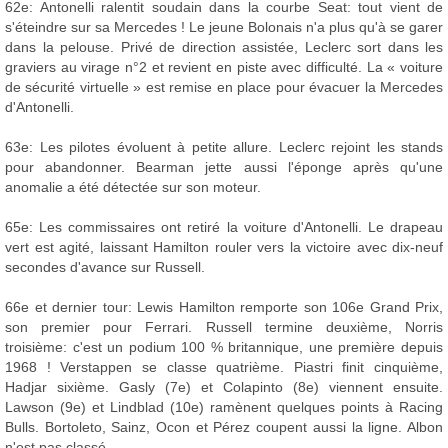
62e: Antonelli ralentit soudain dans la courbe Seat: tout vient de
s'éteindre sur sa Mercedes ! Le jeune Bolonais n'a plus qu'à se garer
dans la pelouse. Privé de direction assistée, Leclerc sort dans les
graviers au virage n°2 et revient en piste avec difficulté. La « voiture
de sécurité virtuelle » est remise en place pour évacuer la Mercedes
d'Antonelli.
63e: Les pilotes évoluent à petite allure. Leclerc rejoint les stands
pour abandonner. Bearman jette aussi l'éponge après qu'une
anomalie a été détectée sur son moteur.
65e: Les commissaires ont retiré la voiture d'Antonelli. Le drapeau
vert est agité, laissant Hamilton rouler vers la victoire avec dix-neuf
secondes d'avance sur Russell.
66e et dernier tour: Lewis Hamilton remporte son 106e Grand Prix,
son premier pour Ferrari. Russell termine deuxième, Norris
troisième: c'est un podium 100 % britannique, une première depuis
1968 ! Verstappen se classe quatrième. Piastri finit cinquième,
Hadjar sixième. Gasly (7e) et Colapinto (8e) viennent ensuite.
Lawson (9e) et Lindblad (10e) ramènent quelques points à Racing
Bulls. Bortoleto, Sainz, Ocon et Pérez coupent aussi la ligne. Albon
n'est pas classé.