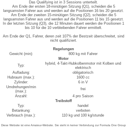
Das Qualifying ist in 3 Sessions unterteilt.
Am Ende der ersten 18-minütigen Sitzung (Q1), scheiden die 5
langsamsten Fahrer aus und werden auf die Positionen 16 bis 20 gesetzt.
Am Ende der zweiten 15-minütigen Sitzung (Q2), scheiden die 5
langsamsten Fahrer aus und werden auf die Positionen 11 bis 15 gesetzt.
In der letzten Sitzung (Q3), die 12 Minuten dauert werden die Positionen 1
bis 10 für die 10 verbleibenden Fahrer ermittelt.
Am Ende der Q1, Fahrer, deren zeit 107% der Bestzeit überschreitet, sind
nicht qualifiziert.
Regelungen
Gewicht (min):
800 kg mit Fahrer
Motor
hybrid, 4-Takt-Hubkolbenmotor mit Kolben und
Typ:
elektrisch
Aufladung:
obligatorisch
Hubraum (max.):
1600 cc
Zylinder:
6 in V
Umdrehungen/min
frei
(max.):
Anzahl:
4 pro Saison
Treibstoff
Typ:
handel
Betankung:
verboten
Verbrauch (max.):
110 kg und 100 kg/stunde
Diese Website ist eine Amateur-Website. Sie steht in keiner Verbindung zur Formula One Group