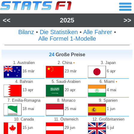
<<
2025
>>
Bilanz
•
Die Statistiken
•
Alle Fahrer
•
Alle Formel 1-Modelle
24
Große Preise
1. Australien
2. China
•
3. Japan
16 mär
23 mär
6 apr
4. Bahrain
5. Saudi-Arabien
6. Miami
•
13 apr
20 apr
4 mai
7. Emilia-Romagna
8. Monaco
9. Spanien
18 mai
25 mai
1 jun
10. Canada
11. Österreich
12. Großbritannien
15 jun
29 jun
6 jul