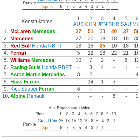
Punkte
Sprint
8
7
6
5
4
3
2
1
1
2
3
4
5
6
Konstruktoren
AUS
CHN
JPN
BHR
SAU
MI
1.
McLaren
Mercedes
27
51
33
40
37
58
2.
Mercedes
27
30
18
18
18
30
3.
Red Bull
Honda RBPT
18
18
25
10
18
16
4.
Ferrari
5
12
18
22
21
16
5.
Williams
Mercedes
10
7
2
-
6
12
6.
Racing Bulls
Honda RBPT
-
3
4
-
1
-
7.
Aston Martin
Mercedes
8
2
-
-
-
4
8.
Haas
Ferrari
-
14
1
5
-
-
9.
Kick Sauber
Ferrari
6
-
-
-
-
-
10.
Alpine
Renault
-
-
-
6
-
1
Alle Ergebnisse zählen.
Platz
1.
2.
3.
4.
5.
6.
7.
8.
9.
10.
Grand Prix
25
18
15
12
10
8
6
4
2
1
Punkte
Sprint
8
7
6
5
4
3
2
1