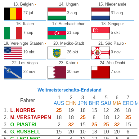
13. Belgien
•
14. Ungarn
15. Niederlande
27 jul
3 aug
31 aug
16. Italien
17. Aserbaidschan
18. Singapur
7 sep
21 sep
5 okt
19. Vereinigte Staaten
•
20. Mexiko-Stadt
21. São Paulo
•
19 okt
26 okt
9 nov
22. Las Vegas
23. Katar
•
24. Abu Dhabi
22 nov
30 nov
7 dez
Weltmeisterschafts-Endstand
1
2
3
4
5
6
7
Fahrer
AUS
CHN
JPN
BHR
SAU
MIA
ERO
M
1.
L. NORRIS
25
19
18
15
12
26
18
2.
M. VERSTAPPEN
18
18
25
8
18
12
25
3.
O. PIASTRI
2
32
15
25
25
32
15
4.
G. RUSSELL
15
20
10
18
10
20
6
5.
C. LECLERC
4
4
12
12
15
6
8