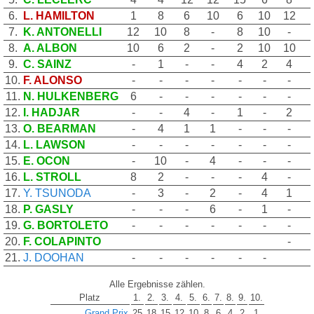
6.
L. HAMILTON
1
8
6
10
6
10
12
7.
K. ANTONELLI
12
10
8
-
8
10
-
8.
A. ALBON
10
6
2
-
2
10
10
9.
C. SAINZ
-
1
-
-
4
2
4
10.
F. ALONSO
-
-
-
-
-
-
-
11.
N. HULKENBERG
6
-
-
-
-
-
-
12.
I. HADJAR
-
-
4
-
1
-
2
13.
O. BEARMAN
-
4
1
1
-
-
-
14.
L. LAWSON
-
-
-
-
-
-
-
15.
E. OCON
-
10
-
4
-
-
-
16.
L. STROLL
8
2
-
-
-
4
-
17.
Y. TSUNODA
-
3
-
2
-
4
1
18.
P. GASLY
-
-
-
6
-
1
-
19.
G. BORTOLETO
-
-
-
-
-
-
-
20.
F. COLAPINTO
-
21.
J. DOOHAN
-
-
-
-
-
-
Alle Ergebnisse zählen.
Platz
1.
2.
3.
4.
5.
6.
7.
8.
9.
10.
Grand Prix
25
18
15
12
10
8
6
4
2
1