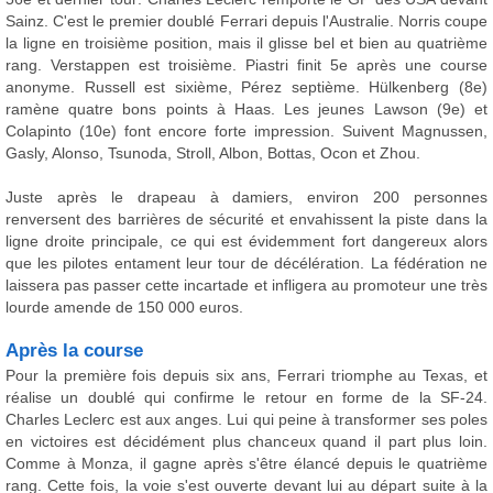
Sainz. C'est le premier doublé Ferrari depuis l'Australie. Norris coupe
la ligne en troisième position, mais il glisse bel et bien au quatrième
rang. Verstappen est troisième. Piastri finit 5e après une course
anonyme. Russell est sixième, Pérez septième. Hülkenberg (8e)
ramène quatre bons points à Haas. Les jeunes Lawson (9e) et
Colapinto (10e) font encore forte impression. Suivent Magnussen,
Gasly, Alonso, Tsunoda, Stroll, Albon, Bottas, Ocon et Zhou.
Juste après le drapeau à damiers, environ 200 personnes
renversent des barrières de sécurité et envahissent la piste dans la
ligne droite principale, ce qui est évidemment fort dangereux alors
que les pilotes entament leur tour de décélération. La fédération ne
laissera pas passer cette incartade et infligera au promoteur une très
lourde amende de 150 000 euros.
Après la course
Pour la première fois depuis six ans, Ferrari triomphe au Texas, et
réalise un doublé qui confirme le retour en forme de la SF-24.
Charles Leclerc est aux anges. Lui qui peine à transformer ses poles
en victoires est décidément plus chanceux quand il part plus loin.
Comme à Monza, il gagne après s'être élancé depuis le quatrième
rang. Cette fois, la voie s'est ouverte devant lui au départ suite à la