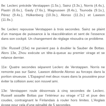
8e: Leclerc précède Verstappen (1.5s.), Sainz (3.3s.), Norris (4.4s.),
Piastri (6.6s.), Gasly (7.6s.), Magnussen (8.4s.), Tsunoda (9.1s.),
Pérez (9.4s.), Hülkenberg (10.3s.), Alonso (11.2s.) et Lawson
(11.8s.).
9e: Leclerc repousse Verstappen à trois secondes. Sainz se plaint
d'un manque de puissance à la réaccélération et sent de l'essence
dans son cockpit. Un changement de réglage résoudra ce problème.
10e: Russell (15e) ne parvient pas à doubler la Sauber de Bottas.
Alors 13e, Zhou exécute un tête-à-queue au premier virage et se
relance dernier.
11e: Quatre secondes séparent Leclerc de Verstappen. Norris ne
remonte pas sur Sainz. Lawson déborde Alonso au forceps dans la
portion sinueuse. L'Espagnol met deux roues dans la poussière pour
éviter la collision avec son nouvel ami.
13e: Verstappen roule désormais à cinq secondes de Leclerc.
Russell assaille Bottas par l'intérieur au virage n°12 et joue des
coudes, contraignant le Finlandais à rouler hors limites. L'Anglais
écope pour cela d'une pénalité de 5 secondes.