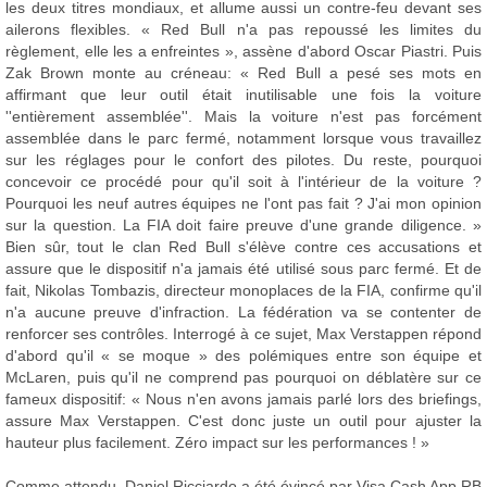
les deux titres mondiaux, et allume aussi un contre-feu devant ses
ailerons flexibles. « Red Bull n'a pas repoussé les limites du
règlement, elle les a enfreintes », assène d'abord Oscar Piastri. Puis
Zak Brown monte au créneau: « Red Bull a pesé ses mots en
affirmant que leur outil était inutilisable une fois la voiture
''entièrement assemblée''. Mais la voiture n'est pas forcément
assemblée dans le parc fermé, notamment lorsque vous travaillez
sur les réglages pour le confort des pilotes. Du reste, pourquoi
concevoir ce procédé pour qu'il soit à l'intérieur de la voiture ?
Pourquoi les neuf autres équipes ne l'ont pas fait ? J'ai mon opinion
sur la question. La FIA doit faire preuve d'une grande diligence. »
Bien sûr, tout le clan Red Bull s'élève contre ces accusations et
assure que le dispositif n'a jamais été utilisé sous parc fermé. Et de
fait, Nikolas Tombazis, directeur monoplaces de la FIA, confirme qu'il
n'a aucune preuve d'infraction. La fédération va se contenter de
renforcer ses contrôles. Interrogé à ce sujet, Max Verstappen répond
d'abord qu'il « se moque » des polémiques entre son équipe et
McLaren, puis qu'il ne comprend pas pourquoi on déblatère sur ce
fameux dispositif: « Nous n'en avons jamais parlé lors des briefings,
assure Max Verstappen. C'est donc juste un outil pour ajuster la
hauteur plus facilement. Zéro impact sur les performances ! »
Comme attendu, Daniel Ricciardo a été évincé par Visa Cash App RB