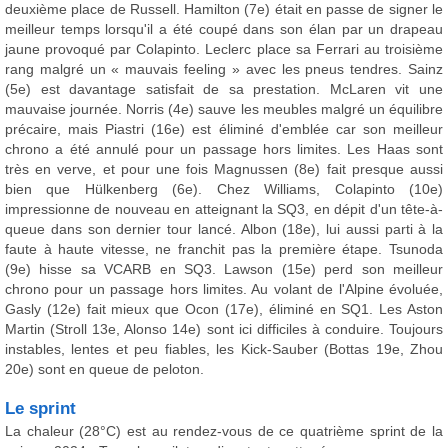
deuxième place de Russell. Hamilton (7e) était en passe de signer le
meilleur temps lorsqu'il a été coupé dans son élan par un drapeau
jaune provoqué par Colapinto. Leclerc place sa Ferrari au troisième
rang malgré un « mauvais feeling » avec les pneus tendres. Sainz
(5e) est davantage satisfait de sa prestation. McLaren vit une
mauvaise journée. Norris (4e) sauve les meubles malgré un équilibre
précaire, mais Piastri (16e) est éliminé d'emblée car son meilleur
chrono a été annulé pour un passage hors limites. Les Haas sont
très en verve, et pour une fois Magnussen (8e) fait presque aussi
bien que Hülkenberg (6e). Chez Williams, Colapinto (10e)
impressionne de nouveau en atteignant la SQ3, en dépit d'un tête-à-
queue dans son dernier tour lancé. Albon (18e), lui aussi parti à la
faute à haute vitesse, ne franchit pas la première étape. Tsunoda
(9e) hisse sa VCARB en SQ3. Lawson (15e) perd son meilleur
chrono pour un passage hors limites. Au volant de l'Alpine évoluée,
Gasly (12e) fait mieux que Ocon (17e), éliminé en SQ1. Les Aston
Martin (Stroll 13e, Alonso 14e) sont ici difficiles à conduire. Toujours
instables, lentes et peu fiables, les Kick-Sauber (Bottas 19e, Zhou
20e) sont en queue de peloton.
Le sprint
La chaleur (28°C) est au rendez-vous de ce quatrième sprint de la