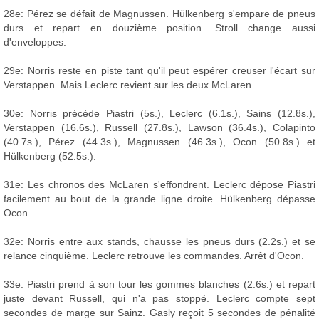
28e: Pérez se défait de Magnussen. Hülkenberg s'empare de pneus
durs et repart en douzième position. Stroll change aussi
d'enveloppes.
29e: Norris reste en piste tant qu'il peut espérer creuser l'écart sur
Verstappen. Mais Leclerc revient sur les deux McLaren.
30e: Norris précède Piastri (5s.), Leclerc (6.1s.), Sains (12.8s.),
Verstappen (16.6s.), Russell (27.8s.), Lawson (36.4s.), Colapinto
(40.7s.), Pérez (44.3s.), Magnussen (46.3s.), Ocon (50.8s.) et
Hülkenberg (52.5s.).
31e: Les chronos des McLaren s'effondrent. Leclerc dépose Piastri
facilement au bout de la grande ligne droite. Hülkenberg dépasse
Ocon.
32e: Norris entre aux stands, chausse les pneus durs (2.2s.) et se
relance cinquième. Leclerc retrouve les commandes. Arrêt d'Ocon.
33e: Piastri prend à son tour les gommes blanches (2.6s.) et repart
juste devant Russell, qui n'a pas stoppé. Leclerc compte sept
secondes de marge sur Sainz. Gasly reçoit 5 secondes de pénalité