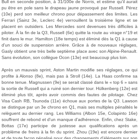
Bull en seconde position, à 31/100e de Norris, et estime qu'il aurait
pu être en pole sans le drapeau jaune provoqué par Russell. Pérez
(10e) perd son meilleur chrono pour dépassement des limites. Les
Ferrari (Sainz 3e, Leclerc 4e) verrouillent la troisième ligne et se
placent en outsiders. Les Mercedes sont devenues très difficiles à
piloter. À la fin de la Q3, Russell (6e) quitte la route au virage n°19 et
finit dans le mur. Hamilton (18e temps) est éliminé dès la Q1 à cause
d'un souci de suspension arrière. Grâce à de nouveaux réglages,
Gasly obtient une très belle septième place avec son Alpine-Renault.
Sans évolution, son collègue Ocon (13e) est beaucoup plus loin.
Après un mauvais sprint, Aston Martin modifie ses réglages, ce qui
profite à Alonso (8e), mais pas à Stroll (14e). La Haas confirme sa
bonne tenue. Magnussen (9e) se serait classé dans le « top 6 » sans
la sortie de Russell qui a ruiné son dernier tour. Hülkenberg (12e) est
éliminé plus tôt, après avoir commis des fautes de pilotage. Chez
Visa Cash RB, Tsunoda (11e) échoue aux portes de la Q3. Lawson
se distingue par un 3e chrono en Q1, mais ses multiples pénalités le
relèguent au dernier rang. Les Williams (Albon 15e, Colapinto 16e)
souffrent de rebond et d'un manque d'adhérence. Enfin, chez Stake,
Bottas (17e) participe de justesse aux qualifications après un
problème de freins à la fin du sprint. Zhou (19e) est encore dernier
et de toute façon pénalisé pour des changements d'éléments sur son