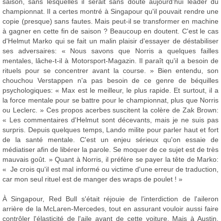
saison, sans lesquelles il serait sans doute aujourd'hui leader du
championnat. Il a certes montré à Singapour qu'il pouvait rendre une
copie (presque) sans fautes. Mais peut-il se transformer en machine
à gagner en cette fin de saison ? Beaucoup en doutent. C'est le cas
d'Helmut Marko qui se fait un malin plaisir d'essayer de déstabiliser
ses adversaires: « Nous savons que Norris a quelques failles
mentales, lâche-t-il à Motorsport-Magazin. Il paraît qu'il a besoin de
rituels pour se concentrer avant la course. » Bien entendu, son
chouchou Verstappen n'a pas besoin de ce genre de béquilles
psychologiques: « Max est le meilleur, le plus rapide. Et surtout, il a
la force mentale pour se battre pour le championnat, plus que Norris
ou Leclerc. » Ces propos acerbes suscitent la colère de Zak Brown:
« Les commentaires d'Helmut sont décevants, mais je ne suis pas
surpris. Depuis quelques temps, Lando milite pour parler haut et fort
de la santé mentale. C'est un enjeu sérieux qu'on essaie de
médiatiser afin de libérer la parole. Se moquer de ce sujet est de très
mauvais goût. » Quant à Norris, il préfère se payer la tête de Marko:
« Je crois qu'il est mal informé ou victime d'une erreur de traduction,
car mon seul rituel est de manger des wraps de poulet ! »
À Singapour, Red Bull s'était réjouie de l'interdiction de l'aileron
arrière de la McLaren-Mercedes, tout en assurant vouloir aussi faire
contrôler l'élasticité de l'aile avant de cette voiture. Mais à Austin,