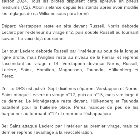
saison 2024. Tous les pilotes disputent cette épreuve en pneus
médiums (C2). Albon s'élance depuis les stands après avoir modifié
les réglages de sa Williams sous parc fermé.
Départ: Verstappen reste en tête devant Russell. Norris déborde
Leclerc par l'extérieur du virage n°2, puis double Russell au tournant
suivant. Le voici déjà deuxième.
1er tour: Leclerc déborde Russell par l'intérieur au bout de la longue
ligne droite, mais l'Anglais reste au niveau de la Ferrari et reprend
l'ascendant au virage n°14. Verstappen devance Norris, Russell,
Leclerc, Sainz, Hamilton, Magnussen, Tsunoda, Hülkenberg et
Pérez.
2e: Le DRS est activé. Sept dixièmes séparent Verstappen et Norris.
Sainz attaque Leclerc au virage n°12, puis au n°15, mais vire large à
ce dernier. Le Monégasque reste devant. Hülkenberg et Tsunoda
bataillent pour la huitième place. Pérez manque de peu de les
harponner au tournant n°12 et emprunte l'échappatoire.
3e: Sainz attaque Leclerc par l'intérieur au premier virage, mais ce
dernier reprend l'avantage à la réaccélération.