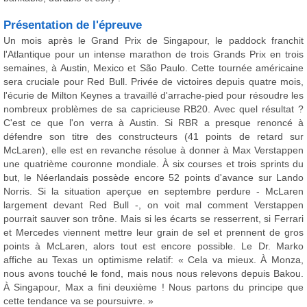
Présentation de l'épreuve
Un mois après le Grand Prix de Singapour, le paddock franchit
l'Atlantique pour un intense marathon de trois Grands Prix en trois
semaines, à Austin, Mexico et São Paulo. Cette tournée américaine
sera cruciale pour Red Bull. Privée de victoires depuis quatre mois,
l'écurie de Milton Keynes a travaillé d'arrache-pied pour résoudre les
nombreux problèmes de sa capricieuse RB20. Avec quel résultat ?
C'est ce que l'on verra à Austin. Si RBR a presque renoncé à
défendre son titre des constructeurs (41 points de retard sur
McLaren), elle est en revanche résolue à donner à Max Verstappen
une quatrième couronne mondiale. À six courses et trois sprints du
but, le Néerlandais possède encore 52 points d'avance sur Lando
Norris. Si la situation aperçue en septembre perdure - McLaren
largement devant Red Bull -, on voit mal comment Verstappen
pourrait sauver son trône. Mais si les écarts se resserrent, si Ferrari
et Mercedes viennent mettre leur grain de sel et prennent de gros
points à McLaren, alors tout est encore possible. Le Dr. Marko
affiche au Texas un optimisme relatif: « Cela va mieux. À Monza,
nous avons touché le fond, mais nous nous relevons depuis Bakou.
À Singapour, Max a fini deuxième ! Nous partons du principe que
cette tendance va se poursuivre. »