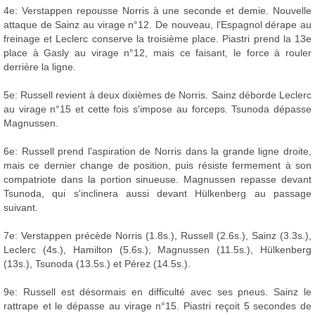
4e: Verstappen repousse Norris à une seconde et demie. Nouvelle
attaque de Sainz au virage n°12. De nouveau, l'Espagnol dérape au
freinage et Leclerc conserve la troisième place. Piastri prend la 13e
place à Gasly au virage n°12, mais ce faisant, le force à rouler
derrière la ligne.
5e: Russell revient à deux dixièmes de Norris. Sainz déborde Leclerc
au virage n°15 et cette fois s'impose au forceps. Tsunoda dépasse
Magnussen.
6e: Russell prend l'aspiration de Norris dans la grande ligne droite,
mais ce dernier change de position, puis résiste fermement à son
compatriote dans la portion sinueuse. Magnussen repasse devant
Tsunoda, qui s'inclinera aussi devant Hülkenberg au passage
suivant.
7e: Verstappen précède Norris (1.8s.), Russell (2.6s.), Sainz (3.3s.),
Leclerc (4s.), Hamilton (5.6s.), Magnussen (11.5s.), Hülkenberg
(13s.), Tsunoda (13.5s.) et Pérez (14.5s.).
9e: Russell est désormais en difficulté avec ses pneus. Sainz le
rattrape et le dépasse au virage n°15. Piastri reçoit 5 secondes de