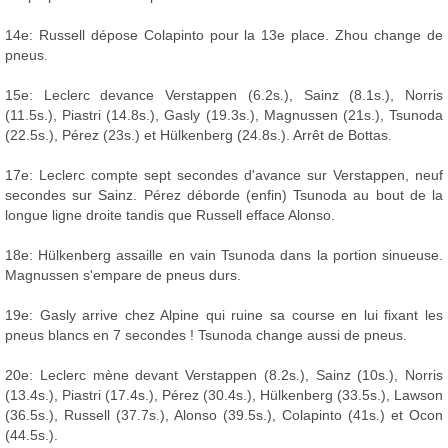
14e: Russell dépose Colapinto pour la 13e place. Zhou change de
pneus.
15e: Leclerc devance Verstappen (6.2s.), Sainz (8.1s.), Norris
(11.5s.), Piastri (14.8s.), Gasly (19.3s.), Magnussen (21s.), Tsunoda
(22.5s.), Pérez (23s.) et Hülkenberg (24.8s.). Arrêt de Bottas.
17e: Leclerc compte sept secondes d'avance sur Verstappen, neuf
secondes sur Sainz. Pérez déborde (enfin) Tsunoda au bout de la
longue ligne droite tandis que Russell efface Alonso.
18e: Hülkenberg assaille en vain Tsunoda dans la portion sinueuse.
Magnussen s'empare de pneus durs.
19e: Gasly arrive chez Alpine qui ruine sa course en lui fixant les
pneus blancs en 7 secondes ! Tsunoda change aussi de pneus.
20e: Leclerc mène devant Verstappen (8.2s.), Sainz (10s.), Norris
(13.4s.), Piastri (17.4s.), Pérez (30.4s.), Hülkenberg (33.5s.), Lawson
(36.5s.), Russell (37.7s.), Alonso (39.5s.), Colapinto (41s.) et Ocon
(44.5s.).