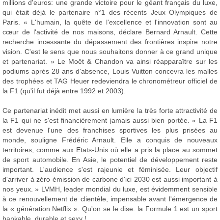
millions d'euros: une grande victoire pour le géant français du luxe,
qui était déjà le partenaire n°1 des récents Jeux Olympiques de
Paris. « L'humain, la quête de l'excellence et l'innovation sont au
cœur de l'activité de nos maisons, déclare Bernard Arnault. Cette
recherche incessante du dépassement des frontières inspire notre
vision. C'est le sens que nous souhaitons donner à ce grand unique
et partenariat. » Le Moët & Chandon va ainsi réapparaître sur les
podiums après 28 ans d'absence, Louis Vuitton concevra les malles
des trophées et TAG Heuer redeviendra le chronométreur officiel de
la F1 (qu'il fut déjà entre 1992 et 2003).
Ce partenariat inédit met aussi en lumière la très forte attractivité de
la F1 qui ne s'est financièrement jamais aussi bien portée. « La F1
est devenue l'une des franchises sportives les plus prisées au
monde, souligne Frédéric Arnault. Elle a conquis de nouveaux
territoires, comme aux Etats-Unis où elle a pris la place au sommet
de sport automobile. En Asie, le potentiel de développement reste
important. L'audience s'est rajeunie et féminisée. Leur objectif
d'arriver à zéro émission de carbone d'ici 2030 est aussi important à
nos yeux. » LVMH, leader mondial du luxe, est évidemment sensible
à ce renouvellement de clientèle, impensable avant l'émergence de
la « génération Netflix ». Qu'on se le dise: la Formule 1 est un sport
bankable, durable et sexy !