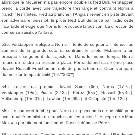
alors que la McLaren n'a pas encore doublé la Red Bull, Verstappen
prend la corde avec une trajectoire très large et contraint Norris à
franchir les limites. Pied au plancher, l'Anglais revient en piste devant
son adversaire. Aussitôt, le pilote Red Bull dénonce par radio cette
incartade et exige que Norris lui rétrocède la position. La direction de
course se saisit de l'affaire.
53e: Verstappen réplique à Norris. Il tente de se jeter à l'intérieur au
sommet de la grande côte et contraint le pilote McLaren à un
brusque changement de trajectoire. Dans le même temps, Norris
refuse de rendre sa troisième place. Pérez défend sa sixième place
devant Russell. Fraîchement doté de pneus tendres, Ocon s'empare
du meilleur temps définitif (1'37''330''').
54e: Leclerc est premier devant Sainz (6s.), Norris (17.7s.),
Verstappen (19s.), Piastri (22.3s.), Pérez (55s.), Russell (55.4s.),
Hülkenberg (1m. 01s.), Lawson (1m. 09s.) et Colapinto (1m. 12s.).
55e: Le couperet tombe pour Norris: cinq secondes de pénalité pour
avoir doublé un pilote en franchissant les limites ! Le piège de « Mad
Max » a parfaitement fonctionné. Russell dépasse Pérez.
56e et dernier tour: Charles Leclerc remporte le GP des USA devant