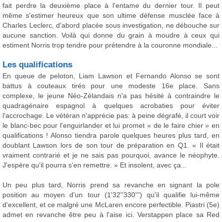
fait perdre la deuxième place à l'entame du dernier tour. Il peut
même s'estimer heureux que son ultime défense musclée face à
Charles Leclerc, d'abord placée sous investigation, ne débouche sur
aucune sanction. Voilà qui donne du grain à moudre à ceux qui
estiment Norris trop tendre pour prétendre à la couronne mondiale...
Les qualifications
En queue de peloton, Liam Lawson et Fernando Alonso se sont
battus à couteaux tirés pour une modeste 16e place. Sans
complexe, le jeune Néo-Zélandais n'a pas hésité à contraindre le
quadragénaire espagnol à quelques acrobaties pour éviter
l'accrochage. Le vétéran n'apprécie pas: à peine dégrafé, il court voir
le blanc-bec pour l'enguirlander et lui promet « de le faire chier » en
qualifications ! Alonso tiendra parole quelques heures plus tard, en
doublant Lawson lors de son tour de préparation en Q1. « Il était
vraiment contrarié et je ne sais pas pourquoi, avance le néophyte.
J'espère qu'il pourra s'en remettre. » Et insolent, avec ça...
Un peu plus tard, Norris prend sa revanche en signant la pole
position au moyen d'un tour (1'32''330''') qu'il qualifie lui-même
d'excellent, et ce malgré une McLaren encore perfectible. Piastri (5e)
admet en revanche être peu à l'aise ici. Verstappen place sa Red