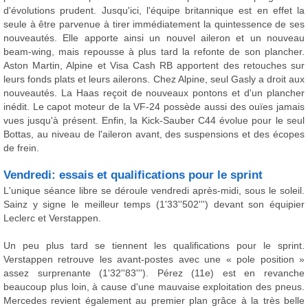
d'évolutions prudent. Jusqu'ici, l'équipe britannique est en effet la
seule à être parvenue à tirer immédiatement la quintessence de ses
nouveautés. Elle apporte ainsi un nouvel aileron et un nouveau
beam-wing, mais repousse à plus tard la refonte de son plancher.
Aston Martin, Alpine et Visa Cash RB apportent des retouches sur
leurs fonds plats et leurs ailerons. Chez Alpine, seul Gasly a droit aux
nouveautés. La Haas reçoit de nouveaux pontons et d'un plancher
inédit. Le capot moteur de la VF-24 possède aussi des ouïes jamais
vues jusqu'à présent. Enfin, la Kick-Sauber C44 évolue pour le seul
Bottas, au niveau de l'aileron avant, des suspensions et des écopes
de frein.
Vendredi: essais et qualifications pour le sprint
L'unique séance libre se déroule vendredi après-midi, sous le soleil.
Sainz y signe le meilleur temps (1'33''502''') devant son équipier
Leclerc et Verstappen.
Un peu plus tard se tiennent les qualifications pour le sprint.
Verstappen retrouve les avant-postes avec une « pole position »
assez surprenante (1'32''83'''). Pérez (11e) est en revanche
beaucoup plus loin, à cause d'une mauvaise exploitation des pneus.
Mercedes revient également au premier plan grâce à la très belle