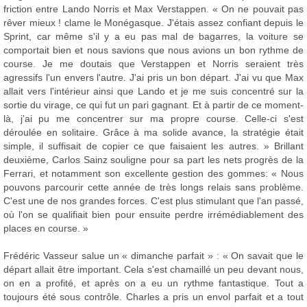
friction entre Lando Norris et Max Verstappen. « On ne pouvait pas
rêver mieux ! clame le Monégasque. J'étais assez confiant depuis le
Sprint, car même s'il y a eu pas mal de bagarres, la voiture se
comportait bien et nous savions que nous avions un bon rythme de
course. Je me doutais que Verstappen et Norris seraient très
agressifs l'un envers l'autre. J'ai pris un bon départ. J'ai vu que Max
allait vers l'intérieur ainsi que Lando et je me suis concentré sur la
sortie du virage, ce qui fut un pari gagnant. Et à partir de ce moment-
là, j'ai pu me concentrer sur ma propre course. Celle-ci s'est
déroulée en solitaire. Grâce à ma solide avance, la stratégie était
simple, il suffisait de copier ce que faisaient les autres. » Brillant
deuxième, Carlos Sainz souligne pour sa part les nets progrès de la
Ferrari, et notamment son excellente gestion des gommes: « Nous
pouvons parcourir cette année de très longs relais sans problème.
C'est une de nos grandes forces. C'est plus stimulant que l'an passé,
où l'on se qualifiait bien pour ensuite perdre irrémédiablement des
places en course. »
Frédéric Vasseur salue un « dimanche parfait » : « On savait que le
départ allait être important. Cela s'est chamaillé un peu devant nous,
on en a profité, et après on a eu un rythme fantastique. Tout a
toujours été sous contrôle. Charles a pris un envol parfait et a tout