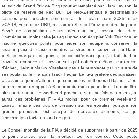
au soir du Grand Prix de Singapour et remplacé par Liam Lawson, le
pilote de réserve de Red Bull. Le Néo-Zélandais a désormais six
courses pour arracher son contrat de titulaire pour 2025, chez
VCARB, voire chez RBR, au cas où Sergio Pérez prendrait la porte.
Sevré de compétition depuis près d'un an, Lawson doit dans
l'immédiat au moins faire jeu égal avec son équipier Yuki Tsunoda, et
inscrire quelques points pour aider son équipe à conserver la
sixième place du classement des constructeurs, convoitée par Haas.
« Si je marque des points, je considérerais que j'ai fait du bon
travail », annonce-t-il. Lawson sait qu'il doit être méfiant, car en cas
d'échec, Helmut Marko n'hésitera pas à le remplacer par un autre de
ses poulains, le Français Isack Hadjar. Le Kiwi préfère dédramatiser:
« Je sais à quoi m'attendre, je connais les méthodes d'Helmut. C'est
normalement un appel à 6 heures du matin pour dire: ''Tu dois être
plus performant. Le week-end prochain, si tu ne fais pas mieux, tu
auras des problèmes !'' » Au moins, pour ce premier week-end,
Lawson n'aura pas trop de pression sur les épaules, puisque son
groupe propulseur est équipé de nouveaux éléments, ce qui
l'enverra ipso facto en fond de grille.
Le Conseil mondial de la FIA a décidé de supprimer à partir de 2025
le point attribué pour le meilleur tour en course. Cette petite