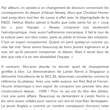
Par ailleurs, on assiste à un changement de discours concernant les
conséquences du départ d'Adrian Newey. Alors que Christian Horner
niait jusqu'alors tout lien de cause à effet avec la dégringolade de la
RB20, Helmut Marko admet à Austin que cette perte fut un « coup
dur » pour l'équipe: « Newey comprend non seulement
l'aérodynamique, mais aussi l'adhérence mécanique. Il fait le tour de
la voiture avec son bloc-notes, parle au pilote et trouve des solutions.
C'est un expert exceptionnel. Quand on perd quelqu'un comme ça,
cela fait mal. Nous avons beaucoup de bons jeunes ingénieurs et je
suis sûr qu'ils peuvent compenser ce départ. Mais il serait faux de
dire que cela n'a en rien déstabilisé l'équipe. »
A contrario, McLaren aborde ce dernier quart de championnat
gonflée à bloc. La démonstration de Lando Norris à Singapour a
démontré l'excellence de la MCL38, désormais considérée comme la
référence du plateau. Avec une nette avance sur Red Bull et Ferrari,
l'écurie britannique a bon espoir de conquérir son premier titre des
constructeurs depuis... 1998 ! Pour ce qui est du titre des pilotes,
c'est une autre affaire. Beaucoup se demandent si Lando Norris a
les reins assez solides pour vaincre son ami et rival Max Verstappen.
Le jeune Anglais a commis un nombre conséquent d'erreurs cette