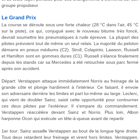
groupe propulseur.
Le Grand Prix
La course se déroule sous une forte chaleur (28 °C dans l'air, 45 °C
sur la piste), ce qui, conjugué avec le nouveau bitume très foncé,
devrait soumettre les pneumatiques à rude épreuve. La plupart des
pilotes prévoient tout de même un seul relais. La majorité du peloton
démarre en pneus médiums (C2). Stroll, Colapinto, Lawson, Russell
et Hamilton sont en gommes dures (C1). Russell s'élance finalement
depuis les stands car sa Mercedes a été retouchée sous parc fermé
après son accident.
Départ: Verstappen attaque immédiatement Norris au freinage de la
grande côte et plonge hardiment à l'intérieur. Ce faisant, il envoie
son adversaire derrière les limites et part lui-même au large. Leclerc,
qui vient de doubler Sainz, saisit cette opportunité pour contourner
ces deux pilotes par l'extérieur. Il s'empare du commandement.
Verstappen réaccélère devant Sainz et Norris. Plus loin, Albon
harponne Ocon qui exécute un tête-à-queue avant de repartir.
1er tour: Sainz assaille Verstappen au bout de la longue ligne droite.
Tous deux retardent leur freinage et virent hors limites. Verstappen,