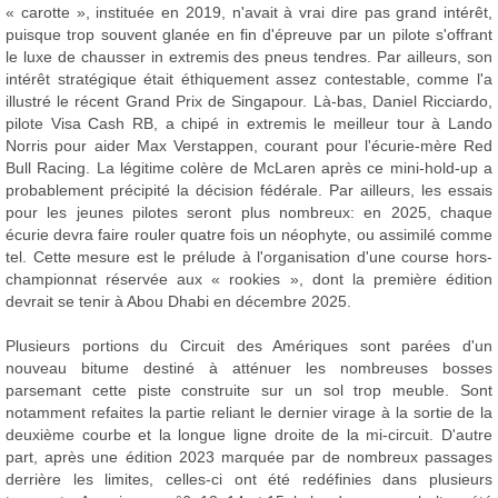
« carotte », instituée en 2019, n'avait à vrai dire pas grand intérêt,
puisque trop souvent glanée en fin d'épreuve par un pilote s'offrant
le luxe de chausser in extremis des pneus tendres. Par ailleurs, son
intérêt stratégique était éthiquement assez contestable, comme l'a
illustré le récent Grand Prix de Singapour. Là-bas, Daniel Ricciardo,
pilote Visa Cash RB, a chipé in extremis le meilleur tour à Lando
Norris pour aider Max Verstappen, courant pour l'écurie-mère Red
Bull Racing. La légitime colère de McLaren après ce mini-hold-up a
probablement précipité la décision fédérale. Par ailleurs, les essais
pour les jeunes pilotes seront plus nombreux: en 2025, chaque
écurie devra faire rouler quatre fois un néophyte, ou assimilé comme
tel. Cette mesure est le prélude à l'organisation d'une course hors-
championnat réservée aux « rookies », dont la première édition
devrait se tenir à Abou Dhabi en décembre 2025.
Plusieurs portions du Circuit des Amériques sont parées d'un
nouveau bitume destiné à atténuer les nombreuses bosses
parsemant cette piste construite sur un sol trop meuble. Sont
notamment refaites la partie reliant le dernier virage à la sortie de la
deuxième courbe et la longue ligne droite de la mi-circuit. D'autre
part, après une édition 2023 marquée par de nombreux passages
derrière les limites, celles-ci ont été redéfinies dans plusieurs