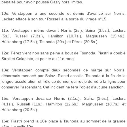
pénalité pour avoir poussé Gasly hors limites.
10e: Verstappen a une seconde et demie d'avance sur Norris.
Leclerc efface à son tour Russell à la sortie du virage n°15.
11e: Verstappen mène devant Norris (2s.), Sainz (3.8s.), Leclerc
(5s.), Russell (7.3s.), Hamilton (10.7s.), Magnussen (15.4s.),
Hülkenberg (17.5s.), Tsunoda (20s.) et Pérez (20.5s.).
12e: Pérez vient non sans peine à bout de Tsunoda. Piastri a doublé
Stroll et Colapinto, et pointe au 11e rang.
13e: Verstappen compte deux secondes de marge sur Norris,
désormais menacé par Sainz. Piastri assaille Tsunoda à la fin de la
longue accélération et frôle ce dernier qui roule derrière la ligne pour
conserver l'ascendant. Cet incident ne fera l'objet d'aucune sanction.
15e: Verstappen devance Norris (2.1s.), Sainz (3.5s.), Leclerc
(4.1s.), Russell (11s.), Hamilton (12.6s.), Magnussen (18.7s.) et
Hülkenberg (20.5s.).
16e: Piastri prend la 10e place à Tsunoda au sommet de la grande
côte. Le voilà 10e.