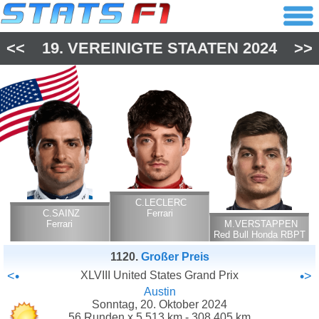
<<
19.
VEREINIGTE STAATEN
2024
>>
C.LECLERC
C.SAINZ
Ferrari
Ferrari
M.VERSTAPPEN
Red Bull Honda RBPT
1120.
Großer Preis
<•
XLVIII United States Grand Prix
•>
Austin
Sonntag, 20. Oktober 2024
56 Runden x 5.513 km - 308.405 km