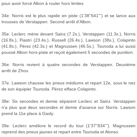
pour avoir forcé Albon à rouler hors limites
34e: Norris est le plus rapide en piste (1'38''641''') et se lance aux
trousses de Verstappen. Second arrêt d'Albon.
35e: Leclerc mène devant Sainz (7.2s.), Verstappen (11.3s.), Norris
(16.8s.), Piastri (23.4s.), Russell (26.4s.), Lawson (38s.), Colapinto
(41.8s.), Pérez (42.3s.) et Magnussen (46.5s.). Tsunoda a lui aussi
poussé Albon hors-piste et reçoit également 5 secondes de punition.
36e: Norris revient à quatre secondes de Verstappen. Deuxième
arrêt de Zhou.
37e: Lawson chausse les pneus médiums et repart 12e, sous le nez
de son équipier Tsunoda. Pérez efface Colapinto.
38e: Six secondes et demie séparent Leclerc et Sainz. Verstappen
n'a plus que deux secondes et demie d'avance sur Norris. Lawson
prend la 11e place à Gasly.
39e: Leclerc améliore le record du tour (1'37''834'''). Magnussen
reprend des pneus jaunes et repart entre Tsunoda et Alonso.