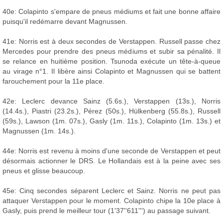
40e: Colapinto s'empare de pneus médiums et fait une bonne affaire
puisqu'il redémarre devant Magnussen.
41e: Norris est à deux secondes de Verstappen. Russell passe chez
Mercedes pour prendre des pneus médiums et subir sa pénalité. Il
se relance en huitième position. Tsunoda exécute un tête-à-queue
au virage n°1. Il libère ainsi Colapinto et Magnussen qui se battent
farouchement pour la 11e place.
42e: Leclerc devance Sainz (5.6s.), Verstappen (13s.), Norris
(14.4s.), Piastri (23.2s.), Pérez (50s.), Hülkenberg (55.8s.), Russell
(59s.), Lawson (1m. 07s.), Gasly (1m. 11s.), Colapinto (1m. 13s.) et
Magnussen (1m. 14s.).
44e: Norris est revenu à moins d'une seconde de Verstappen et peut
désormais actionner le DRS. Le Hollandais est à la peine avec ses
pneus et glisse beaucoup.
45e: Cinq secondes séparent Leclerc et Sainz. Norris ne peut pas
attaquer Verstappen pour le moment. Colapinto chipe la 10e place à
Gasly, puis prend le meilleur tour (1'37''611''') au passage suivant.