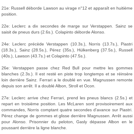
21e: Russell déborde Lawson au virage n°12 et apparaît en huitième
position.
22e: Leclerc a dix secondes de marge sur Verstappen. Sainz se
saisit de pneus durs (2.6s.). Colapinto déborde Alonso.
24e: Leclerc précède Verstappen (10.3s.), Norris (13.7s.), Piastri
(18.3s.), Sainz (28.5s.), Pérez (35s.), Hülkenberg (37.5s.), Russell
(40s.), Lawson (43.7s.) et Colapinto (47.5s.).
26e: Verstappen passe chez Red Bull pour mettre les gommes
blanches (2.3s.). Il est resté en piste trop longtemps et se réinsère
loin derrière Sainz. Ferrari a le doublé en vue. Magnussen remonte
depuis son arrêt. Il a doublé Albon, Stroll et Ocon.
27e: Leclerc arrive chez Ferrari, prend les pneus blancs (2.5s.) et
repart en troisième position. Les McLaren sont provisoirement aux
commandes, Norris comptant quatre secondes d'avance sur Piastri.
Pérez change de gommes et glisse derrière Magnussen. Arrêt aussi
pour Alonso. Prisonnier du peloton, Gasly dépasse Albon en le
poussant derrière la ligne blanche.