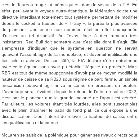
c'est le Taureau rouge lui-même qui est dans le viseur de la FIA. En
effet, peu avant le voyage outre-Atlantique, la fédération édicte une
directive interdisant totalement tout système permettant de modifier
depuis le cockpit la hauteur du « T-tray », la partie la plus avancée
du plancher. Une écurie non nommée était en effet soupçonnée
d'utiliser un tel dispositif. Au Texas, face à des rumeurs très
insistantes, Red Bull doit admettre que c'est elle dont il s'agit. Elle
s'empresse d'indiquer que le système en question ne servait
qu'avant l'assemblage de la monoplace, et devenait inutilisable une
fois celui-ci achevé. De son côté, la FIA déclare s'être entretenue
avec cette équipe sans avoir pu établir l'illégalité du procédé. Mais
RBR est tout de même soupçonnée d'avoir par ce moyen modifié la
hauteur de caisse de sa RB20 sous régime de parc fermé, un simple
mécanicien pouvant agir ni vu ni connu en pressant un bouton.
L'avantage serait évident: depuis le retour de l'effet de sol en 2022,
c'est par le plancher que la grande majorité de l'appui est généré.
Par ailleurs, les voitures étant très lourdes, elles sont susceptibles
avec le plein d'abîmer le patin du fond plat, ce qui expose à une
disqualification. D'où l'intérêt de relever la hauteur de caisse entre
les qualifications et la course...
McLaren se saisit de la polémique pour gêner ses rivaux directs pour