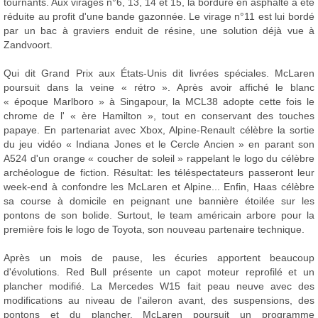
tournants. Aux virages n°6, 13, 14 et 15, la bordure en asphalte a été
réduite au profit d'une bande gazonnée. Le virage n°11 est lui bordé
par un bac à graviers enduit de résine, une solution déjà vue à
Zandvoort.
Qui dit Grand Prix aux États-Unis dit livrées spéciales. McLaren
poursuit dans la veine « rétro ». Après avoir affiché le blanc
« époque Marlboro » à Singapour, la MCL38 adopte cette fois le
chrome de l' « ère Hamilton », tout en conservant des touches
papaye. En partenariat avec Xbox, Alpine-Renault célèbre la sortie
du jeu vidéo « Indiana Jones et le Cercle Ancien » en parant son
A524 d'un orange « coucher de soleil » rappelant le logo du célèbre
archéologue de fiction. Résultat: les téléspectateurs passeront leur
week-end à confondre les McLaren et Alpine... Enfin, Haas célèbre
sa course à domicile en peignant une bannière étoilée sur les
pontons de son bolide. Surtout, le team américain arbore pour la
première fois le logo de Toyota, son nouveau partenaire technique.
Après un mois de pause, les écuries apportent beaucoup
d'évolutions. Red Bull présente un capot moteur reprofilé et un
plancher modifié. La Mercedes W15 fait peau neuve avec des
modifications au niveau de l'aileron avant, des suspensions, des
pontons et du plancher. McLaren poursuit un programme