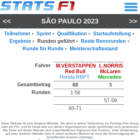
<<
SÃO PAULO 2023
>>
Teilnehmer
•
Sprint
•
Qualifikation
•
Startaufstellung
•
Ergebnis
•
Runden geführt
•
Beste Rennrunden
•
Runde für Runde
•
Meisterschaftsstand
Fahrer
M.VERSTAPPEN
L.NORRIS
Red Bull
McLaren
Honda RBPT
Mercedes
Gesamtbetrag
68
3
Runden
1-56
57-59
60-71
Diese Website ist eine Amateur-Website. Sie steht in keiner Verbindung zur Formula One Group
oder der FIA, und ihr Inhalt wird von diesen Organisationen weder genehmigt noch gesponsert.
Alle Texte auf dieser Website sind ausschließliches Eigentum ihrer Autoren. Jede Verwendung
auf einer anderen Website oder in einem anderen Medium ist ohne die Genehmigung der
betreffenden Autoren untersagt.