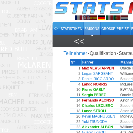
<<
Teilnehmer
Qualifikation
Starta
•
•
N°
Fahrer
Mannsc
1
Max VERSTAPPEN
Oracle 
2
Logan SARGEANT
William
3
Daniel RICCIARDO
Scuderi
4
Lando NORRIS
McLare
10
Pierre GASLY
BWT Al
11
Sergio PEREZ
Oracle 
14
Fernando ALONSO
Aston M
16
Charles LECLERC
Scuderi
18
Lance STROLL
Aston M
20
Kevin MAGNUSSEN
MoneyG
22
Yuki TSUNODA
Scuderi
23
Alexander ALBON
William
24
Guanyu ZHOU
Alfa Ro