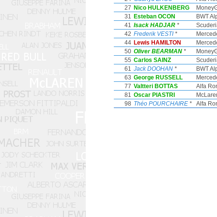
27
Nico HULKENBERG
MoneyG
31
Esteban OCON
BWT Al
41
Isack HADJAR
*
Scuderi
42
Frederik VESTI
*
Merced
44
Lewis HAMILTON
Merced
50
Oliver BEARMAN
*
MoneyG
55
Carlos SAINZ
Scuderi
61
Jack DOOHAN
*
BWT Al
63
George RUSSELL
Merced
77
Valtteri BOTTAS
Alfa Ro
81
Oscar PIASTRI
McLare
98
Théo POURCHAIRE
*
Alfa Ro