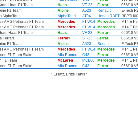
ram Haas F1 Team
Haas
VF-23
Ferrari
066/10 V6 
pine F1 Team
Alpine
A523
Renault
E-Tech RE
a AlphaTauri
AlphaTauri
AT04
Honda RBPT
RBPTH001
es AMG Petronas F1 Team
Mercedes
F1 W14
Mercedes
M14 E Per
es AMG Petronas F1 Team
Mercedes
F1 W14
Mercedes
M14 E Per
ram Haas F1 Team
Haas
VF-23
Ferrari
066/10 V6 
a Ferrari
Ferrari
SF-23
Ferrari
066/10 V6 
pine F1 Team
Alpine
A523
Renault
E-Tech RE
es AMG Petronas F1 Team
Mercedes
F1 W14
Mercedes
M14 E Per
meo F1 Team Stake
Alfa Romeo
C43
Ferrari
066/10 V6 
n F1 Team
McLaren
MCL60
Mercedes
M14 E Per
meo F1 Team Stake
Alfa Romeo
C43
Ferrari
066/10 V6 
* Ersatz, Dritte Fahrer