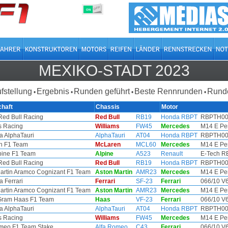
OFF
ON
MEXIKO-STADT 2023
ufstellung
Ergebnis
Runden geführt
Beste Rennrunden
Runde
•
•
•
•
haft
Chassis
Motor
Red Bull Racing
Red Bull
RB19
Honda RBPT
RBPTH001
s Racing
Williams
FW45
Mercedes
M14 E Per
a AlphaTauri
AlphaTauri
AT04
Honda RBPT
RBPTH001
n F1 Team
McLaren
MCL60
Mercedes
M14 E Per
pine F1 Team
Alpine
A523
Renault
E-Tech RE
Red Bull Racing
Red Bull
RB19
Honda RBPT
RBPTH001
artin Aramco Cognizant F1 Team
Aston Martin
AMR23
Mercedes
M14 E Per
a Ferrari
Ferrari
SF-23
Ferrari
066/10 V6 
artin Aramco Cognizant F1 Team
Aston Martin
AMR23
Mercedes
M14 E Per
ram Haas F1 Team
Haas
VF-23
Ferrari
066/10 V6 
a AlphaTauri
AlphaTauri
AT04
Honda RBPT
RBPTH001
s Racing
Williams
FW45
Mercedes
M14 E Per
meo F1 Team Stake
Alfa Romeo
C43
Ferrari
066/10 V6 